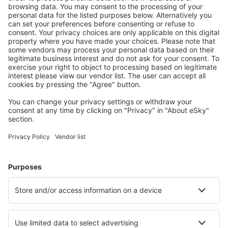
Mehr sparen
Attraktive Preise und Spezialangebote für eingeloggte
Benutzer.
Unterkünfte, die Sie mögen
Wählen Sie aus über 1,3 Millionen Unterkünften: Hotels,
Hütten, Apartments und andere.
Meist gesuchte Hotels von eSky-Nutzern
Hotels in Kanada - Beliebte Städte
Hotels in Calgary
Hotels in Montreal
Hotels in Edmonton (AB)
Hotels in Toronto
Hotels in Vancouver
Hotels in Hinton
Hotels in Belleville
Hotels in Fredericton