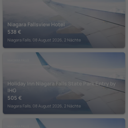
Niagara Fallsview Hotel
538
€
Niagara Falls, 08 August 2026, 2 Nächte
NIAGARA FALLS
Holiday Inn Niagara Falls State Park Entry by
IHG
505
€
Niagara Falls, 08 August 2026, 2 Nächte
NIAGARA FALLS