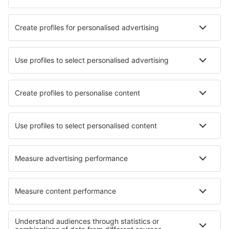
Hotels in Cavendish
Hotels in Vaughan
Die besten Hotels - Städte
Hotels in Mouroux
Hotels in Santa Maria del Cedro
Hotels in Oevenum
Hotels in Melitopolʼ
Hotels in Ovinana
Hotels in Panindicuaro
Hotels in Santa Fe
Hotels in Gorzow Wielkopolski
Hotels in Salvaterra
Hotels in Ponsacco
Die besten Hotels - Regionen
Hotels im Jasper-Nationalpark
Hotels im Banff-Nationalpark
Hotels auf Prinz-Edward-Insel
Hotels auf Mauritius