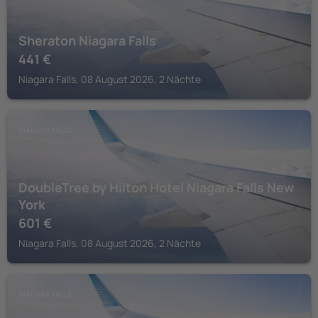
Sheraton Niagara Falls
441
€
Niagara Falls, 08 August 2026, 2 Nächte
NIAGARA FALLS
DoubleTree by Hilton Hotel Niagara Falls New
York
601
€
Niagara Falls, 08 August 2026, 2 Nächte
NIAGARA FALLS