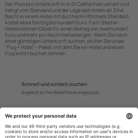
Der Preis pro Unterkunft in in St Catharines variiert und
hängt vom Standard und der Lage des Hotels ab. Eine
Nacht in einem Hotel mit durchschnittlichem Standard
kostet etwa fünfzig bis hundert Euro. Fünf-Sterne-
Hotels können Gäste für einen Betrag von zweihundert
Euro und mehr pro Nacht beherbergen. Wenn Sie nach
einer günstigen Unterkunft suchen, prüfen Sie unser
"Flug + Hotel" - Paket, mit dem Sie ein Hotel und einen
Flug sofort buchen können.
Schnell und einfach suchen
Angebot an Ihre Bedürfnisse angepasst.
Sicher planen
Buchen ohne Sorgen mit einer kostenlosen
Stornierungsoption.