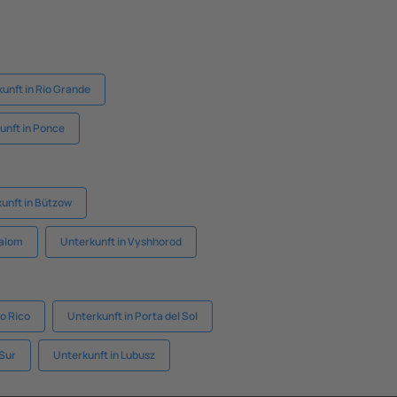
unft in Rio Grande
unft in Ponce
unft in Bützow
halom
Unterkunft in Vyshhorod
o Rico
Unterkunft in Porta del Sol
 Sur
Unterkunft in Lubusz