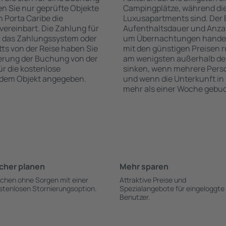
n Sie nur geprüfte Objekte
Campingplätze, während die
 Porta Caribe die
Luxusapartments sind. Der 
vereinbart. Die Zahlung für
Aufenthaltsdauer und Anzah
r das Zahlungssystem oder
um Übernachtungen handelt,
itts von der Reise haben Sie
mit den günstigen Preisen r
ierung der Buchung von der
am wenigsten außerhalb der
für die kostenlose
sinken, wenn mehrere Pers
h dem Objekt angegeben.
und wenn die Unterkunft in 
mehr als einer Woche gebuc
cher planen
Mehr sparen
chen ohne Sorgen mit einer
Attraktive Preise und
stenlosen Stornierungsoption.
Spezialangebote für eingeloggte
Benutzer.