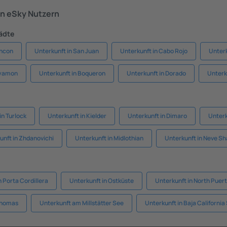
n eSky Nutzern
tädte
incon
Unterkunft in San Juan
Unterkunft in Cabo Rojo
Unterk
ayamon
Unterkunft in Boqueron
Unterkunft in Dorado
Unterk
in Turlock
Unterkunft in Kielder
Unterkunft in Dimaro
Unterk
unft in Zhdanovichi
Unterkunft in Midlothian
Unterkunft in Neve S
n Porta Cordillera
Unterkunft in Ostküste
Unterkunft in North Puert
 Thomas
Unterkunft am Millstätter See
Unterkunft in Baja California