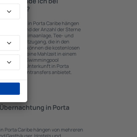
iten finde ich bei
ta Caribe?
nterkünften in Porta Caribe hängen
n Objekts und der Anzahl der Sterne
e, Balkon, Klimaanlage, Tee- und
und Internetzugang, die in den
d. Besucher können die kostenlosen
t benutzen, eine Mahlzeit in einem
ein Hotel mit Swimmingpool
zlich eine Unterkunft in Porta
ten Flughafentransfers anbietet.
e Übernachtung in Porta
 in Porta Caribe hängen von mehreren
sind Gasthäuser, Hostels und