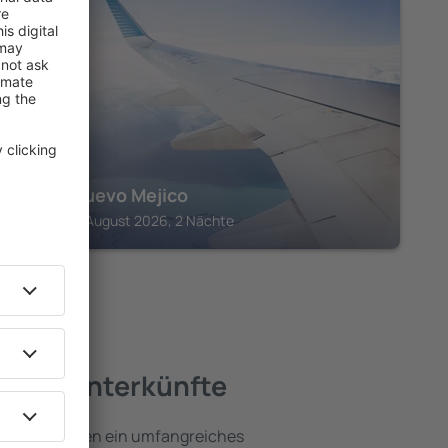
PORTA CARIBE
Hotel Nuevo Mejico
Ponce, 07 August 2026, 2 Nächte
beste Unterkünfte
aribe umfassen ein umfangreiches