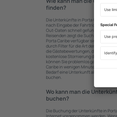
Wie kann man die Unterkünf
finden?
Die Unterkünfte in Porta Caribe we
nach Eingabe der Fahrtrichtung und
Out-Daten schnell gefunden. Nach A
Reisenden zeigt die Suchmaschine an
Porta Caribe verfügbar sind. Die Aus
durch Filter für die Art der Einrichtu
die Gästebewertungen, die Entfernu
kostenlose Stornierung der Buchung 
können Sie problemlos ganz einfach e
Caribe in wenigen Minuten auswählen
Bedarf eine Unterkunft alleine oder
buchen.
Wo kann man die Unterkünf
buchen?
Die Buchung der Unterkünfte in Port
Internet vorgenommen werden. Wenn 