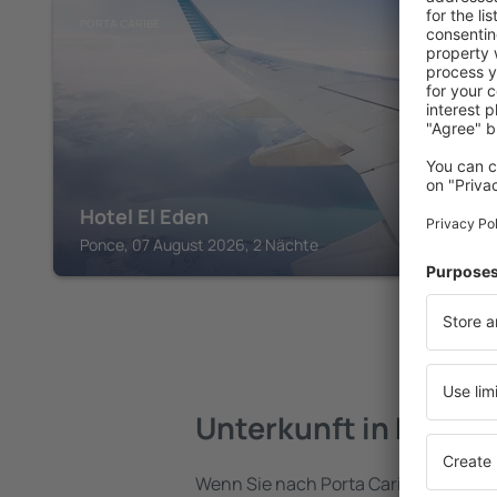
PORTA CARIBE
Hotel El Eden
Ponce, 07 August 2026, 2 Nächte
Unterkunft in Porta 
Wenn Sie nach Porta Caribe reisen, f