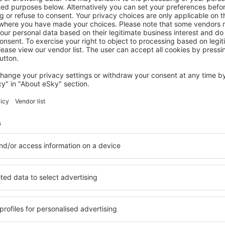
PORTA CARIBE
Royal Delonix Hotel
Ponce, 07 August 2026, 2 Nächte
Mehr Angebote prüfen in Porta Caribe
Caribe
Porta Caribe – 
inden Sie Unterkünfte für
Die Unterkünfte in Porta C