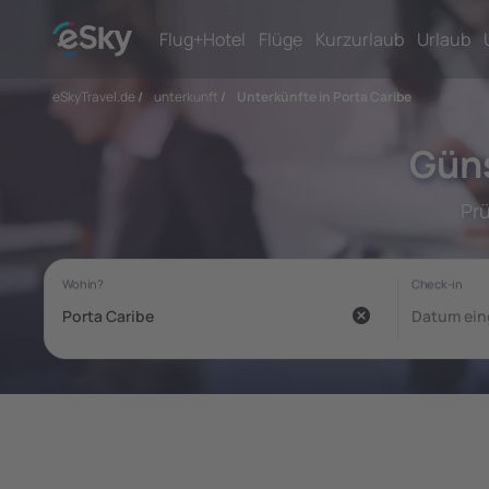
Flug+Hotel
Flüge
Kurzurlaub
Urlaub
eSkyTravel.de
/
unterkunft
/
Unterkünfte in Porta Caribe
Güns
Prü