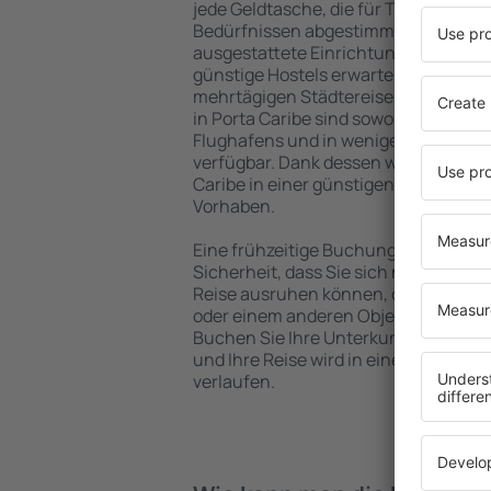
jede Geldtasche, die für Touristen m
Bedürfnissen abgestimmt sind. Gerä
ausgestattete Einrichtungen mit vie
günstige Hostels erwarten die Besuch
mehrtägigen Städtereise übernachte
in Porta Caribe sind sowohl im Zentr
Flughafens und in weniger beliebten 
verfügbar. Dank dessen wählen Sie ei
Caribe in einer günstigen Lage, abhä
Vorhaben.
Eine frühzeitige Buchung der Unterkun
Sicherheit, dass Sie sich nach dem E
Reise ausruhen können, ohne nach e
oder einem anderen Objekt für Reis
Buchen Sie Ihre Unterkunft vor dem 
und Ihre Reise wird in einer angen
verlaufen.