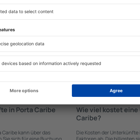
te in Porta Caribe
Welche Annehmlichke
Unterkünften in Por
rden von der Suchmaschine
Die Annehmlichkeiten bei U
 der Check-In- und Check-
von der Art des ausgewählte
uswahl der Anzahl der
ab. Gäste nutzen Küchenzeil
, welche Unterkünfte in
Kaffeezubehör, Handtücher 
wahl der Unterkunft wird
Unterkünften verfügbar sin
ng und die Anzahl der Sterne,
Parkplätze an der Unterkunf
ng zum Zentrum und die
Restaurant bestellen oder 
erleichtert. Dadurch
auswählen. Sie können zusät
ine Unterkunft in Porta
Caribe buchen, die den Gäs
. Sie können je nach
 zusammen mit dem Flug
te in Porta Caribe
Wie viel kostet ein
Caribe?
a Caribe kann über das
Die Kosten der Unterkünfte
Sie sich für eine Buchung
Faktoren ab. Die billigsten 