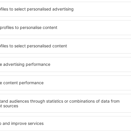
it unterschiedlichen
Angebot von vielen Objekten 
umige und komfortabel
Senioren und Gruppen. Die
len Annehmlichkeiten und
Hotels und Pensionen übern
er, wo sie während einer
bieten und sich im Zentrum 
n können. Die Unterkünfte
Annehmlichkeiten wie die N
um als auch in der Nähe des
Verkehrsmitteln, Geschäften
Stadtteilen oder Regionen
sind die Garantie einer gut
ne Unterkunft in Porta
ngig von Ihren weiteren
Wenn Sie an Luxusunterkünft
Caribe ein breites Angebot 
finden Sie alles, was Sie wä
ft in Porta Caribe gibt die
Geschäftsreise benötigen. D
rreichen des Ziels nach der
buchen Sie in Objekten mit 
inem Hotel, einer Wohnung
Säuglinge und Kleinkinder 
ende suchen zu müssen.
Haustieren.
Besuch von Porta Caribe
ehmeren Atmosphäre