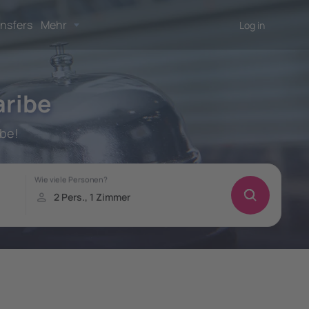
nsfers
Mehr
Log in
aribe
ibe!