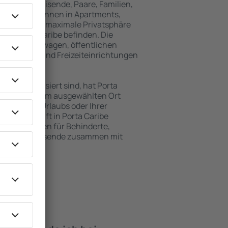
für Alleinreisende, Paare, Familien,
 Besucher können in Apartments,
achten, die maximale Privatsphäre
von Porta Caribe befinden. Die
ähe zu Mietwagen, öffentlichen
, Service- und Freizeiteinrichtungen
en Erholung.
en interessiert sind, hat Porta
für Sie. An dem ausgewählten Ort
hrend Ihres Urlaubs oder Ihrer
ie Unterkunft in Porta Caribe
Einrichtungen für Behinderte,
sowie für Reisende zusammen mit