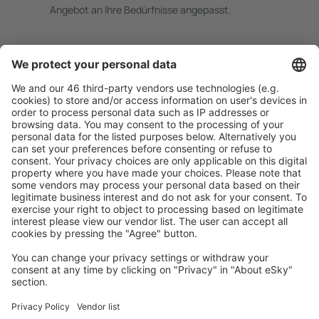
Angebot an Ihre Bedürfnisse angepasst.
Sicher planen
Buchen ohne Sorgen mit einer kostenlosen
Stornierungsoption.
Mehr sparen
Attraktive Preise und Spezialangebote für eingeloggte
Benutzer.
Unterkünfte, die Sie mögen
Wählen Sie aus über 1,3 Millionen Unterkünften: Hotels,
Hütten, Apartments und andere.
Meist gesuchte Unterkünfte von eSky Nutzern
Unterkünfte in Mexiko - Beliebte Städte