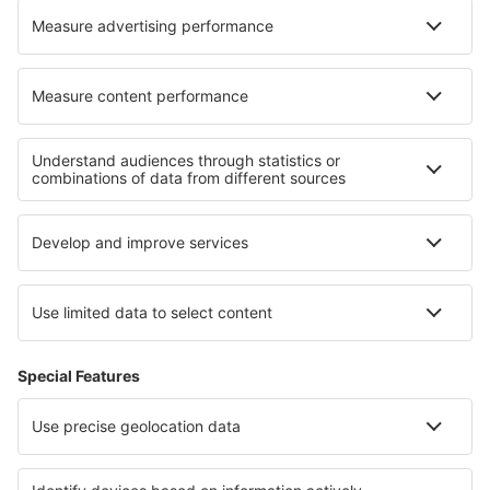
Unterkunft in Ashton in Makerfield
Unterkunft in Bambolim
Die besten Unterkünfte - Regionen
Unterkunft in Jalisco
Unterkunft in Tamaulipas
Unterkunft in Tlaxcala
Unterkunft in Morelos
Unterkunft in Yucatan
Unterkunft an den Victoriafällen
Unterkunft in South Black Sea Coast
Unterkunft in Oman
Unterkunft in Jackson Hole
Unterkunft am Chiemsee