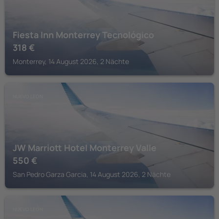
Fiesta Inn Monterrey Tecnológico
318
€
Monterrey, 14 August 2026, 2 Nächte
NUEVO LEÓN
JW Marriott Hotel Monterrey Valle
550
€
San Pedro Garza Garcia, 14 August 2026, 2 Nächte
NUEVO LEÓN