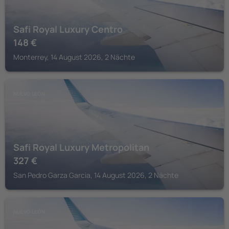
Safi Royal Luxury Centro
148
€
Monterrey, 14 August 2026, 2 Nächte
NUEVO LEÓN
Safi Royal Luxury Metropolitan
327
€
San Pedro Garza Garcia, 14 August 2026, 2 Nächte
NUEVO LEÓN