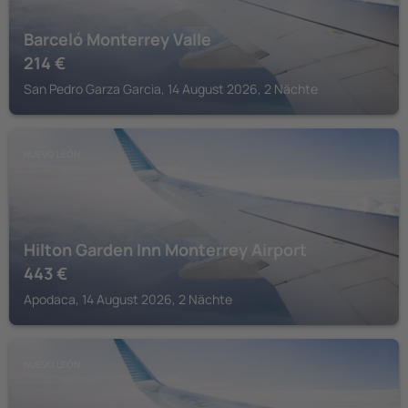
Barceló Monterrey Valle
214
€
San Pedro Garza Garcia, 14 August 2026, 2 Nächte
NUEVO LEÓN
Hilton Garden Inn Monterrey Airport
443
€
Apodaca, 14 August 2026, 2 Nächte
NUEVO LEÓN