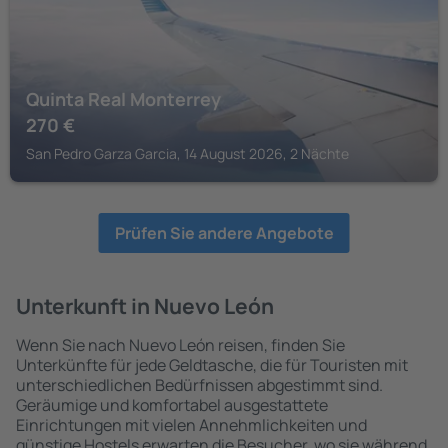
Quinta Real Monterrey
270
€
San Pedro Garza Garcia, 14 August 2026, 2 Nächte
Prüfen Sie andere Angebote
Unterkunft in Nuevo León
Wenn Sie nach Nuevo León reisen, finden Sie
Unterkünfte für jede Geldtasche, die für Touristen mit
unterschiedlichen Bedürfnissen abgestimmt sind.
Geräumige und komfortabel ausgestattete
Einrichtungen mit vielen Annehmlichkeiten und
günstige Hostels erwarten die Besucher, wo sie während