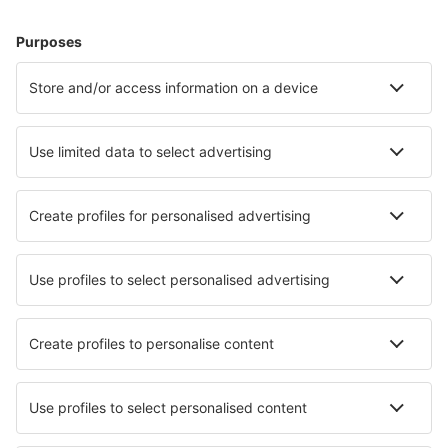
Unterkunft in Playa del Carmen
Unterkunft in Tulum
Unterkunft in Puerto Vallarta
Unterkunft in Mexik-Stadt
Unterkunft in Cancun
Unterkunft in Barra De Navidad
Unterkunft in Celaya
Unterkunft in Arteaga
Unterkunft in Puebla
Unterkunft in Velle de Banderas
Die besten Unterkünfte - Städte
Unterkunft in Parma Heights
Unterkunft in Reimershagen
Unterkunft in Morazzone
Unterkunft in Strood
Unterkunft in Kabli
Unterkunft in Trinity
Unterkunft in Montagnol
Unterkunft in Schönewalde