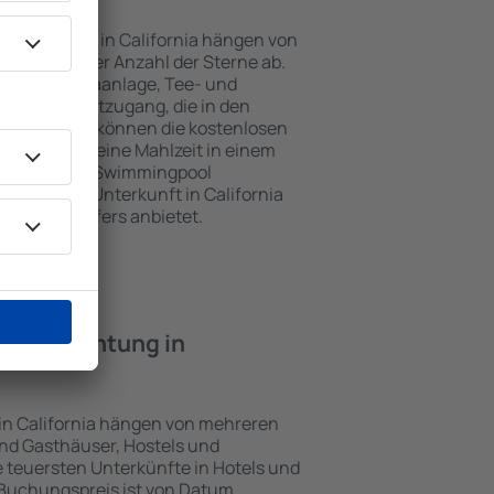
nterkünften in California hängen von
jekts und der Anzahl der Sterne ab.
Balkon, Klimaanlage, Tee- und
und Internetzugang, die in den
d. Besucher können die kostenlosen
t benutzen, eine Mahlzeit in einem
ein Hotel mit Swimmingpool
zlich eine Unterkunft in California
ghafentransfers anbietet.
e Übernachtung in
 in California hängen von mehreren
sind Gasthäuser, Hostels und
 teuersten Unterkünfte in Hotels und
Buchungspreis ist von Datum,