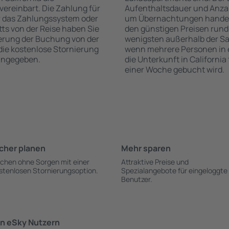
vereinbart. Die Zahlung für
Aufenthaltsdauer und Anzah
r das Zahlungssystem oder
um Übernachtungen handelt, 
itts von der Reise haben Sie
den günstigen Preisen rund
ierung der Buchung von der
wenigsten außerhalb der Sa
r die kostenlose Stornierung
wenn mehrere Personen in
 angegeben.
die Unterkunft in California
einer Woche gebucht wird.
cher planen
Mehr sparen
chen ohne Sorgen mit einer
Attraktive Preise und
stenlosen Stornierungsoption.
Spezialangebote für eingeloggte
Benutzer.
n eSky Nutzern