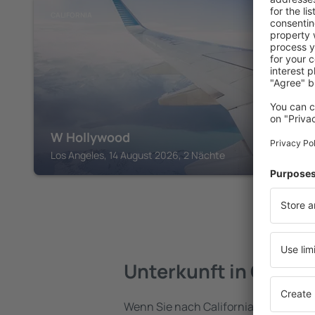
CALIFORNIA
W Hollywood
Los Angeles, 14 August 2026, 2 Nächte
Unterkunft in Califor
Wenn Sie nach California reisen, find