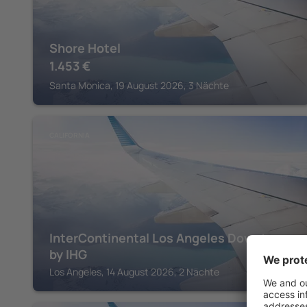
Shore Hotel
1.453
€
Santa Monica, 19 August 2026, 3 Nächte
CALIFORNIA
InterContinental Los Angeles Downtown
by IHG
Los Angeles, 14 August 2026, 2 Nächte