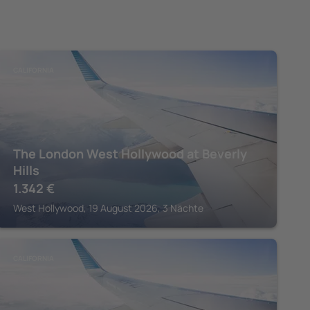
CALIFORNIA
The London West Hollywood at Beverly
Hills
1.342
€
West Hollywood, 19 August 2026, 3 Nächte
CALIFORNIA