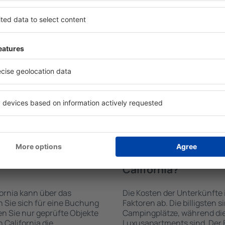
n von der Suchmaschine
Die Annehmlichkeiten bei U
 der Check-In- und Check-
der Art des ausgewählten Ob
uswahl der Anzahl der
Gäste nutzen Küchenzeile, 
, welche Unterkünfte in
Kaffeezubehör, Handtücher 
hl der Unterkunft wird durch
Unterkünften verfügbar sin
die Anzahl der Sterne, die
Parkplätze an der Unterkunf
zum Zentrum und die
Restaurant bestellen oder 
erleichtert. Dadurch
auswählen. Sie können zusät
eine Unterkunft in
buchen, die den Gästen Flu
hlen. Sie können je nach
 zusammen mit dem Flug
e in California
Wie viel kostet ein
California?
ornia kann über das
Die Kosten der Unterkünfte
Sie sich für eine Buchung
Faktoren ab. Die billigsten 
n Sie nur geprüfte Objekte
Campingplätze, während die
 California die
Luxusapartments sind. Der 