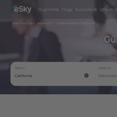
Flug+Hotel
Flüge
Kurzurlaub
Urlaub
eSkyTravel.de
/
unterkunft
/
Unterkünfte in California
Gün
P