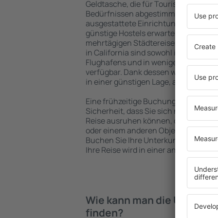
Geldtasche, die für Touristen mit un
Bedürfnissen abgestimmt sind. Gerä
ausgestattete Einrichtungen mit vie
günstige Hostels erwarten die Besuch
mehrtägigen Städtereise übernachte
in California sind sowohl im Zentrum 
Flughafens und in weniger beliebten 
verfügbar. Dank dessen wählen Sie ei
in einer günstigen Lage, abhängig vo
Eine frühzeitige Buchung der Unterkun
Sicherheit, dass Sie sich nach dem E
Reise ausruhen können, ohne nach e
oder einem anderen Objekt für Reis
Buchen Sie Ihre Unterkunft vor dem 
Ihre Reise wird in einer angenehmer
Wie kann man die Unterkünf
finden?