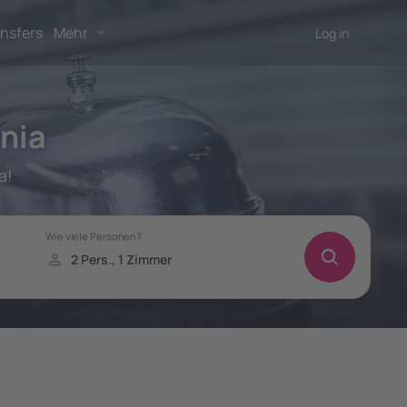
nsfers
Mehr
Log in
rnia
a!