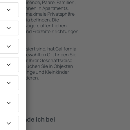
für Alleinreisende, Paare, Familien,
 Besucher können in Apartments,
achten, die maximale Privatsphäre
von California befinden. Die
ähe zu Mietwagen, öffentlichen
, Service- und Freizeiteinrichtungen
en Erholung.
en interessiert sind, hat California
. An dem ausgewählten Ort finden Sie
s Urlaubs oder Ihrer Geschäftsreise
n California buchen Sie in Objekten
derte, Säuglinge und Kleinkinder
en mit Haustieren.
iten finde ich bei
fornia?