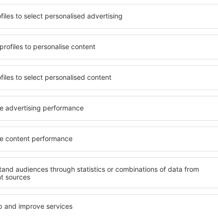
terschiedlichen
Angebot von vielen Objekten 
umige und komfortabel
Senioren und Gruppen. Die
len Annehmlichkeiten und
Hotels und Pensionen übern
er, wo sie während einer
bieten und sich im Zentrum 
n können. Die Unterkünfte
Annehmlichkeiten wie die N
als auch in der Nähe des
Verkehrsmitteln, Geschäften
Stadtteilen oder Regionen
sind die Garantie einer gut
ne Unterkunft in California
n Ihren weiteren Vorhaben.
Wenn Sie an Luxusunterkünft
ein breites Angebot für Sie
ft in California gibt die
alles, was Sie während Ihre
rreichen des Ziels nach der
benötigen. Die Unterkunft i
inem Hotel, einer Wohnung
mit Einrichtungen für Behin
ende suchen zu müssen.
sowie für Reisende zusamm
Besuch von California und
en Atmosphäre verlaufen.
te in California
Welche Annehmlichke
Unterkünften in Cali