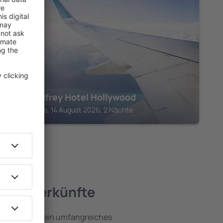
CALIFORNIA
The Godfrey Hotel Hollywood
Los Angeles, 14 August 2026, 2 Nächte
ste Unterkünfte
nia umfassen ein umfangreiches