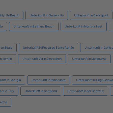
n Myrtle Beach
Unterkunft in Sevierville
Unterkunft in Davenport
lla
Unterkunft in Bethany Beach
Unterkunft in Murrells Inlet
rte Scalo
Unterkunft in Póvoa de Santo Adrião
Unterkunft in Celle s
rietville
Unterkunft Verin Dzhrashen
Unterkunft in Melbourne
unft in Georgia
Unterkunft in Minnesota
Unterkunft in Kings Canyo
storic Park
Unterkunft in Scotland
Unterkunft in der Schweiz
Palma