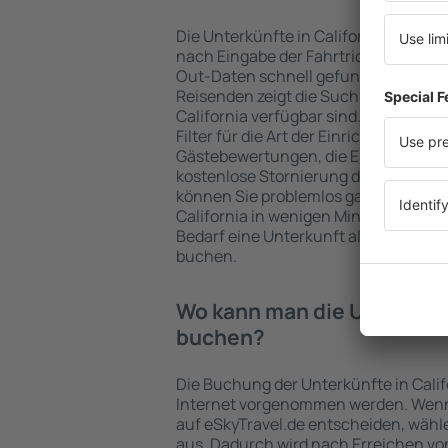
Die Unterkünfte in California werde
nach Eingabe der Fahrtrichtung und
Out-Daten schnell gefunden. Nach A
Reisenden zeigt die Suchmaschine an
California verfügbar sind. Die Auswa
Filter für die Art der Einrichtung und 
Gästebewertungen, die Entfernung 
kostenlose Stornierung der Buchung 
können Sie problemlos ganz einfach 
California in wenigen Minuten auswä
Bedarf eine Unterkunft alleine oder
buchen.
Wo kann man die Unterkünft
buchen?
Die Buchung der Unterkünfte in Calif
Internet vorgenommen werden. Wenn 
auf eSkyTravel.de entscheiden, wähle
aus. Dadurch wird nach Erreichen von