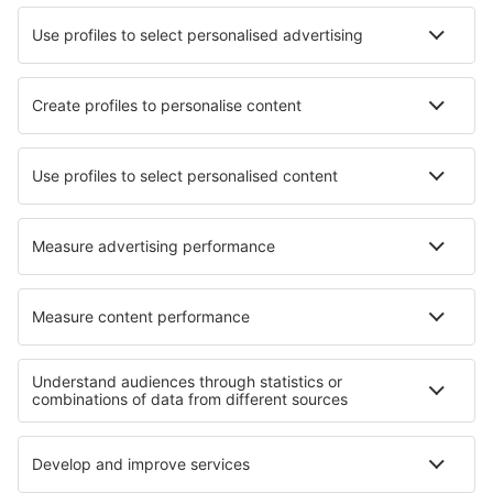
Unterkunft in Montredon-Labessonnie
Unterkunft in Anthony
Unterkunft in Alto Porvorim
Unterkunft in Karlstejn
Unterkunft in Mparmpati
Unterkunft in Raron
Die besten Unterkünfte - Regionen
Unterkunft auf Rügen
Unterkunft an der Nordseeküste
Unterkunft auf der Brandenburgischen Seenplatte
Unterkunft am Chiemsee
Unterkunft auf den Ostfriesischen Inseln
Unterkunft in Monument Valley
Unterkunft in Cochabamba
Unterkunft in Canyonlands-Nationalpark
Unterkunft in Spis