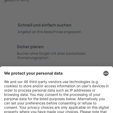
Schnell und einfach suchen
Angebot an Ihre Bedürfnisse angepasst.
Sicher planen
Buchen ohne Sorgen mit einer kostenlosen
Stornierungsoption.
Mehr sparen
Attraktive Preise und Spezialangebote für eingeloggte
Benutzer.
Unterkünfte, die Sie mögen
Wählen Sie aus über 1,3 Millionen Unterkünften: Hotels,
Hütten, Apartments und andere.