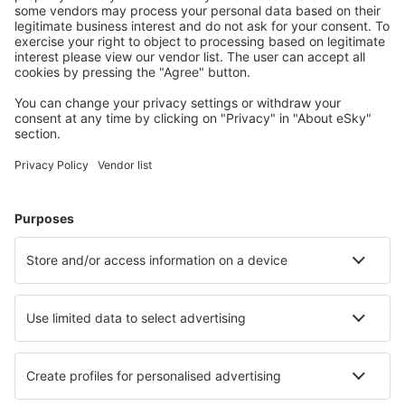
Meist gesuchte Unterkünfte von eSky Nutzern
Unterkünfte in Deutschland - Beliebte Städte
Unterkunft in Zingst
Unterkunft in Westerland
Unterkunft in Grömitz
Unterkunft Westerhever
Unterkunft in Heringsdorf
Unterkunft in Friedrichskoog
Unterkunft in Ruhpolding
Unterkunft in Bielefeld
Unterkunft in Wittdün
Unterkunft in Bad Harzburg
Die besten Unterkünfte - Städte
Unterkunft in Lewiston
Unterkunft in Raudonė
Unterkunft Maxaranguape
Unterkunft in Bergambacht