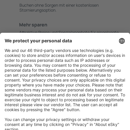
Buchen ohne Sorgen mit einer kostenlosen
Stornierungsoption.
Mehr sparen
Attraktive Preise und Spezialangebote für eingeloggte
Benutzer.
Unterkünfte, die Sie mögen
Wählen Sie aus über 1,3 Millionen Unterkünften: Hotels,
Hütten, Apartments und andere.
Meist gesuchte Unterkünfte von eSky Nutzern
Unterkünfte in Österreich - Beliebte Städte
Unterkunft in Wien
Unterkunft in Schladming
Unterkunft in Graz
Unterkunft in Zell am See