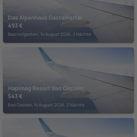
Das Alpenhaus Gasteinertal
493
€
Bad Hofgastein, 14 August 2026, 2 Nächte
GASTEIN
Hapimag Resort Bad Gastein
543
€
Bad Gastein, 14 August 2026, 2 Nächte
GASTEIN