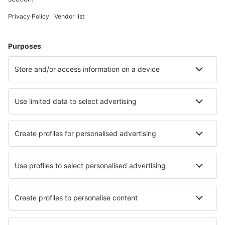
Unterkunft in Solden
Unterkunft in Zellberg
Unterkunft in Pettneu
Unterkunft in Mellau
Unterkunft in Mayrhofen
Unterkunft in Flachau
Die besten Unterkünfte - Städte
Unterkunft in Saloa
Unterkunft in Cross River
Unterkunft in San Lazzaro di Savena
Unterkunft in Charlton (Wiltshire)
Unterkunft in Riverdale
Unterkunft in Peschiera del Garda
Unterkunft in Elend
Unterkunft in Saint-Sernin-sur-Rance
Unterkunft in Chrysi Akti
Unterkunft in Königsbrück