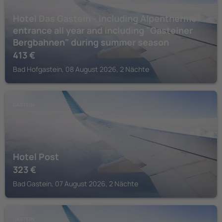
Hotel Das Gastein - including Alpentherme
entrance all year and including "Gasteiner
Bergbahnen" during summer season
413
€
Bad Hofgastein, 08 August 2026, 2 Nächte
GASTEIN
Hotel Post
323
€
Bad Gastein, 07 August 2026, 2 Nächte
GASTEIN