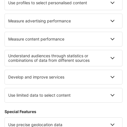
Die besten Unterkünfte - Regionen
Unterkunft in Bad Kleinkirchheim
Unterkunft in Zell am See-Kaprun
Unterkunft im Kleinwalsertal
Unterkunft in Carinthia
Unterkunft am Millstätter See
Unterkunft auf Maui
Unterkunft auf Zakynthos
Unterkunft in Kenai Fjords National Park
Unterkunft in Monument Valley
Unterkunft in Sudetes