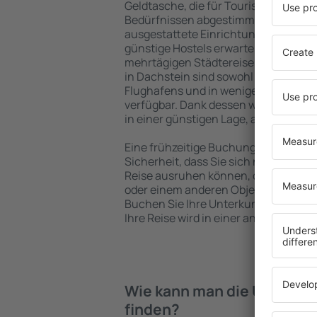
Geldtasche, die für Touristen mit un
Bedürfnissen abgestimmt sind. Gerä
ausgestattete Einrichtungen mit vie
günstige Hostels erwarten die Besuch
mehrtägigen Städtereise übernachte
in Dachstein sind sowohl im Zentrum 
Flughafens und in weniger beliebten 
verfügbar. Dank dessen wählen Sie e
in einer günstigen Lage, abhängig vo
Eine frühzeitige Buchung der Unterku
Sicherheit, dass Sie sich nach dem E
Reise ausruhen können, ohne nach e
oder einem anderen Objekt für Reis
Buchen Sie Ihre Unterkunft vor dem
Ihre Reise wird in einer angenehmer
Wie kann man die Unterkün
finden?