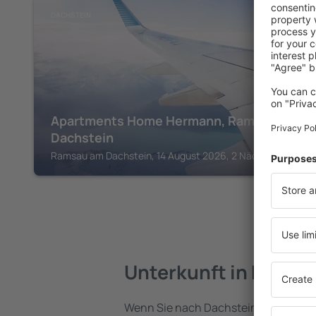
DACHSTEIN
Apartments Home Hermann, Ramsau am
Dachstein
Ramsau am Dachstein, 14 August 2026, 2 Nächte
Unterkunft in Dachs
Wenn Sie nach Dachstein reisen, find