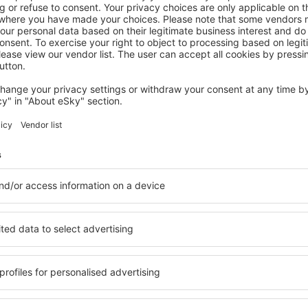
DACHSTEIN
Apartment in Vorberg Near Dachstein
Glacier
Ramsau am Dachstein, 14 August 2026, 2 Nächte
Mehr Angebote prüfen in Dachstein
tein
Dachstein – be
en Sie Unterkünfte für jede
Die Unterkünfte in Dachst