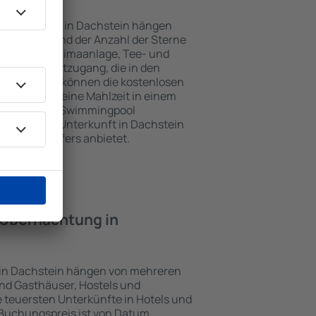
Unterkünften in Dachstein hängen
n Objekts und der Anzahl der Sterne
e, Balkon, Klimaanlage, Tee- und
und Internetzugang, die in den
d. Besucher können die kostenlosen
t benutzen, eine Mahlzeit in einem
ein Hotel mit Swimmingpool
tzlich eine Unterkunft in Dachstein
ghafentransfers anbietet.
e Übernachtung in
 in Dachstein hängen von mehreren
sind Gasthäuser, Hostels und
 teuersten Unterkünfte in Hotels und
Buchungspreis ist von Datum,