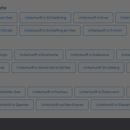
ädte
l am See
Unterkunft in Schladming
Unterkunft in Graz
Unter
n Strobl
Unterkunft in Schiefling am See
Unterkunft in Krimml
Campo
Unterkunft in Bramsche
Unterkunft in Sulkowice
Unter
ada
Unterkunft in Santa Maria Del Mar
Unterkunft Struikberg
llstätter See
Unterkunft in Flachau
Unterkunft in Österreich
erkunft in Spanien
Unterkunft auf den Azoren
Unterkunft in Silesia