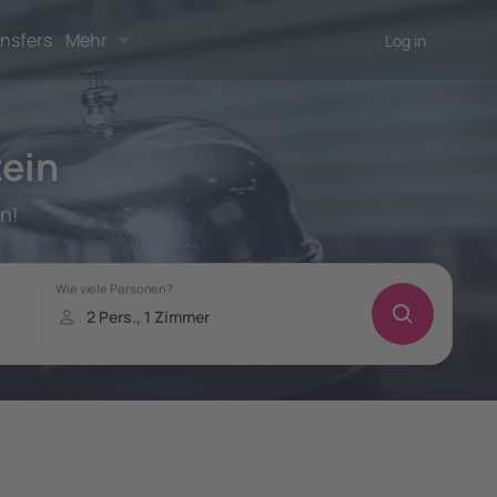
nsfers
Mehr
Log in
tein
n!