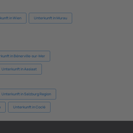
kunft in Wien
Unterkunft in Murau
kunft in Bénerville-sur-Mer
Unterkunft in Aasiaat
Unterkunft in Salzburg Region
n
Unterkunft in Coclé