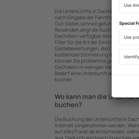
Die Unterkünfte in Dachstein werde
nach Eingabe der Fahrtrichtung und
Out-Daten schnell gefunden. Nach A
Reisenden zeigt die Suchmaschine an
Dachstein verfügbar sind. Die Auswah
Filter für die Art der Einrichtung und 
Gästebewertungen, die Entfernung 
kostenlose Stornierung der Buchung 
können Sie problemlos ganz einfach 
Dachstein in wenigen Minuten auswä
Bedarf eine Unterkunft alleine oder
buchen.
Wo kann man die Unterkünf
buchen?
Die Buchung der Unterkünfte in Dach
Internet vorgenommen werden. Wenn 
auf eSkyTravel.de entscheiden, wähle
aus. Dadurch wird nach Erreichen vo