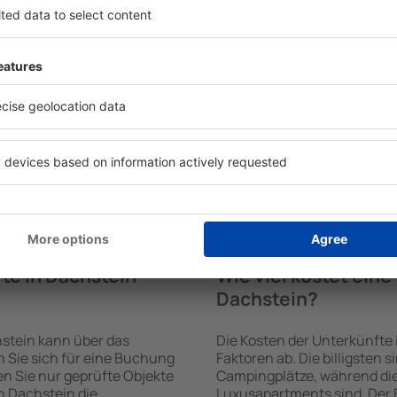
n von der Suchmaschine
Die Annehmlichkeiten bei 
 der Check-In- und Check-
von der Art des ausgewählte
uswahl der Anzahl der
ab. Gäste nutzen Küchenzeil
, welche Unterkünfte in
Kaffeezubehör, Handtücher 
l der Unterkunft wird durch
Unterkünften verfügbar sin
die Anzahl der Sterne, die
Parkplätze an der Unterkunf
zum Zentrum und die
Restaurant bestellen oder 
erleichtert. Dadurch
auswählen. Sie können zusä
eine Unterkunft in
buchen, die den Gästen Flu
hlen. Sie können je nach
 zusammen mit dem Flug
te in Dachstein
Wie viel kostet ein
Dachstein?
stein kann über das
Die Kosten der Unterkünfte
Sie sich für eine Buchung
Faktoren ab. Die billigsten 
n Sie nur geprüfte Objekte
Campingplätze, während die
n Dachstein die
Luxusapartments sind. Der 