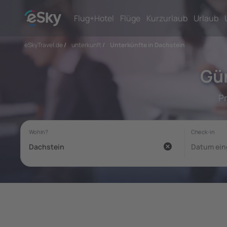
Flug+Hotel
Flüge
Kurzurlaub
Urlaub
eSkyTravel.de
/
unterkunft
/
Unterkünfte in Dachstein
Gün
P