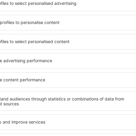
terschiedlichen
Angebot von vielen Objekten 
umige und komfortabel
Senioren und Gruppen. Die
len Annehmlichkeiten und
Hotels und Pensionen übern
er, wo sie während einer
bieten und sich im Zentrum
n können. Die Unterkünfte
Annehmlichkeiten wie die N
als auch in der Nähe des
Verkehrsmitteln, Geschäften
Stadtteilen oder Regionen
sind die Garantie einer gut
ine Unterkunft in Dachstein
n Ihren weiteren Vorhaben.
Wenn Sie an Luxusunterkünf
ein breites Angebot für Sie
nft in Dachstein gibt die
alles, was Sie während Ihre
rreichen des Ziels nach der
benötigen. Die Unterkunft i
inem Hotel, einer Wohnung
mit Einrichtungen für Behin
ende suchen zu müssen.
sowie für Reisende zusamm
 Besuch von Dachstein und
en Atmosphäre verlaufen.
fte in Dachstein
Welche Annehmlichke
Unterkünften in Dac