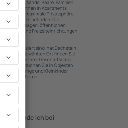
für Alleinreisende, Paare, Familien,
 Besucher können in Apartments,
achten, die maximale Privatsphäre
 von Dachstein befinden. Die
ähe zu Mietwagen, öffentlichen
, Service- und Freizeiteinrichtungen
en Erholung.
ten interessiert sind, hat Dachstein
. An dem ausgewählten Ort finden Sie
s Urlaubs oder Ihrer Geschäftsreise
n Dachstein buchen Sie in Objekten
derte, Säuglinge und Kleinkinder
en mit Haustieren.
iten finde ich bei
hstein?