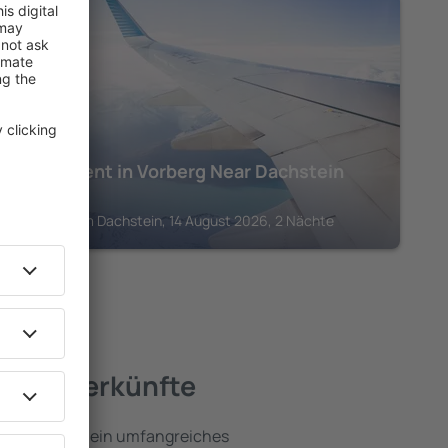
DACHSTEIN
Apartment in Vorberg Near Dachstein
Glacier
Ramsau am Dachstein, 14 August 2026, 2 Nächte
ste Unterkünfte
ein umfassen ein umfangreiches