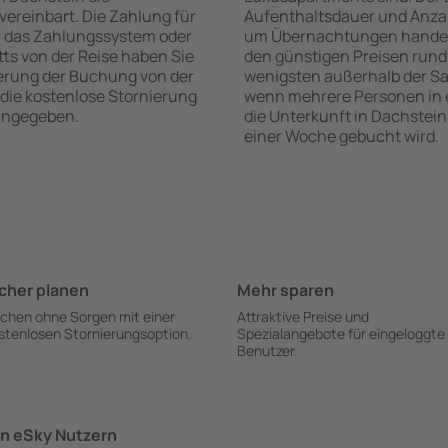
vereinbart. Die Zahlung für
Aufenthaltsdauer und Anzah
r das Zahlungssystem oder
um Übernachtungen handelt,
itts von der Reise haben Sie
den günstigen Preisen rund
ierung der Buchung von der
wenigsten außerhalb der Sa
r die kostenlose Stornierung
wenn mehrere Personen in
 angegeben.
die Unterkunft in Dachstein
einer Woche gebucht wird.
cher planen
Mehr sparen
chen ohne Sorgen mit einer
Attraktive Preise und
stenlosen Stornierungsoption.
Spezialangebote für eingeloggte
Benutzer.
n eSky Nutzern