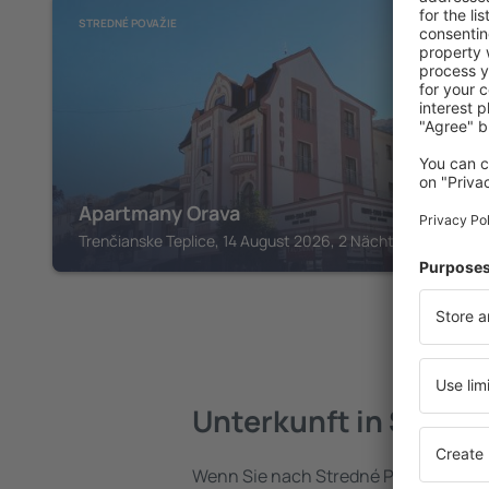
STREDNÉ POVAŽIE
Apartmany Orava
Trenčianske Teplice, 14 August 2026, 2 Nächte
Unterkunft in Stredn
Wenn Sie nach Stredné Považie reise