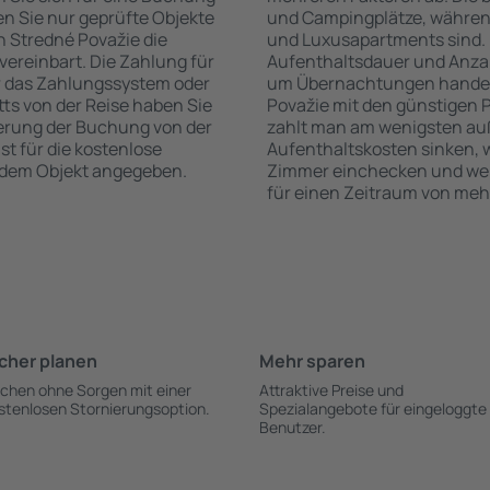
n Sie nur geprüfte Objekte
und Campingplätze, während
n Stredné Považie die
und Luxusapartments sind. 
vereinbart. Die Zahlung für
Aufenthaltsdauer und Anzah
r das Zahlungssystem oder
um Übernachtungen handelt,
itts von der Reise haben Sie
Považie mit den günstigen P
ierung der Buchung von der
zahlt man am wenigsten auß
st für die kostenlose
Aufenthaltskosten sinken,
h dem Objekt angegeben.
Zimmer einchecken und wen
für einen Zeitraum von meh
cher planen
Mehr sparen
chen ohne Sorgen mit einer
Attraktive Preise und
stenlosen Stornierungsoption.
Spezialangebote für eingeloggte
Benutzer.