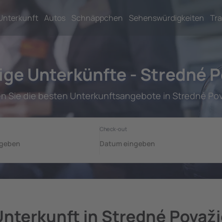
Unterkunft
Autos
Schnäppchen
Sehenswürdigkeiten
Tra
ige Unterkünfte - Stredné P
en Sie die besten Unterkunftsangebote in Stredné Pov
Unterkunft in Stredné Považi