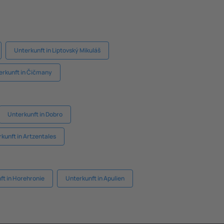
Unterkunft in Liptovský Mikuláš
erkunft in Čičmany
Unterkunft in Dobro
kunft in Artzentales
ft in Horehronie
Unterkunft in Apulien