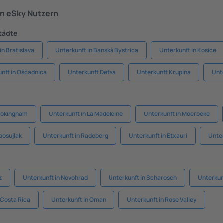
n eSky Nutzern
Städte
in Bratislava
Unterkunft in Banská Bystrica
Unterkunft in Kosice
nft in Oščadnica
Unterkunft Detva
Unterkunft Krupina
Unt
 Wokingham
Unterkunft in La Madeleine
Unterkunft in Moerbeke
posujlak
Unterkunft in Radeberg
Unterkunft in Etxauri
Unter
z
Unterkunft in Novohrad
Unterkunft in Scharosch
Unterkun
 Costa Rica
Unterkunft in Oman
Unterkunft in Rose Valley