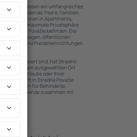
 Považie umfassen ein umfangreiches
für Alleinreisende, Paare, Familien,
 Besucher können in Apartments,
achten, die maximale Privatsphäre
 von Stredné Považie befinden. Die
ähe zu Mietwagen, öffentlichen
, Service- und Freizeiteinrichtungen
en Erholung.
ten interessiert sind, hat Stredné
 für Sie. An dem ausgewählten Ort
hrend Ihres Urlaubs oder Ihrer
ie Unterkunft in Stredné Považie
Einrichtungen für Behinderte,
sowie für Reisende zusammen mit