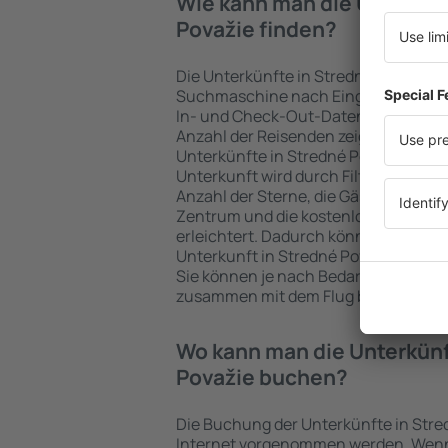
Wie kann man die Unterkün
Považie finden?
Die Unterkünfte in Stredné Považie 
Suchmaschine nach Eingabe der Fahr
In- und Check-Out-Daten schnell ge
Anzahl der Reisenden zeigt die Such
Unterkünfte in Stredné Považie verfü
Unterkunft wird durch Filter für die A
Anzahl der Sterne, die Gästebewertu
Zentrum und die kostenlose Stornie
erleichtert. Dadurch können Sie prob
Unterkunft in Stredné Považie in we
Sie können je nach Bedarf eine Unter
zusammen mit dem Flug buchen.
Wo kann man die Unterkünf
Považie buchen?
Die Buchung der Unterkünfte in Stre
Internet vorgenommen werden. Wenn 