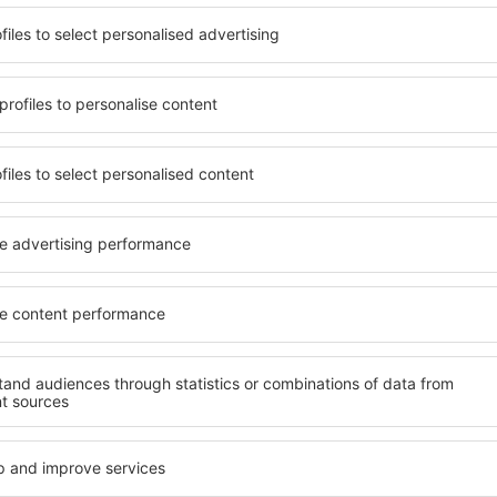
n mit unterschiedlichen
Die Unterkünfte in Stredné
umige und komfortabel
Angebot von vielen Objekten 
len Annehmlichkeiten und
Senioren und Gruppen. Die
er, wo sie während einer
Hotels und Pensionen übern
n können. Die Unterkünfte
bieten und sich im Zentrum
ntrum als auch in der Nähe
Annehmlichkeiten wie die N
ten Stadtteilen oder
Verkehrsmitteln, Geschäften
len Sie eine Unterkunft in
sind die Garantie einer gut
age, abhängig von Ihren
Wenn Sie an Luxusunterkünf
Považie ein breites Angebot
nft in Stredné Považie gibt
finden Sie alles, was Sie wä
m Erreichen des Ziels nach
Geschäftsreise benötigen. D
h einem Hotel, einer
buchen Sie in Objekten mit 
 für Reisende suchen zu
Säuglinge und Kleinkinder 
 vor dem Besuch von
Haustieren.
 in einer angenehmeren