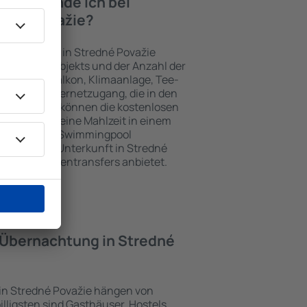
iten finde ich bei
edné Považie?
nterkünften in Stredné Považie
gewählten Objekts und der Anzahl der
henzeile, Balkon, Klimaanlage, Tee-
her und Internetzugang, die in den
d. Besucher können die kostenlosen
t benutzen, eine Mahlzeit in einem
ein Hotel mit Swimmingpool
tzlich eine Unterkunft in Stredné
sten Flughafentransfers anbietet.
e Übernachtung in Stredné
 in Stredné Považie hängen von
illigsten sind Gasthäuser, Hostels