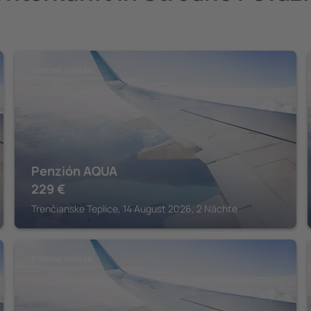
STREDNÉ POVAŽIE
Penzión AQUA
229
€
Trenčianske Teplice, 14 August 2026, 2 Nächte
STREDNÉ POVAŽIE