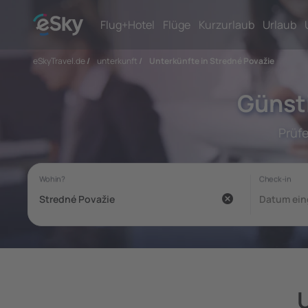
Flug+Hotel
Flüge
Kurzurlaub
Urlaub
eSkyTravel.de
/
unterkunft
/
Unterkünfte in Stredné Považie
Günst
Prüf