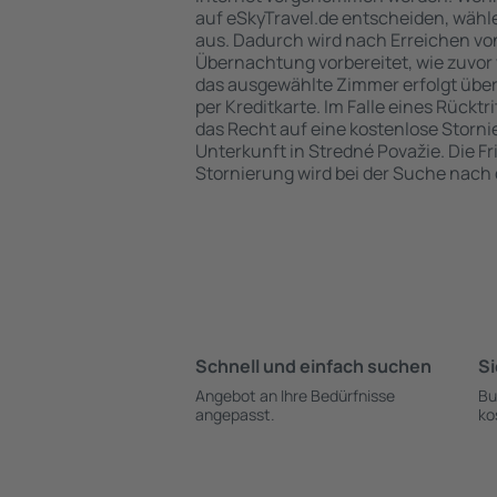
auf eSkyTravel.de entscheiden, wähle
aus. Dadurch wird nach Erreichen vo
Übernachtung vorbereitet, wie zuvor 
das ausgewählte Zimmer erfolgt übe
per Kreditkarte. Im Falle eines Rücktr
das Recht auf eine kostenlose Storn
Unterkunft in Stredné Považie. Die Fri
Stornierung wird bei der Suche nac
Schnell und einfach suchen
Si
Angebot an Ihre Bedürfnisse
Bu
angepasst.
ko