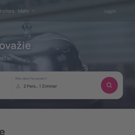
nsfers
Mehr
Log in
ovažie
ažie!
e