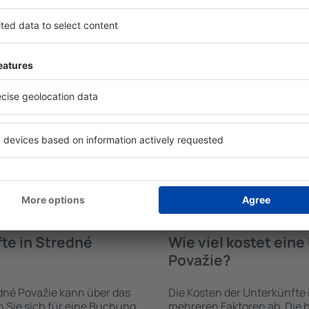
fte in Stredné
Welche Annehmlichke
Unterkünften in Str
werden von der
Die Annehmlichkeiten bei U
trichtung und der Check-
hängen von der Art des aus
funden. Nach Auswahl der
Sterne ab. Gäste nutzen Küc
maschine an, welche
und Kaffeezubehör, Handtüc
gbar sind. Die Auswahl der
Unterkünften verfügbar sin
rt der Einrichtung und die
Parkplätze an der Unterkunf
ngen, die Entfernung zum
Restaurant bestellen oder 
rung der Buchung
auswählen. Sie können zusä
lemlos ganz einfach eine
Považie buchen, die den Gä
nigen Minuten auswählen.
kunft alleine oder
te in Stredné
Wie viel kostet ein
Považie?
dné Považie kann über das
Die Kosten der Unterkünfte
Sie sich für eine Buchung
mehreren Faktoren ab. Die b