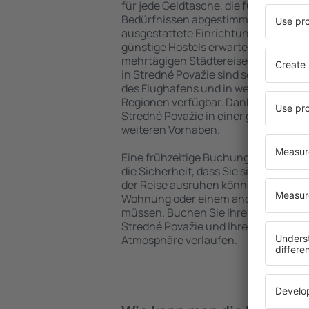
für jede Geldtasche, die für Touriste
Bedürfnissen abgestimmt sind. Gerä
ausgestattete Einrichtungen mit vie
günstige Hostels erwarten die Besuch
mehrtägigen Städtereise übernachte
in Stredné Považie sind sowohl im Ze
des Flughafens und in weniger belieb
Regionen verfügbar. Dank dessen wäh
Stredné Považie in einer günstigen L
weiteren Vorhaben.
Eine frühzeitige Buchung der Unterku
die Sicherheit, dass Sie sich nach de
der Reise ausruhen können, ohne nac
Wohnung oder einem anderen Objekt
müssen. Buchen Sie Ihre Unterkunft
Stredné Považie und Ihre Reise wird
Atmosphäre verlaufen.