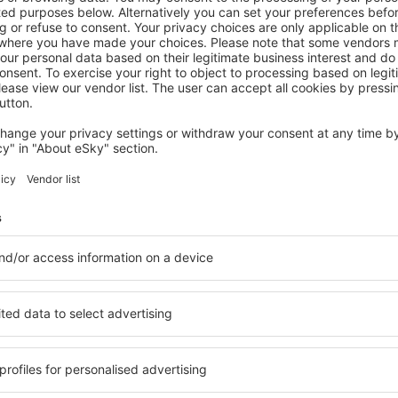
STREDNÉ POVAŽIE
Orava- Justína
Trenčianske Teplice, 14 August 2026, 2 Nächte
Mehr Angebote prüfen in Stredné Považie
é Považie
Stredné Považi
Unterkünfte
n, finden Sie Unterkünfte