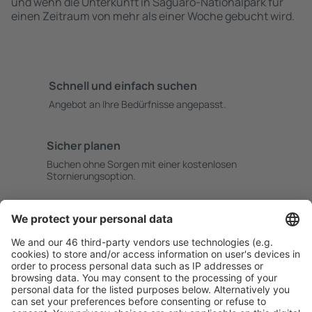
und wenn die Unterkunft in Saguaro-Nationalpark für
einen Zeitraum von mehr als einer Woche gebucht wird.
Schnell und einfach suchen
Angebot an Ihre Bedürfnisse angepasst.
Sicher planen
Buchen ohne Sorgen mit einer kostenlosen
Stornierungsoption.
Mehr sparen
Attraktive Preise und Spezialangebote für eingeloggte
Benutzer.
Unterkünfte, die Sie mögen
Wählen Sie aus über 1,3 Millionen Unterkünften: Hotels,
Hütten, Apartments und andere.