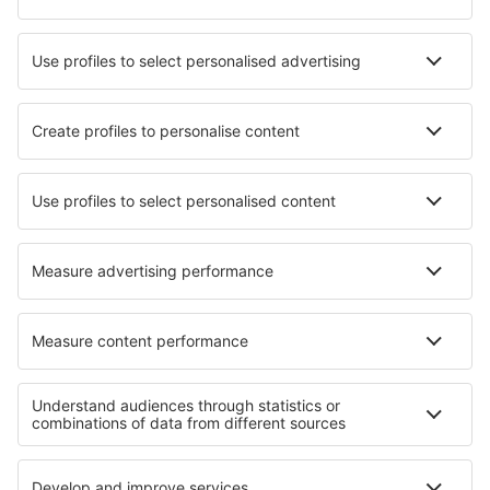
Unterkunft in Wittenberge
Unterkunft in Büdelsdorf
Unterkunft in Sergiyev Posad
Unterkunft in Parres
Unterkunft in Ladenburg
Unterkunft in Auberg
Unterkunft Pantano Redondo
Unterkunft in Mooslargue
Die besten Unterkünfte - Regionen
Unterkunft Crater Lake
Unterkunft in Pennsylvania
Unterkunft in Texas
Unterkunft in Great Sand Dunes National Park
Unterkunft in den Great Smoky Mountains
Unterkunft in Horehronie
Unterkunft in Dubrovnik Riviera
Unterkunft im Grossarltal
Unterkunft in Paros