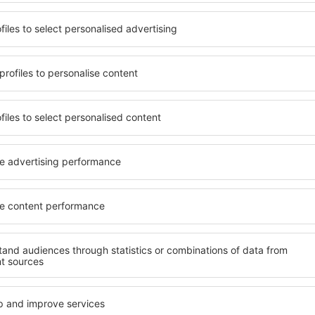
für Touristen mit
Die Unterkünfte in National
estimmt sind. Geräumige
umfangreiches Angebot von 
chtungen mit vielen
Paare, Familien, Senioren 
ls erwarten die Besucher,
Apartments, Hotels und Pe
tädtereise übernachten
Privatsphäre bieten und si
rk Villarrica sind sowohl im
Villarrica befinden. Die An
ughafens und in weniger
Mietwagen, öffentlichen Ve
verfügbar. Dank dessen
und Freizeiteinrichtungen s
park Villarrica in einer
Erholung.
weiteren Vorhaben.
Wenn Sie an Luxusunterkünft
nft in Nationalpark
Nationalpark Villarrica ein 
ie sich nach dem Erreichen
ausgewählten Ort finden Sie
können, ohne nach einem
oder Ihrer Geschäftsreise b
eren Objekt für Reisende
Nationalpark Villarrica buc
Unterkunft vor dem Besuch
für Behinderte, Säuglinge u
eise wird in einer
zusammen mit Haustieren.
n.