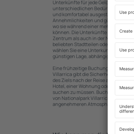
Unterkünfte für jede Geldtasche, die 
unterschiedlichen Bedürfnissen abg
und komfortabel ausgestattete Einri
Annehmlichkeiten und günstige Hoste
wo sie während einer mehrtägigen S
können. Die Unterkünfte in Nationalpa
Zentrum als auch in der Nähe des Fl
beliebten Stadtteilen oder Regionen 
wählen Sie eine Unterkunft in National
günstigen Lage, abhängig von Ihren 
Eine frühzeitige Buchung der Unterku
Villarrica gibt die Sicherheit, dass S
des Ziels nach der Reise ausruhen 
Hotel, einer Wohnung oder einem and
suchen zu müssen. Buchen Sie Ihre 
von Nationalpark Villarrica und Ihre R
angenehmeren Atmosphäre verlaufe