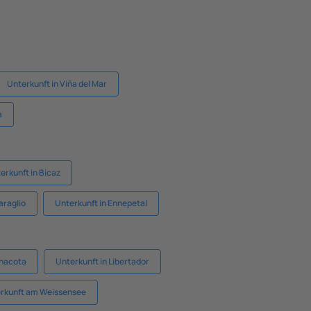
Unterkunft in Viña del Mar
a
erkunft in Bicaz
araglio
Unterkunft in Ennepetal
inacota
Unterkunft in Libertador
rkunft am Weissensee