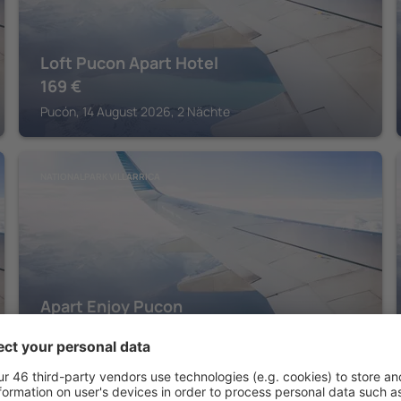
Loft Pucon Apart Hotel
169
€
Pucón, 14 August 2026, 2 Nächte
NATIONALPARK VILLARRICA
Apart Enjoy Pucon
232
€
Pucón, 14 August 2026, 2 Nächte