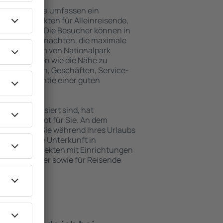
park Villarrica umfassen ein
vielen Objekten für Alleinreisende,
und Gruppen. Die Besucher können in
nsionen übernachten, die maximale
ch im Zentrum von Nationalpark
nehmlichkeiten wie die Nähe zu
rkehrsmitteln, Geschäften, Service-
ind die Garantie einer guten
en interessiert sind, hat
breites Angebot für Sie. An dem
 alles, was Sie während Ihres Urlaubs
enötigen. Die Unterkunft in
hen Sie in Objekten mit Einrichtungen
nd Kleinkinder sowie für Reisende