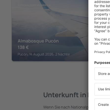
NATIONALPARK VILLARRICA
Almabosque Pucón
138
€
Pucón, 14 August 2026, 2 Nächte
Unterkunft in Nationa
Wenn Sie nach Nationalpark Villarrica