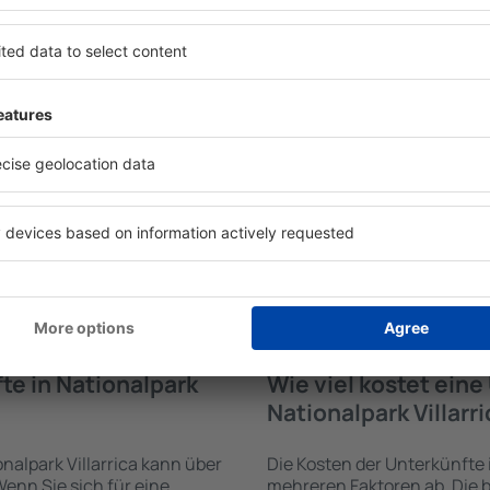
te in Nationalpark
Welche Annehmlichke
Unterkünften in Nati
rrica werden von der
Die Annehmlichkeiten bei Un
trichtung und der Check-
hängen von der Art des aus
funden. Nach Auswahl der
Sterne ab. Gäste nutzen Küc
maschine an, welche
und Kaffeezubehör, Handtüc
 verfügbar sind. Die
Unterkünften verfügbar sin
er für die Art der
Parkplätze an der Unterkunf
ne, die Gästebewertungen,
Restaurant bestellen oder 
kostenlose Stornierung der
auswählen. Sie können zusä
n Sie problemlos ganz
Nationalpark Villarrica buc
rk Villarrica in wenigen
Flughafentransfers anbiete
ch Bedarf eine Unterkunft
 buchen.
te in Nationalpark
Wie viel kostet ein
Nationalpark Villarr
nalpark Villarrica kann über
Die Kosten der Unterkünfte 
nn Sie sich für eine
mehreren Faktoren ab. Die b