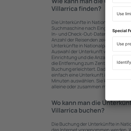
Wie kann man die Unterkünf
Villarrica finden?
Die Unterkünfte in Nationalpark Villa
Suchmaschine nach Eingabe der Fahr
In- und Check-Out-Daten schnell ge
Anzahl der Reisenden zeigt die Such
Unterkünfte in Nationalpark Villarrica
Auswahl der Unterkunft wird durch Filt
Einrichtung und die Anzahl der Ster
die Entfernung zum Zentrum und die 
Buchung erleichtert. Dadurch könne
einfach eine Unterkunft in Nationalpa
Minuten auswählen. Sie können je na
alleine oder zusammen mit dem Flug
Wo kann man die Unterkünf
Villarrica buchen?
Die Buchung der Unterkünfte in Natio
das Internet vorgenommen werden. We