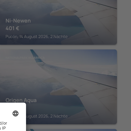
Ni-Newen
401
€
Pucón, 14 August 2026, 2 Nächte
NATIONALPARK VILLARRICA
Origen Aqua
165
€
Pucón, 14 August 2026, 2 Nächte