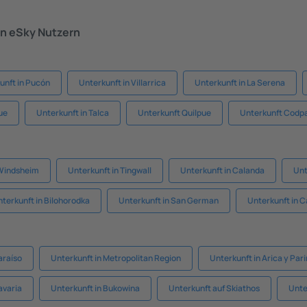
n eSky Nutzern
unft in Pucón
Unterkunft in Villarrica
Unterkunft in La Serena
ue
Unterkunft in Talca
Unterkunft Quilpue
Unterkunft Codp
 Windsheim
Unterkunft in Tingwall
Unterkunft in Calanda
Unt
terkunft in Bilohorodka
Unterkunft in San German
Unterkunft in C
araíso
Unterkunft in Metropolitan Region
Unterkunft in Arica y Par
avaria
Unterkunft in Bukowina
Unterkunft auf Skiathos
Unte