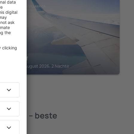
NATIONALPARK VILLARRICA
Das Dorf
Pucón, 14 August 2026, 2 Nächte
larrica – beste