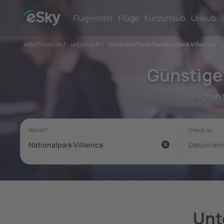
Flug+Hotel
Flüge
Kurzurlaub
Urlaub
eSkyTravel.de
/
unterkunft
/
Unterkünfte in Nationalpark Villarrica
Günstige 
Prüfen 
Unte