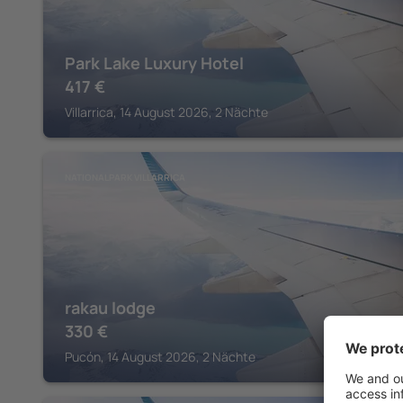
Park Lake Luxury Hotel
417
€
Villarrica, 14 August 2026, 2 Nächte
NATIONALPARK VILLARRICA
rakau lodge
330
€
Pucón, 14 August 2026, 2 Nächte