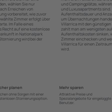
den, wählen Sie nur
und Campingplätze, während
nach Erreichen von
und Luxusapartments sind. 
ung vorbereitet, wie zuvor
Aufenthaltsdauer und Anzah
ewählte Zimmer erfolgt über
um Übernachtungen handelt,
rte. Im Falle eines
Villarrica mit den günstige
as Recht auf eine kostenlose
zahlt man am wenigsten auß
erkunft in Nationalpark
Aufenthaltskosten sinken,
 Stornierung wird bei der
Zimmer einchecken und wenn
Villarrica für einen Zeitra
wird.
cher planen
Mehr sparen
chen ohne Sorgen mit einer
Attraktive Preise und
stenlosen Stornierungsoption.
Spezialangebote für eingeloggte
Benutzer.