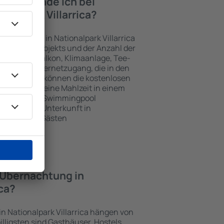
iten finde ich bei
onalpark Villarrica?
terkünften in Nationalpark Villarrica
gewählten Objekts und der Anzahl der
henzeile, Balkon, Klimaanlage, Tee-
her und Internetzugang, die in den
d. Besucher können die kostenlosen
t benutzen, eine Mahlzeit in einem
ein Hotel mit Swimmingpool
tzlich eine Unterkunft in
hen, die den Gästen
t.
e Übernachtung in
ica?
in Nationalpark Villarrica hängen von
illigsten sind Gasthäuser, Hostels