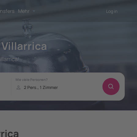
nsfers
Mehr
Log in
Villarrica
larrica!
rrica