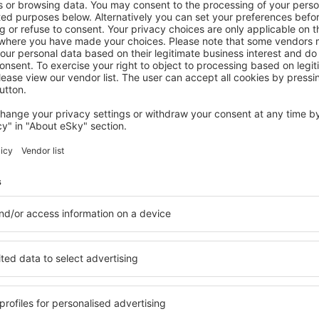
NATIONALPARK VILLARRICA
Alto Terralis
116
€
Pucón, 14 August 2026, 2 Nächte
Mehr Angebote prüfen in Nationalpark Villarrica
lpark Villarrica
Nationalpark Vil
Unterkünfte
 reisen, finden Sie