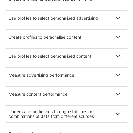
Unterkunft in Angus
Unterkunft in Litz
Unterkunft in Berlanga de Duero
Unterkunft in Can Sant Joan de Sant Cugat
Unterkunft in Invergarry
Unterkunft in Chilaw
Unterkunft in Le Lauzet-Ubaye
Unterkunft in Gildersome
Die besten Unterkünfte - Regionen
Unterkunft auf der Mecklenburger Seenplatte
Unterkunft im Erzgebirge
Unterkunft in Berchtesgaden
Unterkunft auf Rügen
Unterkunft auf Usedom
Unterkunft in Drake Bay
Unterkunft in Subcarpathian
Unterkunft in Ischia
Unterkunft in Bieszczady-Nationalpark