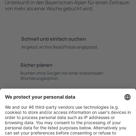
Unterkunft in den Bayerischen Alpen für einen Zeitraum
von mehr als einer Woche gebucht wird.
Schnell und einfach suchen
Angebot an Ihre Bedürfnisse angepasst.
Sicher planen
Buchen ohne Sorgen mit einer kostenlosen
Stornierungsoption.
Mehr sparen
Attraktive Preise und Spezialangebote für eingeloggte
Benutzer.
Unterkünfte, die Sie mögen
Wählen Sie aus über 1,3 Millionen Unterkünften: Hotels,
Hütten, Apartments und andere.