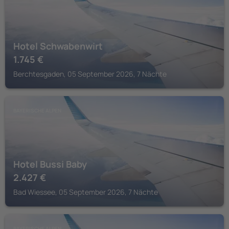
Hotel Schwabenwirt
1.745
€
Berchtesgaden, 05 September 2026, 7 Nächte
BAYERISCHE ALPEN
Hotel Bussi Baby
2.427
€
Bad Wiessee, 05 September 2026, 7 Nächte
BAYERISCHE ALPEN