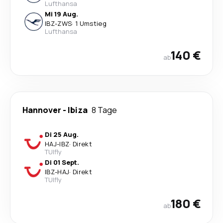
Lufthansa
Mi 19 Aug.
IBZ
-
ZWS
·
1 Umstieg
Lufthansa
140 €
ab
Hannover
-
Ibiza
8 Tage
Di 25 Aug.
HAJ
-
IBZ
·
Direkt
TUIfly
Di 01 Sept.
IBZ
-
HAJ
·
Direkt
TUIfly
180 €
ab