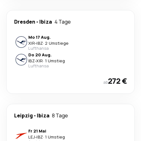
Dresden
-
Ibiza
4 Tage
Mo 17 Aug.
XIR
-
IBZ
·
2 Umstiege
Lufthansa
Do 20 Aug.
IBZ
-
XIR
·
1 Umstieg
Lufthansa
272 €
ab
Leipzig
-
Ibiza
8 Tage
Fr 21 Mai
LEJ
-
IBZ
·
1 Umstieg