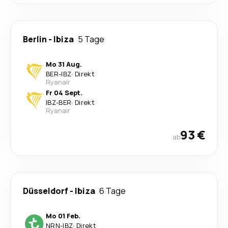
Berlin
-
Ibiza
5 Tage
Mo 31 Aug.
BER
-
IBZ
·
Direkt
Ryanair
Fr 04 Sept.
IBZ
-
BER
·
Direkt
Ryanair
93 €
ab
Düsseldorf
-
Ibiza
6 Tage
Mo 01 Feb.
NRN
-
IBZ
·
Direkt