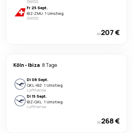
SWISS
Fr 25 Sept.
IBZ
-
ZMU
·
1 Umstieg
SWISS
207 €
ab
Köln
-
Ibiza
8 Tage
Di 08 Sept.
QKL
-
IBZ
·
1 Umstieg
Lufthansa
Di 15 Sept.
IBZ
-
QKL
·
1 Umstieg
Lufthansa
268 €
ab