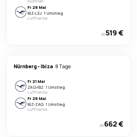
Austrian
Fr 28 Mai
IBZ
-
LEJ
·
1 Umstieg
Lufthansa
519 €
ab
Nürnberg
-
Ibiza
8 Tage
Fr 21 Mai
ZAQ
-
IBZ
·
1 Umstieg
Lufthansa
Fr 28 Mai
IBZ
-
ZAQ
·
1 Umstieg
Lufthansa
662 €
ab