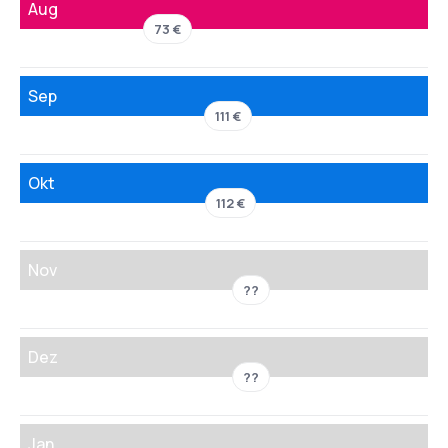
Aug
73 €
Sep
111 €
Okt
112 €
Nov
??
Dez
??
Jan