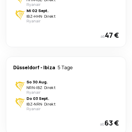
Ryanair
Mi 02 Sept.
IBZ
-
HHN
·
Direkt
Ryanair
47 €
ab
Düsseldorf
-
Ibiza
5 Tage
So 30 Aug.
NRN
-
IBZ
·
Direkt
Ryanair
Do 03 Sept.
IBZ
-
NRN
·
Direkt
Ryanair
63 €
ab