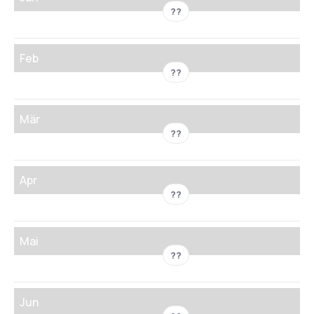
??
Feb
??
Mär
??
Apr
??
Mai
??
Jun