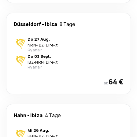
Düsseldorf
-
Ibiza
8 Tage
Do 27 Aug.
NRN
-
IBZ
·
Direkt
Ryanair
Do 03 Sept.
IBZ
-
NRN
·
Direkt
Ryanair
64 €
ab
Hahn
-
Ibiza
4 Tage
Mi 26 Aug.
HHN
-
IBZ
·
Direkt