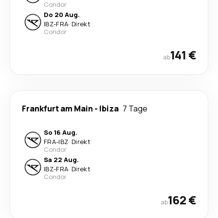
Condor
Do 20 Aug.
IBZ
-
FRA
·
Direkt
Condor
141 €
ab
Frankfurt am Main
-
Ibiza
7 Tage
So 16 Aug.
FRA
-
IBZ
·
Direkt
Condor
Sa 22 Aug.
IBZ
-
FRA
·
Direkt
Condor
162 €
ab