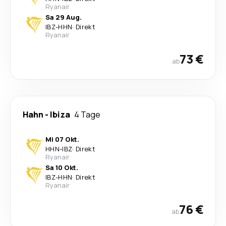
Ryanair
Sa 29 Aug.
IBZ
-
HHN
·
Direkt
Ryanair
73 €
ab
Hahn
-
Ibiza
4 Tage
Mi 07 Okt.
HHN
-
IBZ
·
Direkt
Ryanair
Sa 10 Okt.
IBZ
-
HHN
·
Direkt
Ryanair
76 €
ab