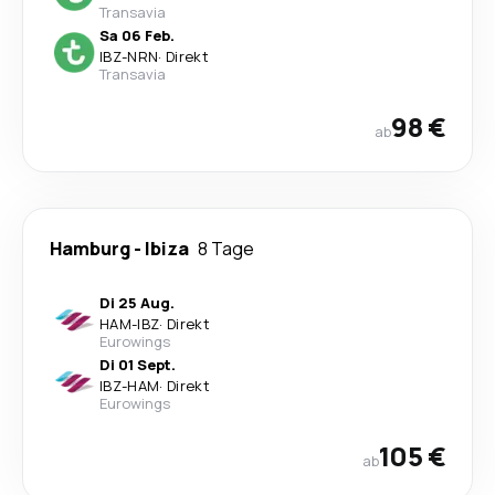
Transavia
Sa 06 Feb.
IBZ
-
NRN
·
Direkt
Transavia
98 €
ab
Hamburg
-
Ibiza
8 Tage
Di 25 Aug.
HAM
-
IBZ
·
Direkt
Eurowings
Di 01 Sept.
IBZ
-
HAM
·
Direkt
Eurowings
105 €
ab