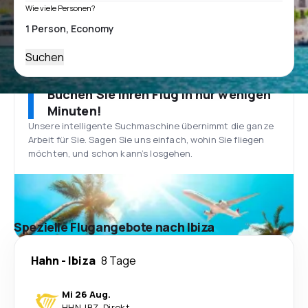
Wie viele Personen?
Suchen
Buchen Sie Ihren Flug in nur wenigen
Minuten!
Unsere intelligente Suchmaschine übernimmt die ganze
Arbeit für Sie. Sagen Sie uns einfach, wohin Sie fliegen
möchten, und schon kann’s losgehen.
Spezielle Flugangebote nach Ibiza
Hahn
-
Ibiza
8 Tage
Mi 26 Aug.
HHN
-
IBZ
·
Direkt