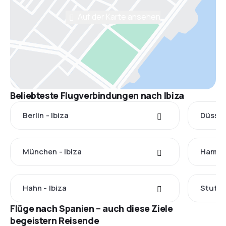
Auf der Karte ansehen
Beliebteste Flugverbindungen nach Ibiza
Berlin - Ibiza
Düsseld
München - Ibiza
Hambur
Hahn - Ibiza
Stuttga
Flüge nach Spanien – auch diese Ziele
begeistern Reisende