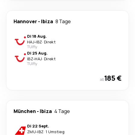
Hannover
-
Ibiza
8 Tage
Di 18 Aug.
HAJ
-
IBZ
·
Direkt
TUIfly
Di 25 Aug.
IBZ
-
HAJ
·
Direkt
TUIfly
185 €
ab
München
-
Ibiza
4 Tage
Di 22 Sept.
ZMU
-
IBZ
·
1 Umstieg