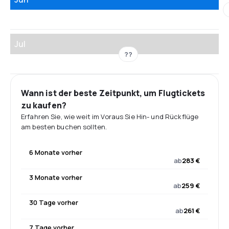
Jul
??
Wann ist der beste Zeitpunkt, um Flugtickets
zu kaufen?
Erfahren Sie, wie weit im Voraus Sie Hin- und Rückflüge
am besten buchen sollten.
6 Monate vorher
ab
283 €
3 Monate vorher
ab
259 €
30 Tage vorher
ab
261 €
7 Tage vorher