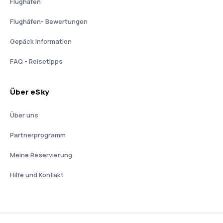
Flughäfen
Flughäfen- Bewertungen
Gepäck Information
FAQ - Reisetipps
Über eSky
Über uns
Partnerprogramm
Meine Reservierung
Hilfe und Kontakt