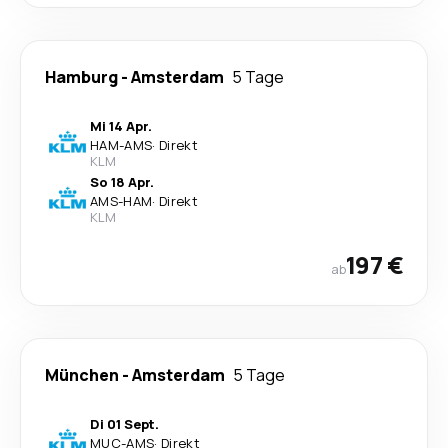
Hamburg
-
Amsterdam
5 Tage
Mi 14 Apr.
HAM
-
AMS
·
Direkt
KLM
So 18 Apr.
AMS
-
HAM
·
Direkt
KLM
197 €
ab
München
-
Amsterdam
5 Tage
Di 01 Sept.
MUC
-
AMS
·
Direkt