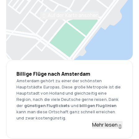
Auf der Karte ansehen
Billige Flüge nach Amsterdam
Amsterdam gehört zu einer der schönsten
Hauptstädte Europas. Diese große Metropole ist die
Hauptstadt von Holland und gleichzeitig eine
Region, nach die viele Deutsche gerne reisen. Dank
der
günstigen Flugtickets
und
billigen Fluglinien
kann man diese Ortschaft ganz schnell erreichen
und zwar kostengünstig.
Mehr lesen