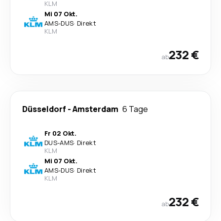
KLM
Mi 07 Okt.
AMS
-
DUS
·
Direkt
KLM
232 €
ab
Düsseldorf
-
Amsterdam
6 Tage
Fr 02 Okt.
DUS
-
AMS
·
Direkt
KLM
Mi 07 Okt.
AMS
-
DUS
·
Direkt
KLM
232 €
ab