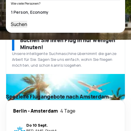
Wie viele Personen?
Suchen
Buchen Sie Ihren Flug in nur wenigen
Minuten!
Unsere intelligente Suchmaschine übernimmt die ganze
Arbeit für Sie. Sagen Sie uns einfach, wohin Sie fliegen
möchten, und schon kann’s losgehen.
Spezielle Flugangebote nach Amsterdam
Berlin
-
Amsterdam
4 Tage
Do 10 Sept.
BER
-
AMS
·
Direkt