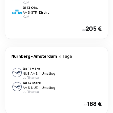
KLM
Di 13 Okt.
AMS
-
STR
·
Direkt
KLM
205 €
ab
Nürnberg
-
Amsterdam
4 Tage
Do 11 März
NUE
-
AMS
·
1 Umstieg
Lufthansa
So 14 März
AMS
-
NUE
·
1 Umstieg
Lufthansa
188 €
ab