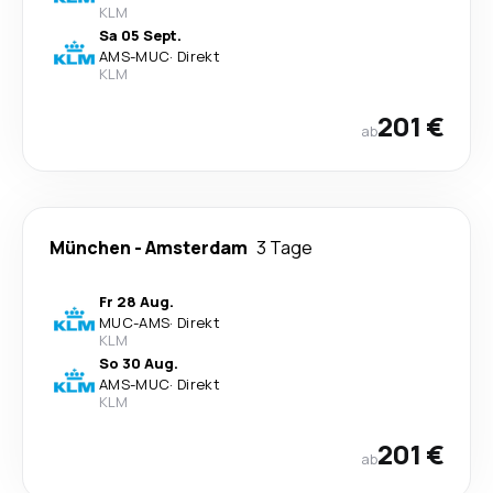
KLM
Sa 05 Sept.
AMS
-
MUC
·
Direkt
KLM
201 €
ab
München
-
Amsterdam
3 Tage
Fr 28 Aug.
MUC
-
AMS
·
Direkt
KLM
So 30 Aug.
AMS
-
MUC
·
Direkt
KLM
201 €
ab