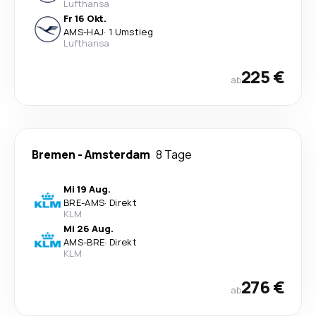
Lufthansa
Fr 16 Okt.
AMS
-
HAJ
·
1 Umstieg
Lufthansa
225 €
ab
Bremen
-
Amsterdam
8 Tage
Mi 19 Aug.
BRE
-
AMS
·
Direkt
KLM
Mi 26 Aug.
AMS
-
BRE
·
Direkt
KLM
276 €
ab