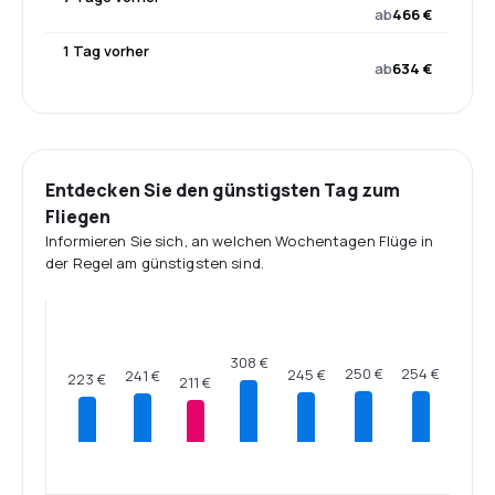
ab
466 €
1 Tag vorher
ab
634 €
Entdecken Sie den günstigsten Tag zum
Fliegen
Informieren Sie sich, an welchen Wochentagen Flüge in
der Regel am günstigsten sind.
308 €
254 €
250 €
245 €
241 €
223 €
211 €