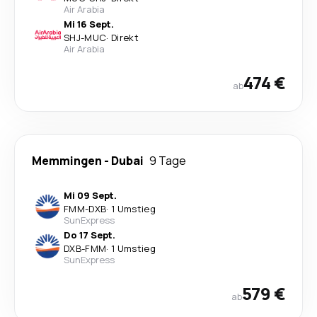
Air Arabia
Mi 16 Sept.
SHJ
-
MUC
·
Direkt
Air Arabia
474 €
ab
Memmingen
-
Dubai
9 Tage
Mi 09 Sept.
FMM
-
DXB
·
1 Umstieg
SunExpress
Do 17 Sept.
DXB
-
FMM
·
1 Umstieg
SunExpress
579 €
ab