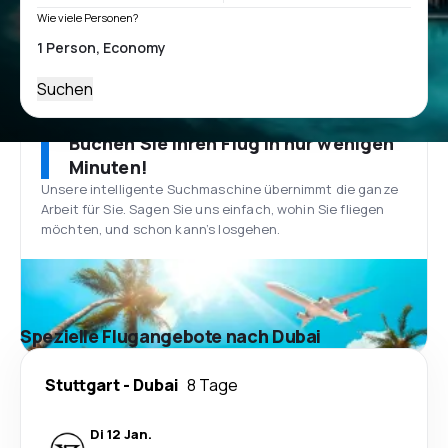
Wie viele Personen?
Suchen
Buchen Sie Ihren Flug in nur wenigen
Minuten!
Unsere intelligente Suchmaschine übernimmt die ganze
Arbeit für Sie. Sagen Sie uns einfach, wohin Sie fliegen
möchten, und schon kann’s losgehen.
Spezielle Flugangebote nach Dubai
Stuttgart
-
Dubai
8 Tage
Di 12 Jan.