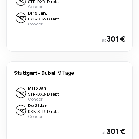
STR
-
DXB
·
Direkt
Condor
Di 19 Jan.
DXB
-
STR
·
Direkt
Condor
301 €
ab
Stuttgart
-
Dubai
9 Tage
Mi 13 Jan.
STR
-
DXB
·
Direkt
Condor
Do 21 Jan.
DXB
-
STR
·
Direkt
Condor
301 €
ab