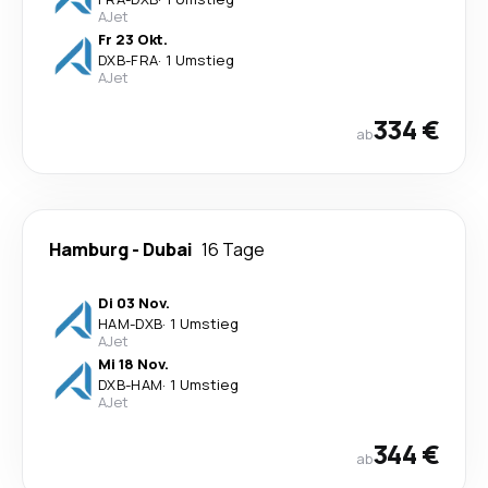
AJet
Fr 23 Okt.
DXB
-
FRA
·
1 Umstieg
AJet
334 €
ab
Hamburg
-
Dubai
16 Tage
Di 03 Nov.
HAM
-
DXB
·
1 Umstieg
AJet
Mi 18 Nov.
DXB
-
HAM
·
1 Umstieg
AJet
344 €
ab