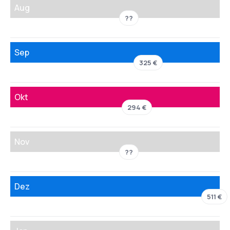
Aug
??
Sep
325 €
Okt
294 €
Nov
??
Dez
511 €