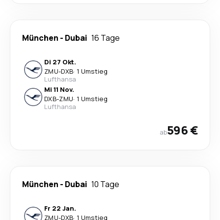
München
-
Dubai
16 Tage
Di 27 Okt.
ZMU
-
DXB
·
1 Umstieg
Lufthansa
Mi 11 Nov.
DXB
-
ZMU
·
1 Umstieg
Lufthansa
596 €
ab
München
-
Dubai
10 Tage
Fr 22 Jan.
ZMU
-
DXB
·
1 Umstieg