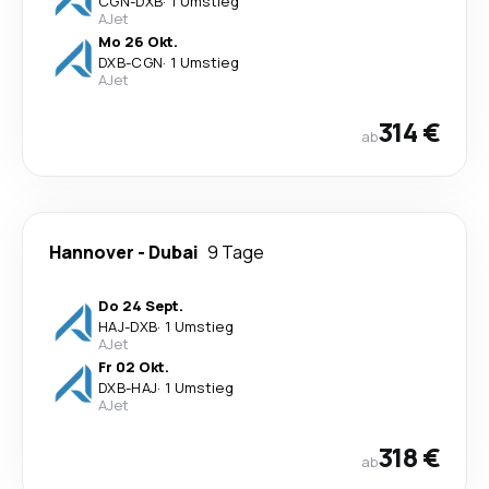
CGN
-
DXB
·
1 Umstieg
AJet
Mo 26 Okt.
DXB
-
CGN
·
1 Umstieg
AJet
314 €
ab
Hannover
-
Dubai
9 Tage
Do 24 Sept.
HAJ
-
DXB
·
1 Umstieg
AJet
Fr 02 Okt.
DXB
-
HAJ
·
1 Umstieg
AJet
318 €
ab