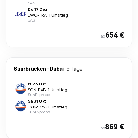
SAS
Do 17 Dez.
DWC
-
FRA
·
1 Umstieg
SAS
654 €
ab
Saarbrücken
-
Dubai
9 Tage
Fr 23 Okt.
SCN
-
DXB
·
1 Umstieg
SunExpress
Sa 31 Okt.
DXB
-
SCN
·
1 Umstieg
SunExpress
869 €
ab