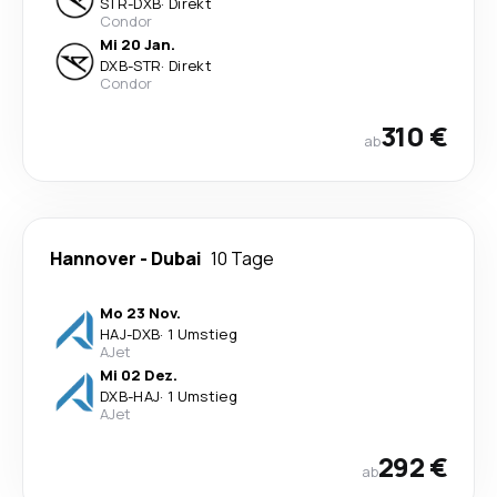
STR
-
DXB
·
Direkt
Condor
Mi 20 Jan.
DXB
-
STR
·
Direkt
Condor
310 €
ab
Hannover
-
Dubai
10 Tage
Mo 23 Nov.
HAJ
-
DXB
·
1 Umstieg
AJet
Mi 02 Dez.
DXB
-
HAJ
·
1 Umstieg
AJet
292 €
ab