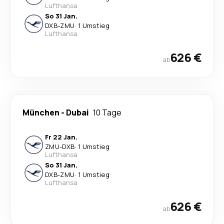
Lufthansa
So 31 Jan.
DXB
-
ZMU
·
1 Umstieg
Lufthansa
626 €
ab
München
-
Dubai
10 Tage
Fr 22 Jan.
ZMU
-
DXB
·
1 Umstieg
Lufthansa
So 31 Jan.
DXB
-
ZMU
·
1 Umstieg
Lufthansa
626 €
ab