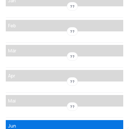
Jan
??
Feb
??
Mär
??
Apr
??
Mai
??
Jun