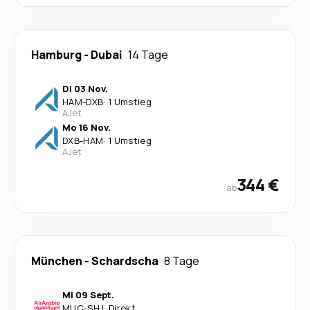
Hamburg
-
Dubai
14 Tage
Di 03 Nov.
HAM
-
DXB
·
1 Umstieg
AJet
Mo 16 Nov.
DXB
-
HAM
·
1 Umstieg
AJet
344 €
ab
München
-
Schardscha
8 Tage
Mi 09 Sept.
MUC
-
SHJ
·
Direkt