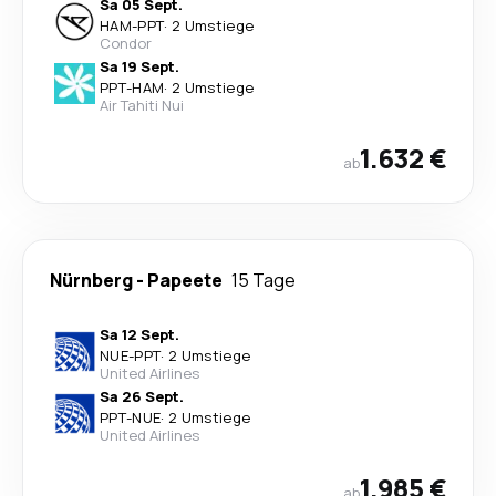
Sa 05 Sept.
HAM
-
PPT
·
2 Umstiege
Condor
Sa 19 Sept.
PPT
-
HAM
·
2 Umstiege
Air Tahiti Nui
1.632 €
ab
Nürnberg
-
Papeete
15 Tage
Sa 12 Sept.
NUE
-
PPT
·
2 Umstiege
United Airlines
Sa 26 Sept.
PPT
-
NUE
·
2 Umstiege
United Airlines
1.985 €
ab