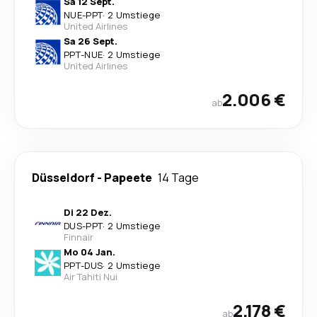
Sa 12 Sept.
NUE
-
PPT
·
2 Umstiege
United Airlines
Sa 26 Sept.
PPT
-
NUE
·
2 Umstiege
United Airlines
2.006 €
ab
Düsseldorf
-
Papeete
14 Tage
Di 22 Dez.
DUS
-
PPT
·
2 Umstiege
Finnair
Mo 04 Jan.
PPT
-
DUS
·
2 Umstiege
Air Tahiti Nui
2.178 €
ab