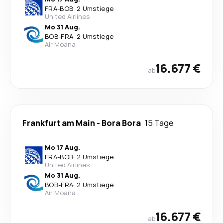
FRA
-
BOB
·
2 Umstiege
United Airlines
Mo 31 Aug.
BOB
-
FRA
·
2 Umstiege
Air Moana
16.677 €
ab
Frankfurt am Main
-
Bora Bora
15 Tage
Mo 17 Aug.
FRA
-
BOB
·
2 Umstiege
United Airlines
Mo 31 Aug.
BOB
-
FRA
·
2 Umstiege
Air Moana
16.677 €
ab