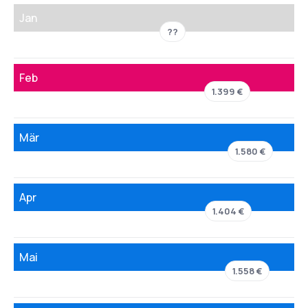
Jan
??
Feb
1.399 €
Mär
1.580 €
Apr
1.404 €
Mai
1.558 €