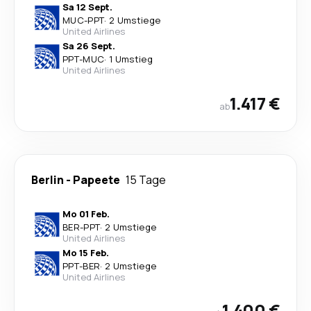
Sa 12 Sept.
MUC
-
PPT
·
2 Umstiege
United Airlines
Sa 26 Sept.
PPT
-
MUC
·
1 Umstieg
United Airlines
1.417 €
ab
Berlin
-
Papeete
15 Tage
Mo 01 Feb.
BER
-
PPT
·
2 Umstiege
United Airlines
Mo 15 Feb.
PPT
-
BER
·
2 Umstiege
United Airlines
1.400 €