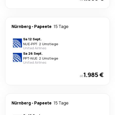
Nürnberg
-
Papeete
15 Tage
Sa 12 Sept.
NUE
-
PPT
·
2 Umstiege
United Airlines
Sa 26 Sept.
PPT
-
NUE
·
2 Umstiege
United Airlines
1.985 €
ab
Nürnberg
-
Papeete
15 Tage