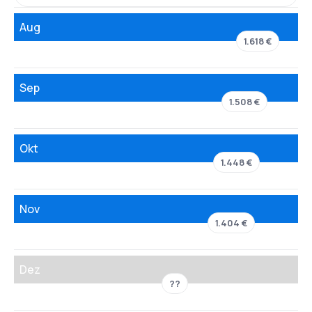
Aug
1.618 €
Sep
1.508 €
Okt
1.448 €
Nov
1.404 €
Dez
??