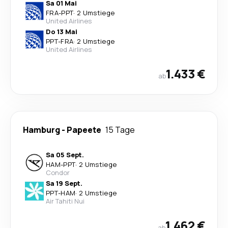
Sa 01 Mai
FRA
-
PPT
·
2 Umstiege
United Airlines
Do 13 Mai
PPT
-
FRA
·
2 Umstiege
United Airlines
1.433 €
ab
Hamburg
-
Papeete
15 Tage
Sa 05 Sept.
HAM
-
PPT
·
2 Umstiege
Condor
Sa 19 Sept.
PPT
-
HAM
·
2 Umstiege
Air Tahiti Nui
1.462 €
ab