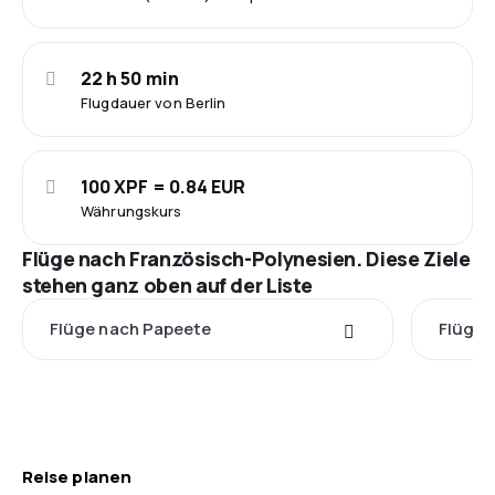
22 h 50 min
Flugdauer von Berlin
100 XPF = 0.84 EUR
Währungskurs
Flüge nach Französisch-Polynesien. Diese Ziele
stehen ganz oben auf der Liste
Flüge nach Papeete
Flüge 
Reise planen