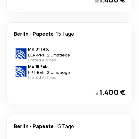
ab
Berlin
-
Papeete
15 Tage
Mo 01 Feb.
BER
-
PPT
·
2 Umstiege
United Airlines
Mo 15 Feb.
PPT
-
BER
·
2 Umstiege
United Airlines
1.400 €
ab
Berlin
-
Papeete
15 Tage