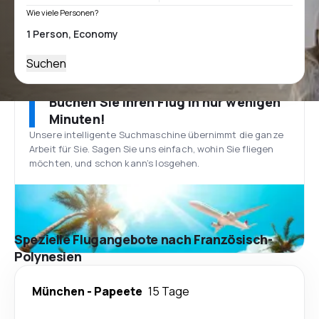
Wie viele Personen?
Suchen
Buchen Sie Ihren Flug in nur wenigen
Minuten!
Unsere intelligente Suchmaschine übernimmt die ganze
Arbeit für Sie. Sagen Sie uns einfach, wohin Sie fliegen
möchten, und schon kann’s losgehen.
Spezielle Flugangebote nach Französisch-
Polynesien
München
-
Papeete
15 Tage