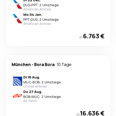
Di 22 Dez.
DUS
-
PPT
·
2 Umstiege
American Airlines
Mo 04 Jan.
PPT
-
DUS
·
2 Umstiege
American Airlines
6.763 €
ab
München
-
Bora Bora
10 Tage
Di 18 Aug.
MUC
-
BOB
·
2 Umstiege
United Airlines
Do 27 Aug.
BOB
-
MUC
·
2 Umstiege
Air Tahiti
16.636 €
ab