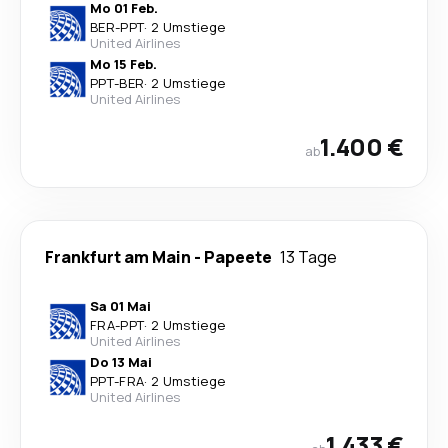
Mo 01 Feb.
BER
-
PPT
·
2 Umstiege
United Airlines
Mo 15 Feb.
PPT
-
BER
·
2 Umstiege
United Airlines
1.400 €
ab
Frankfurt am Main
-
Papeete
13 Tage
Sa 01 Mai
FRA
-
PPT
·
2 Umstiege
United Airlines
Do 13 Mai
PPT
-
FRA
·
2 Umstiege
United Airlines
1.433 €