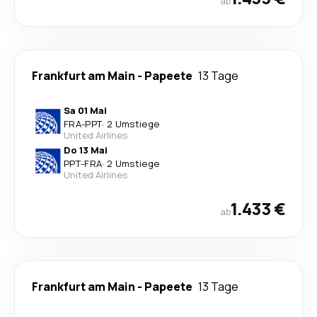
ab
Frankfurt am Main
-
Papeete
13 Tage
Sa 01 Mai
FRA
-
PPT
·
2 Umstiege
United Airlines
Do 13 Mai
PPT
-
FRA
·
2 Umstiege
United Airlines
1.433 €
ab
Frankfurt am Main
-
Papeete
13 Tage