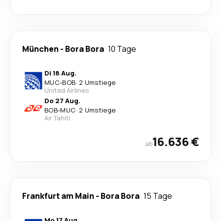
München
-
Bora Bora
10 Tage
Di 18 Aug.
MUC
-
BOB
·
2 Umstiege
United Airlines
Do 27 Aug.
BOB
-
MUC
·
2 Umstiege
Air Tahiti
16.636 €
ab
Frankfurt am Main
-
Bora Bora
15 Tage
Mo 17 Aug.