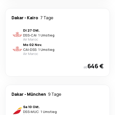
Dakar
-
Kairo
7 Tage
Di 27 Okt.
DSS
-
CAI
·
1 Umstieg
Air Maroc
Mo 02 Nov.
CAI
-
DSS
·
1 Umstieg
Air Maroc
646 €
ab
Dakar
-
München
9 Tage
Sa 10 Okt.
DSS
-
MUC
·
1 Umstieg