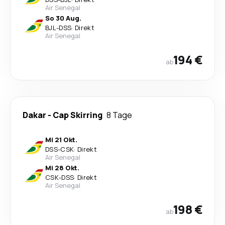
Air Senegal
So 30 Aug.
BJL
-
DSS
·
Direkt
Air Senegal
194 €
ab
Dakar
-
Cap Skirring
8 Tage
Mi 21 Okt.
DSS
-
CSK
·
Direkt
Air Senegal
Mi 28 Okt.
CSK
-
DSS
·
Direkt
Air Senegal
198 €
ab