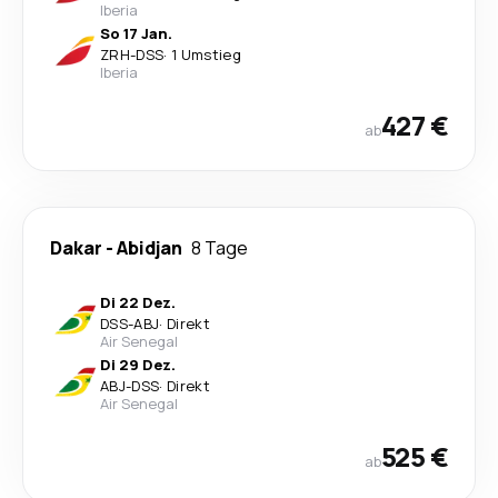
Iberia
So 17 Jan.
ZRH
-
DSS
·
1 Umstieg
Iberia
427 €
ab
Dakar
-
Abidjan
8 Tage
Di 22 Dez.
DSS
-
ABJ
·
Direkt
Air Senegal
Di 29 Dez.
ABJ
-
DSS
·
Direkt
Air Senegal
525 €
ab