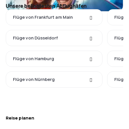
Unsere beliebtesten Abflughäfen
Flüge von Frankfurt am Main
Flüge 
Flüge von Düsseldorf
Flüge 
Flüge von Hamburg
Flüge 
Flüge von Nürnberg
Flüge 
Reise planen