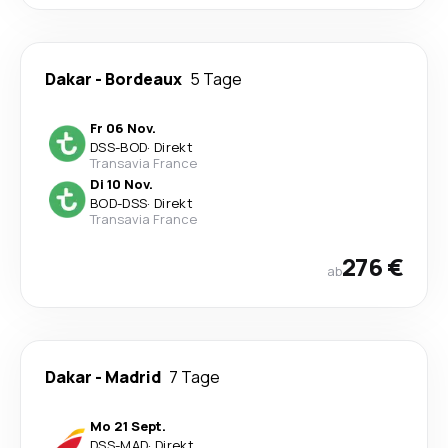
Dakar
-
Bordeaux
5 Tage
Fr 06 Nov.
DSS
-
BOD
·
Direkt
Transavia France
Di 10 Nov.
BOD
-
DSS
·
Direkt
Transavia France
276 €
ab
Dakar
-
Madrid
7 Tage
Mo 21 Sept.
DSS
-
MAD
·
Direkt