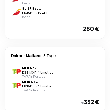
Iberia
So 27 Sept.
MAD
-
DSS
·
Direkt
Iberia
280 €
ab
Dakar
-
Mailand
8 Tage
Mi 11 Nov.
DSS
-
MXP
·
1 Umstieg
TAP Air Portugal
Mi 18 Nov.
MXP
-
DSS
·
1 Umstieg
TAP Air Portugal
332 €
ab