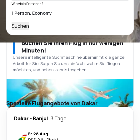
Wie viele Personen?
Suchen
Buchen Sie Ihren Flug in nur wenigen
Minuten!
Unsere intelligente Suchmaschine übernimmt die ganze
Arbeit für Sie. Sagen Sie uns einfach, wohin Sie fliegen
möchten, und schon kann’s losgehen.
Spezielle Flugangebote von Dakar
Dakar
-
Banjul
3 Tage
Fr 28 Aug.
DSS
-
BJL
·
Direkt