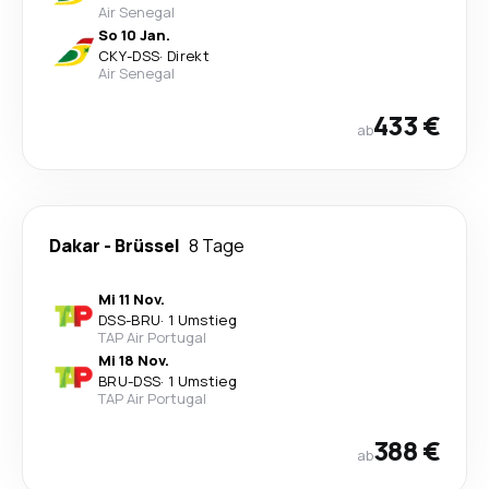
Air Senegal
So 10 Jan.
CKY
-
DSS
·
Direkt
Air Senegal
433 €
ab
Dakar
-
Brüssel
8 Tage
Mi 11 Nov.
DSS
-
BRU
·
1 Umstieg
TAP Air Portugal
Mi 18 Nov.
BRU
-
DSS
·
1 Umstieg
TAP Air Portugal
388 €
ab