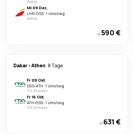
Iberia
Mi 09 Dez.
LHR
-
DSS
·
1 Umstieg
Iberia
590 €
ab
Dakar
-
Athen
8 Tage
Fr 09 Okt.
DSS
-
ATH
·
1 Umstieg
ITA Airways
Fr 16 Okt.
ATH
-
DSS
·
1 Umstieg
ITA Airways
631 €
ab