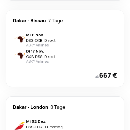
Dakar
-
Bissau
7 Tage
Mi 11 Nov.
DSS
-
OXB
·
Direkt
ASKY Airlines
Di 17 Nov.
OXB
-
DSS
·
Direkt
ASKY Airlines
667 €
ab
Dakar
-
London
8 Tage
Mi 02 Dez.
DSS
-
LHR
·
1 Umstieg