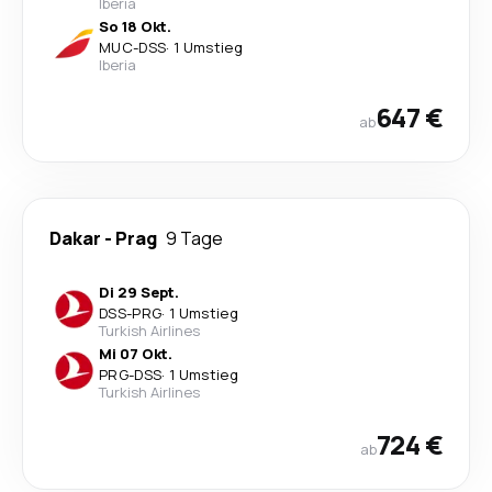
Iberia
So 18 Okt.
MUC
-
DSS
·
1 Umstieg
Iberia
647 €
ab
Dakar
-
Prag
9 Tage
Di 29 Sept.
DSS
-
PRG
·
1 Umstieg
Turkish Airlines
Mi 07 Okt.
PRG
-
DSS
·
1 Umstieg
Turkish Airlines
724 €
ab