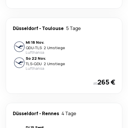
Düsseldorf
-
Toulouse
5 Tage
Mi 18 Nov.
QDU
-
TLS
·
2 Umstiege
Lufthansa
So 22 Nov.
TLS
-
QDU
·
2 Umstiege
Lufthansa
265 €
ab
Düsseldorf
-
Rennes
4 Tage
Di 15 Sept.