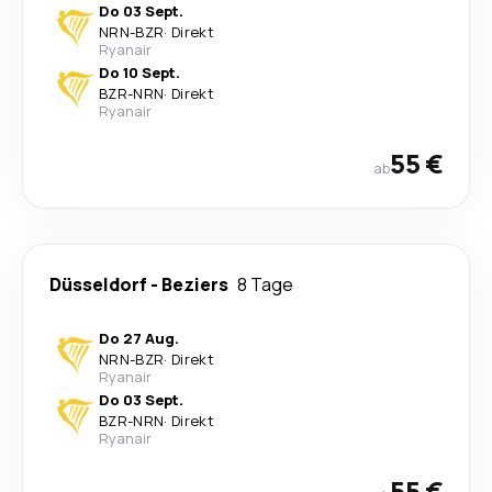
Do 03 Sept.
NRN
-
BZR
·
Direkt
Ryanair
Do 10 Sept.
BZR
-
NRN
·
Direkt
Ryanair
55 €
ab
Düsseldorf
-
Beziers
8 Tage
Do 27 Aug.
NRN
-
BZR
·
Direkt
Ryanair
Do 03 Sept.
BZR
-
NRN
·
Direkt
Ryanair
55 €