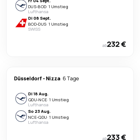
Fr 04 Sept.
DUS
-
BOD
·
1 Umstieg
Lufthansa
Di 08 Sept.
BOD
-
DUS
·
1 Umstieg
SWISS
232 €
ab
Düsseldorf
-
Nizza
6 Tage
Di 18 Aug.
QDU
-
NCE
·
1 Umstieg
Lufthansa
So 23 Aug.
NCE
-
QDU
·
1 Umstieg
Lufthansa
233 €
ab