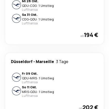
Mi 28 Okt.
QDU
-
CDG
·
1 Umstieg
Lufthansa
Sa 31 Okt.
CDG
-
QDU
·
1 Umstieg
Lufthansa
194 €
ab
Düsseldorf
-
Marseille
3 Tage
Fr 09 Okt.
QDU
-
MRS
·
1 Umstieg
Lufthansa
So 11 Okt.
MRS
-
QDU
·
1 Umstieg
Lufthansa
202 €
ab