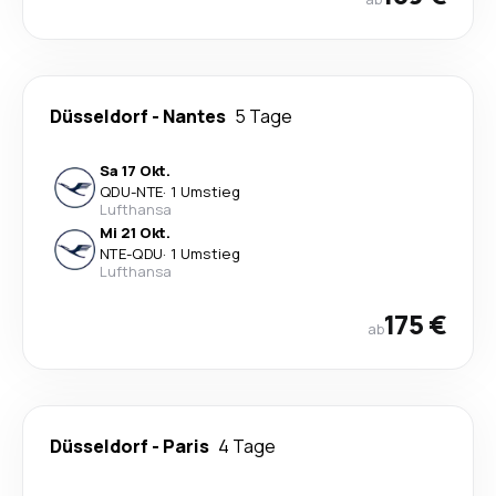
Düsseldorf
-
Nantes
5 Tage
Sa 17 Okt.
QDU
-
NTE
·
1 Umstieg
Lufthansa
Mi 21 Okt.
NTE
-
QDU
·
1 Umstieg
Lufthansa
175 €
ab
Düsseldorf
-
Paris
4 Tage