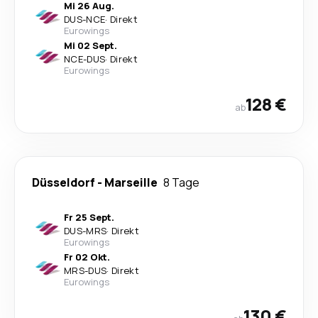
Mi 26 Aug.
DUS
-
NCE
·
Direkt
Eurowings
Mi 02 Sept.
NCE
-
DUS
·
Direkt
Eurowings
128 €
ab
Düsseldorf
-
Marseille
8 Tage
Fr 25 Sept.
DUS
-
MRS
·
Direkt
Eurowings
Fr 02 Okt.
MRS
-
DUS
·
Direkt
Eurowings
130 €