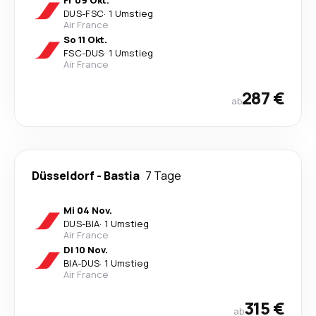
Fr 09 Okt.
DUS
-
FSC
·
1 Umstieg
Air France
So 11 Okt.
FSC
-
DUS
·
1 Umstieg
Air France
287 €
ab
Düsseldorf
-
Bastia
7 Tage
Mi 04 Nov.
DUS
-
BIA
·
1 Umstieg
Air France
Di 10 Nov.
BIA
-
DUS
·
1 Umstieg
Air France
315 €
ab