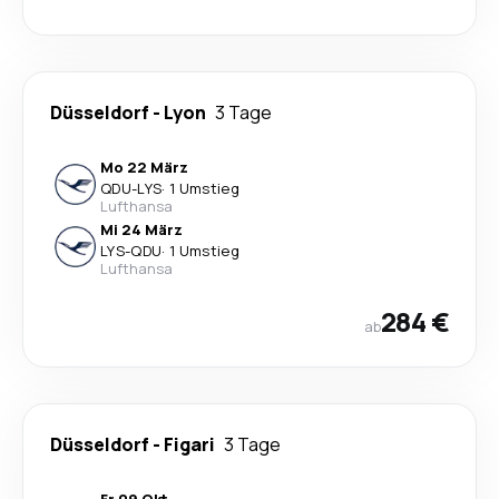
Düsseldorf
-
Lyon
3 Tage
Mo 22 März
QDU
-
LYS
·
1 Umstieg
Lufthansa
Mi 24 März
LYS
-
QDU
·
1 Umstieg
Lufthansa
284 €
ab
Düsseldorf
-
Figari
3 Tage