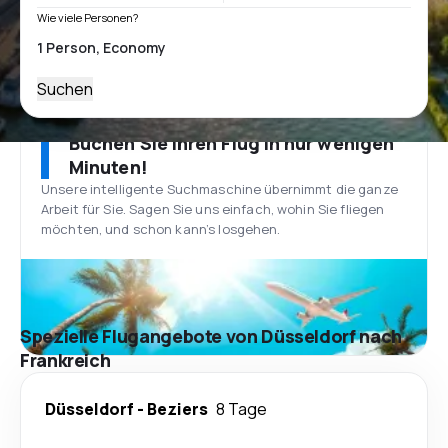
Wie viele Personen?
Suchen
Buchen Sie Ihren Flug in nur wenigen
Minuten!
Unsere intelligente Suchmaschine übernimmt die ganze
Arbeit für Sie. Sagen Sie uns einfach, wohin Sie fliegen
möchten, und schon kann’s losgehen.
Spezielle Flugangebote von Düsseldorf nach
Frankreich
Düsseldorf
-
Beziers
8 Tage