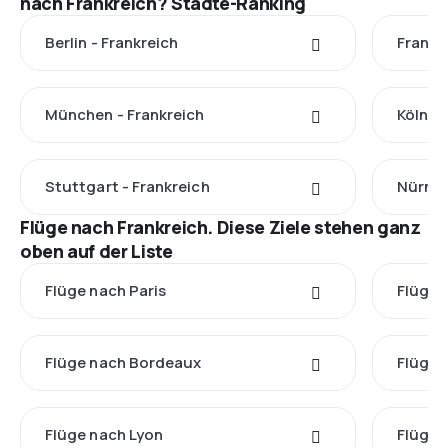
nach Frankreich? Städte-Ranking
Berlin - Frankreich
Frankf
München - Frankreich
Köln - 
Stuttgart - Frankreich
Nürnbe
Flüge nach Frankreich. Diese Ziele stehen ganz
oben auf der Liste
Flüge nach Paris
Flüge 
Flüge nach Bordeaux
Flüge 
Flüge nach Lyon
Flüge 