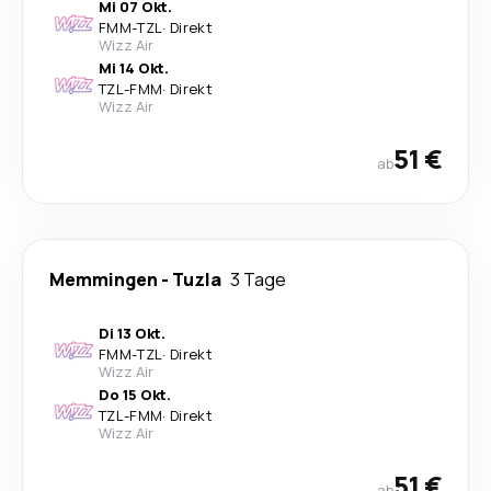
Mi 07 Okt.
FMM
-
TZL
·
Direkt
Wizz Air
Mi 14 Okt.
TZL
-
FMM
·
Direkt
Wizz Air
51 €
ab
Memmingen
-
Tuzla
3 Tage
Di 13 Okt.
FMM
-
TZL
·
Direkt
Wizz Air
Do 15 Okt.
TZL
-
FMM
·
Direkt
Wizz Air
51 €
ab