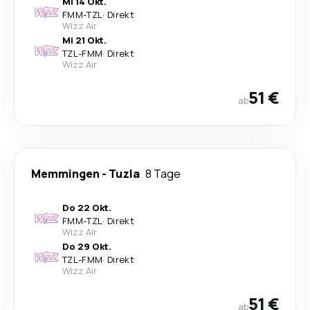
Mi 14 Okt.
FMM
-
TZL
·
Direkt
Wizz Air
Mi 21 Okt.
TZL
-
FMM
·
Direkt
Wizz Air
51 €
ab
Memmingen
-
Tuzla
8 Tage
Do 22 Okt.
FMM
-
TZL
·
Direkt
Wizz Air
Do 29 Okt.
TZL
-
FMM
·
Direkt
Wizz Air
51 €
ab