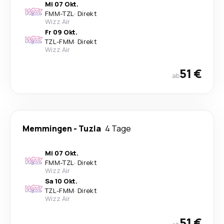
Mi 07 Okt.
FMM
-
TZL
·
Direkt
Wizz Air
Fr 09 Okt.
TZL
-
FMM
·
Direkt
Wizz Air
51 €
ab
Memmingen
-
Tuzla
4 Tage
Mi 07 Okt.
FMM
-
TZL
·
Direkt
Wizz Air
Sa 10 Okt.
TZL
-
FMM
·
Direkt
Wizz Air
51 €