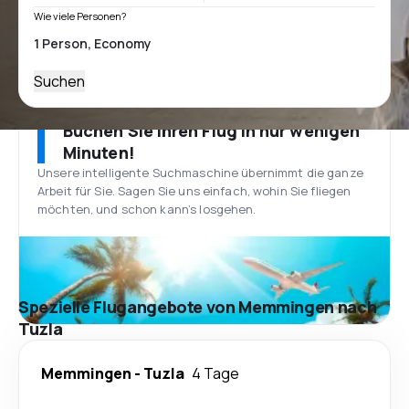
Wie viele Personen?
Suchen
Buchen Sie Ihren Flug in nur wenigen
Minuten!
Unsere intelligente Suchmaschine übernimmt die ganze
Arbeit für Sie. Sagen Sie uns einfach, wohin Sie fliegen
möchten, und schon kann’s losgehen.
Spezielle Flugangebote von Memmingen nach
Tuzla
Memmingen
-
Tuzla
4 Tage