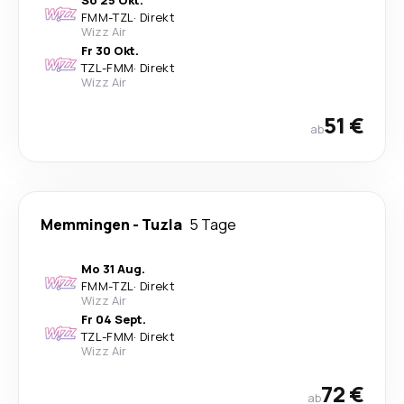
So 25 Okt.
FMM
-
TZL
·
Direkt
Wizz Air
Fr 30 Okt.
TZL
-
FMM
·
Direkt
Wizz Air
51 €
ab
Memmingen
-
Tuzla
5 Tage
Mo 31 Aug.
FMM
-
TZL
·
Direkt
Wizz Air
Fr 04 Sept.
TZL
-
FMM
·
Direkt
Wizz Air
72 €
ab