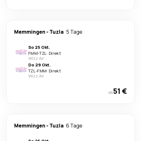
Memmingen
-
Tuzla
5 Tage
So 25 Okt.
FMM
-
TZL
·
Direkt
Wizz Air
Do 29 Okt.
TZL
-
FMM
·
Direkt
Wizz Air
51 €
ab
Memmingen
-
Tuzla
6 Tage