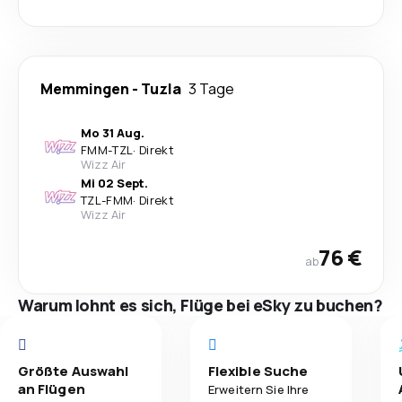
Memmingen
-
Tuzla
3 Tage
Mo 31 Aug.
FMM
-
TZL
·
Direkt
Wizz Air
Mi 02 Sept.
TZL
-
FMM
·
Direkt
Wizz Air
76 €
ab
Warum lohnt es sich, Flüge bei eSky zu buchen?
Größte Auswahl
Flexible Suche
an Flügen
Erweitern Sie Ihre