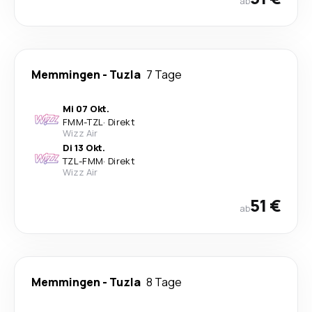
ab
Memmingen
-
Tuzla
7 Tage
Mi 07 Okt.
FMM
-
TZL
·
Direkt
Wizz Air
Di 13 Okt.
TZL
-
FMM
·
Direkt
Wizz Air
51 €
ab
Memmingen
-
Tuzla
8 Tage