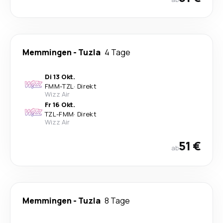
Memmingen
-
Tuzla
4 Tage
Di 13 Okt.
FMM
-
TZL
·
Direkt
Wizz Air
Fr 16 Okt.
TZL
-
FMM
·
Direkt
Wizz Air
51 €
ab
Memmingen
-
Tuzla
8 Tage