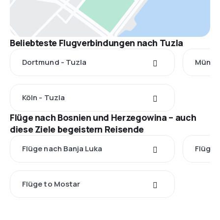
Beliebteste Flugverbindungen nach Tuzla
Dortmund - Tuzla
Münche
Köln - Tuzla
Flüge nach Bosnien und Herzegowina – auch
diese Ziele begeistern Reisende
Flüge nach Banja Luka
Flüge 
Flüge to Mostar