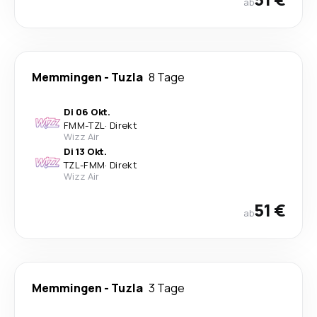
ab
Memmingen
-
Tuzla
8 Tage
Di 06 Okt.
FMM
-
TZL
·
Direkt
Wizz Air
Di 13 Okt.
TZL
-
FMM
·
Direkt
Wizz Air
51 €
ab
Memmingen
-
Tuzla
3 Tage