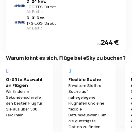
Di 24 Nov.
LGG
-
TFS
·
Direkt
Air Baltic
Di 01 Dez.
TFS
-
LGG
·
Direkt
Air Baltic
244 €
ab
Warum lohnt es sich, Flüge bei eSky zu buchen?
Größte Auswahl
Flexible Suche
an Flügen
Erweitern Sie Ihre
Wir finden in
Suche auf
Sekundenschnelle
nahegelegene
den besten Flug für
Flughäfen und eine
Sie aus über 500
flexible
Fluglinien.
Datumsauswahl, um
die günstigste
Option zu finden.