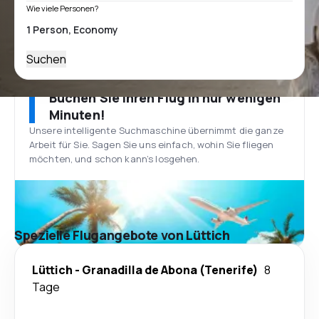
Wie viele Personen?
Suchen
Buchen Sie Ihren Flug in nur wenigen
Minuten!
Unsere intelligente Suchmaschine übernimmt die ganze
Arbeit für Sie. Sagen Sie uns einfach, wohin Sie fliegen
möchten, und schon kann’s losgehen.
Spezielle Flugangebote von Lüttich
Lüttich
-
Granadilla de Abona (Tenerife)
8
Tage