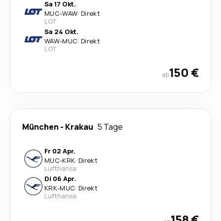
Sa 17 Okt.
MUC
-
WAW
·
Direkt
LOT
Sa 24 Okt.
WAW
-
MUC
·
Direkt
LOT
150 €
ab
München
-
Krakau
5 Tage
Fr 02 Apr.
MUC
-
KRK
·
Direkt
Lufthansa
Di 06 Apr.
KRK
-
MUC
·
Direkt
Lufthansa
158 €