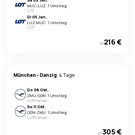
Sa 02 Jan.
MUC
-
LUZ
·
1 Umstieg
LOT
Di 05 Jan.
LUZ
-
MUC
·
1 Umstieg
LOT
216 €
ab
München
-
Danzig
4 Tage
Do 08 Okt.
ZMU
-
GDN
·
1 Umstieg
Lufthansa
So 11 Okt.
GDN
-
ZMU
·
1 Umstieg
Lufthansa
305 €
ab