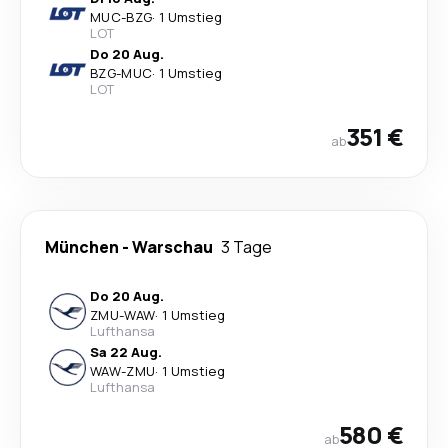
MUC
-
BZG
·
1 Umstieg
LOT
Do 20 Aug.
BZG
-
MUC
·
1 Umstieg
LOT
351 €
ab
München
-
Warschau
3 Tage
Do 20 Aug.
ZMU
-
WAW
·
1 Umstieg
Lufthansa
Sa 22 Aug.
WAW
-
ZMU
·
1 Umstieg
Lufthansa
580 €
ab