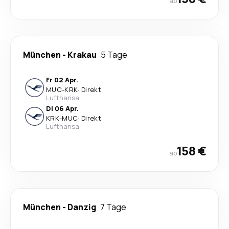
ab
München
-
Krakau
5 Tage
Fr 02 Apr.
MUC
-
KRK
·
Direkt
Lufthansa
Di 06 Apr.
KRK
-
MUC
·
Direkt
Lufthansa
158 €
ab
München
-
Danzig
7 Tage