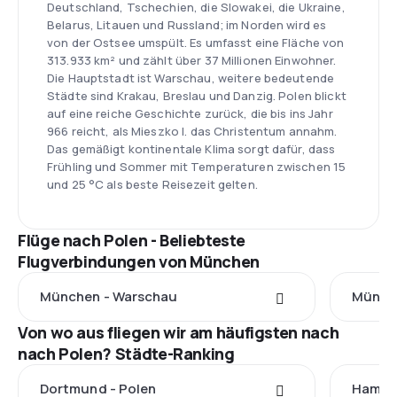
Deutschland, Tschechien, die Slowakei, die Ukraine,
Belarus, Litauen und Russland; im Norden wird es
von der Ostsee umspült. Es umfasst eine Fläche von
313.933 km² und zählt über 37 Millionen Einwohner.
Die Hauptstadt ist Warschau, weitere bedeutende
Städte sind Krakau, Breslau und Danzig. Polen blickt
auf eine reiche Geschichte zurück, die bis ins Jahr
966 reicht, als Mieszko I. das Christentum annahm.
Das gemäßigt kontinentale Klima sorgt dafür, dass
Frühling und Sommer mit Temperaturen zwischen 15
und 25 °C als beste Reisezeit gelten.
Flüge nach Polen - Beliebteste
Flugverbindungen von München
München - Warschau
Münche
Von wo aus fliegen wir am häufigsten nach
nach Polen? Städte-Ranking
Dortmund - Polen
Hambur