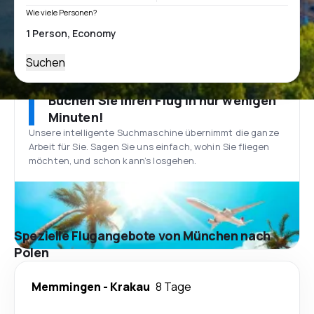
Wie viele Personen?
Suchen
Buchen Sie Ihren Flug in nur wenigen
Minuten!
Unsere intelligente Suchmaschine übernimmt die ganze
Arbeit für Sie. Sagen Sie uns einfach, wohin Sie fliegen
möchten, und schon kann’s losgehen.
Spezielle Flugangebote von München nach
Polen
Memmingen
-
Krakau
8 Tage