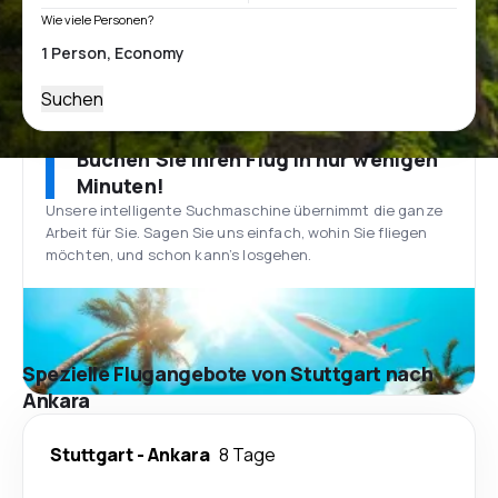
Wie viele Personen?
Suchen
Buchen Sie Ihren Flug in nur wenigen
Minuten!
Unsere intelligente Suchmaschine übernimmt die ganze
Arbeit für Sie. Sagen Sie uns einfach, wohin Sie fliegen
möchten, und schon kann’s losgehen.
Spezielle Flugangebote von Stuttgart nach
Ankara
Stuttgart
-
Ankara
8 Tage