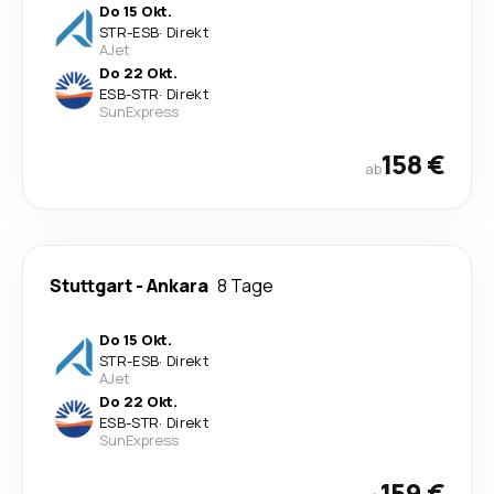
Do 15 Okt.
STR
-
ESB
·
Direkt
AJet
Do 22 Okt.
ESB
-
STR
·
Direkt
SunExpress
158 €
ab
Stuttgart
-
Ankara
8 Tage
Do 15 Okt.
STR
-
ESB
·
Direkt
AJet
Do 22 Okt.
ESB
-
STR
·
Direkt
SunExpress
159 €