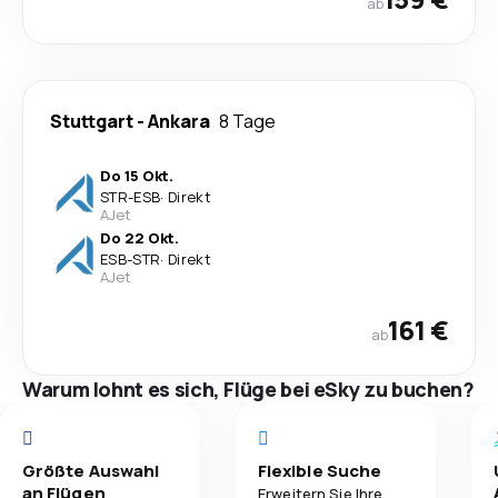
ab
Stuttgart
-
Ankara
8 Tage
Do 15 Okt.
STR
-
ESB
·
Direkt
AJet
Do 22 Okt.
ESB
-
STR
·
Direkt
AJet
161 €
ab
Warum lohnt es sich, Flüge bei eSky zu buchen?
Größte Auswahl
Flexible Suche
an Flügen
Erweitern Sie Ihre