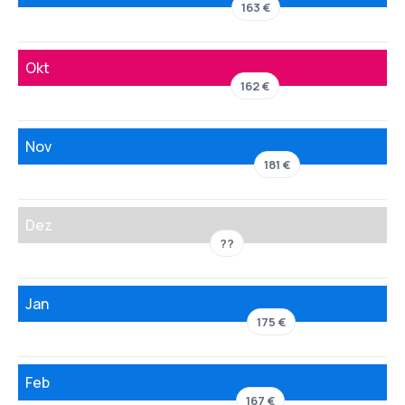
163 €
Okt
162 €
Nov
181 €
Dez
??
Jan
175 €
Feb
167 €