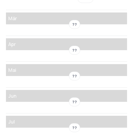
Mär
??
Apr
??
Mai
??
Jun
??
Jul
??