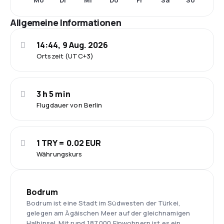
Mo
Di
Mi
Do
Fr
Sa
So
Allgemeine Informationen
14:44, 9 Aug. 2026
Ortszeit (UTC+3)
3 h 5 min
Flugdauer von Berlin
1 TRY = 0.02 EUR
Währungskurs
Bodrum
Bodrum ist eine Stadt im Südwesten der Türkei,
gelegen am Ägäischen Meer auf der gleichnamigen
Halbinsel. Mit rund 187.000 Einwohnern ist es ein