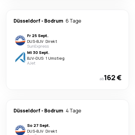
Düsseldorf
-
Bodrum
6 Tage
Fr 25 Sept.
DUS
-
BJV
·
Direkt
SunExpress
Mi 30 Sept.
BJV
-
DUS
·
1 Umstieg
AJet
162 €
ab
Düsseldorf
-
Bodrum
4 Tage
So 27 Sept.
DUS
-
BJV
·
Direkt