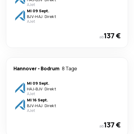
AJet
Mi 09 Sept.
BJV
-
HAJ
·
Direkt
AJet
137 €
ab
Hannover
-
Bodrum
8 Tage
Mi 09 Sept.
HAJ
-
BJV
·
Direkt
AJet
Mi 16 Sept.
BJV
-
HAJ
·
Direkt
AJet
137 €
ab