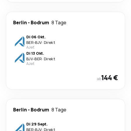
Berlin
-
Bodrum
8 Tage
Di 06 Okt.
BER
-
BJV
·
Direkt
AJet
Di 13 Okt.
BJV
-
BER
·
Direkt
AJet
144 €
ab
Berlin
-
Bodrum
8 Tage
Di 29 Sept.
BER
-
BJV
·
Direkt