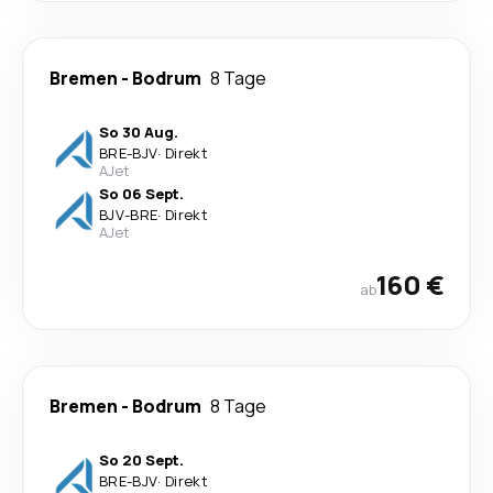
Bremen
-
Bodrum
8 Tage
So 30 Aug.
BRE
-
BJV
·
Direkt
AJet
So 06 Sept.
BJV
-
BRE
·
Direkt
AJet
160 €
ab
Bremen
-
Bodrum
8 Tage
So 20 Sept.
BRE
-
BJV
·
Direkt