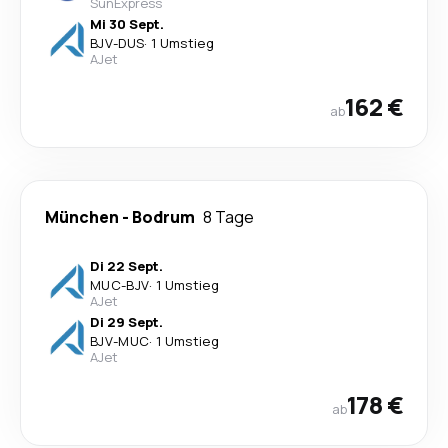
SunExpress
Mi 30 Sept.
BJV
-
DUS
·
1 Umstieg
AJet
162 €
ab
München
-
Bodrum
8 Tage
Di 22 Sept.
MUC
-
BJV
·
1 Umstieg
AJet
Di 29 Sept.
BJV
-
MUC
·
1 Umstieg
AJet
178 €
ab