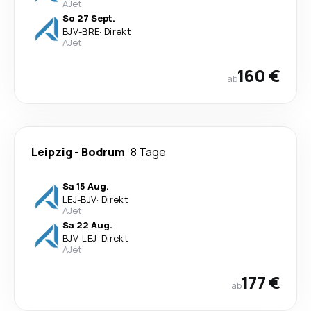
AJet
So 27 Sept.
BJV
-
BRE
·
Direkt
AJet
160 €
ab
Leipzig
-
Bodrum
8 Tage
Sa 15 Aug.
LEJ
-
BJV
·
Direkt
AJet
Sa 22 Aug.
BJV
-
LEJ
·
Direkt
AJet
177 €
ab