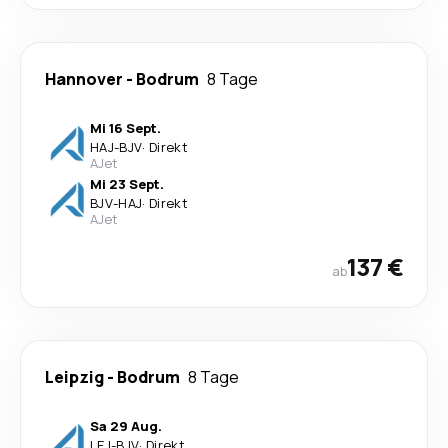
Hannover
-
Bodrum
8 Tage
Mi 16 Sept.
HAJ
-
BJV
·
Direkt
AJet
Mi 23 Sept.
BJV
-
HAJ
·
Direkt
AJet
137 €
ab
Leipzig
-
Bodrum
8 Tage
Sa 29 Aug.
LEJ
-
BJV
·
Direkt