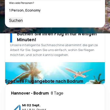
Wie viele Personen?
Suchen
Buchen Sie Ihren Flug in nur wenigen
Minuten!
Unsere intelligente Suchmaschine übernimmt die ganze
Arbeit für Sie. Sagen Sie uns einfach, wohin Sie fliegen
möchten, und schon kann’s losgehen.
Spezielle Flugangebote nach Bodrum
Hannover
-
Bodrum
8 Tage
Mi 02 Sept.
HAJ
-
BJV
·
Direkt