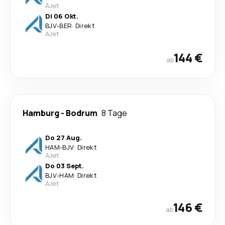
AJet
Di 06 Okt.
BJV
-
BER
·
Direkt
AJet
144 €
ab
Hamburg
-
Bodrum
8 Tage
Do 27 Aug.
HAM
-
BJV
·
Direkt
AJet
Do 03 Sept.
BJV
-
HAM
·
Direkt
AJet
146 €
ab