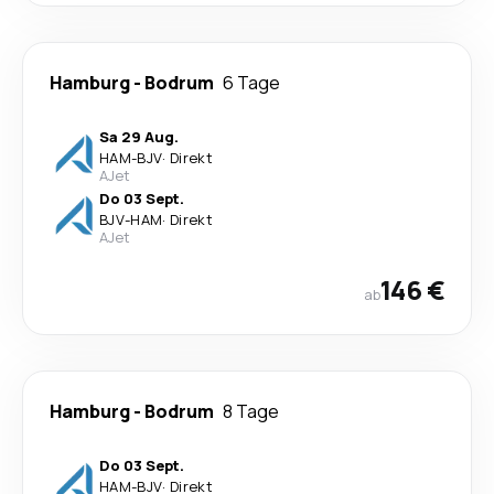
Hamburg
-
Bodrum
6 Tage
Sa 29 Aug.
HAM
-
BJV
·
Direkt
AJet
Do 03 Sept.
BJV
-
HAM
·
Direkt
AJet
146 €
ab
Hamburg
-
Bodrum
8 Tage
Do 03 Sept.
HAM
-
BJV
·
Direkt