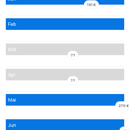
191 €
Feb
Mär
??
Apr
??
Mai
270 €
Jun