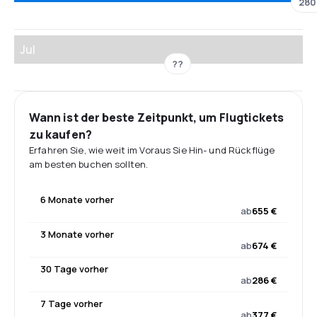
280
Jul
??
Wann ist der beste Zeitpunkt, um Flugtickets
zu kaufen?
Erfahren Sie, wie weit im Voraus Sie Hin- und Rückflüge
am besten buchen sollten.
6 Monate vorher
ab
655 €
3 Monate vorher
ab
674 €
30 Tage vorher
ab
286 €
7 Tage vorher
ab
377 €