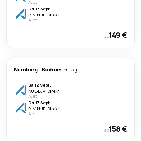
AJet
Do 17 Sept.
BJV
-
NUE
·
Direkt
AJet
149 €
ab
Nürnberg
-
Bodrum
6 Tage
Sa 12 Sept.
NUE
-
BJV
·
Direkt
AJet
Do 17 Sept.
BJV
-
NUE
·
Direkt
AJet
158 €
ab