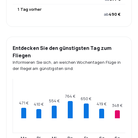
1 Tag vorher
ab
490 €
Entdecken Sie den günstigsten Tag zum
Fliegen
Informieren Sie sich, an welchen Wochentagen Flüge in
der Regel am günstigsten sind.
764 €
650 €
554 €
471 €
419 €
410 €
348 €