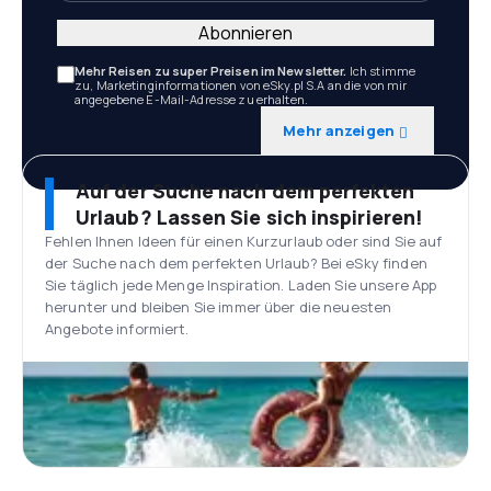
Abonnieren
Mehr Reisen zu super Preisen im Newsletter.
Ich stimme
zu, Marketinginformationen von eSky.pl S.A an die von mir
angegebene E-Mail-Adresse zu erhalten.
Mehr anzeigen
Auf der Suche nach dem perfekten
Urlaub? Lassen Sie sich inspirieren!
Fehlen Ihnen Ideen für einen Kurzurlaub oder sind Sie auf
der Suche nach dem perfekten Urlaub? Bei eSky finden
Sie täglich jede Menge Inspiration. Laden Sie unsere App
herunter und bleiben Sie immer über die neuesten
Angebote informiert.