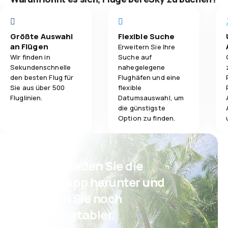
Reisekomfort
5,0
Ticketpreise
Gepäckbeför
Größte Auswahl
Flexible Suche
1,0
Reisekomfort
an Flügen
Erweitern Sie Ihre
Wir finden in
Suche auf
Verpflegung
Sekundenschnelle
nahegelegene
5,0
Gepäckbeförderung
den besten Flug für
Flughäfen und eine
Sie aus über 500
flexible
1,0
Verpflegung
Fluglinien.
Datumsauswahl, um
die günstigste
Option zu finden.
Psst! Laden Sie die
eSky App herunter und
reisen Sie noch
komfortabler.