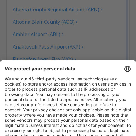
Alpena County Regional Airport (APN)
Altoona Blair County (AOO)
Ambler Airport (ABL)
Anaktuvuk Pass Airport (AKP)
Flughafen Angel Fire (AXX)
Angoon Seaplane Base (AGN)
Aniak Airport (ANI)
Durango
Ann Arbor Municipal Airport (ARB)
McKinleyville Arcata Eureka (ACV)
Flughafen Arctic Village (ARC)