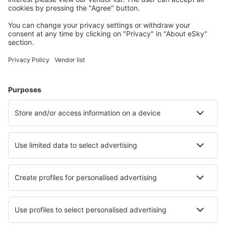
Fletcher Asheville (AVL)
Atka Airport (AKB)
Atlantic City Bader Field (ACY)
Atmautluak Airport (ATT)
Lewiston Auburn (LEW)
Augusta Regional Airport (AGS)
Augusta State Airport (AUG)
Green Bay Austin Straubel (GRB)
Austin Bergstrom (AUS)
Quincy Baldwin Field (UIN)
Baltimore Thurgood Marshall (BWI)