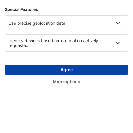
Bettles Airport (BTT)
Birch Creek (KBC)
Birmingham Shuttlesworth (BHM)
Flint Bishop (FNT)
Bismarck Municipal Airport (BIS)
Lexington Blue Grass (LEX)
Steamboat Springs Bob Adams (SBS)
Kiana (AK) Bob Baker (IAN)
Burbank Bob Hope (BUR)
Harrison Boone County (HRO)