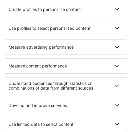
Bangor Intl Airport (BGR)
Paducah Barkley Regional (PAH)
Barnstable Municipal Airport (HYA)
Barter Island Apt. (BTI)
Baton Rouge Ryan Field (BTR)
Beaver (WBQ)
Beckley Raleigh County Memorial (BKW)
Bellingham Intl Airport (BLI)
Bemidji Regional Airport (BJI)
Butte Bert Mooney (BTM)
Bethel Airport (BET)