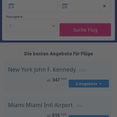
Passagiere
1
Suche Flug
Die besten Angebote für Flüge
New York John F. Kennedy
USA
347
EUR
AB
5 Angebote
von
Frankfurt am Main, Frankfurt Intl
Miami Miami Intl Airport
Airport
(FRA)
USA
436
AB
EUR
515
EUR
AB