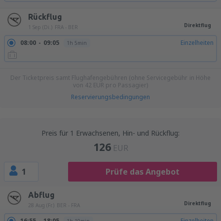
Rückflug
Direktflug
1 Sep (Di.)
FRA - BER
08:00
09:05
Einzelheiten
1h 5min
Der Ticketpreis samt Flughafengebühren (ohne Servicegebühr in Höhe
von
42
EUR
pro Passagier)
Reservierungsbedingungen
Preis für 1 Erwachsenen, Hin- und Rückflug:
126
EUR
1
Prüfe das Angebot
Abflug
Direktflug
28 Aug (Fr.)
BER - FRA
16:55
18:05
Einzelheiten