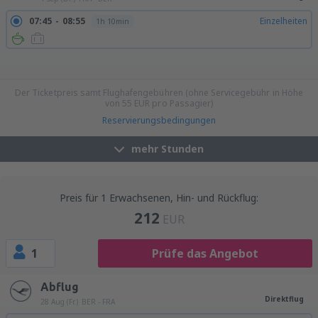
07:45
08:55
Einzelheiten
1h 10min
15:45
16:55
Einzelheiten
1h 10min
16:45
17:55
Einzelheiten
1h 10min
17:45
18:55
Einzelheiten
1h 10min
19:45
20:55
Einzelheiten
1h 10min
21:45
22:55
Einzelheiten
1h 10min
Der Ticketpreis samt Flughafengebühren (ohne Servicegebühr in Höhe
von
55
EUR
pro Passagier)
Reservierungsbedingungen
mehr Stunden
Preis für 1 Erwachsenen, Hin- und Rückflug:
212
EUR
1
Prüfe das Angebot
Abflug
Direktflug
28 Aug (Fr.)
BER - FRA