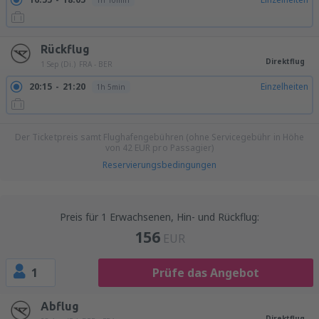
1h 10min
Rückflug
Direktflug
1 Sep (Di.)
FRA - BER
20:15
21:20
Einzelheiten
1h 5min
Der Ticketpreis samt Flughafengebühren (ohne Servicegebühr in Höhe
von
42
EUR
pro Passagier)
Reservierungsbedingungen
Preis für 1 Erwachsenen, Hin- und Rückflug:
156
EUR
1
Prüfe das Angebot
Abflug
Direktflug