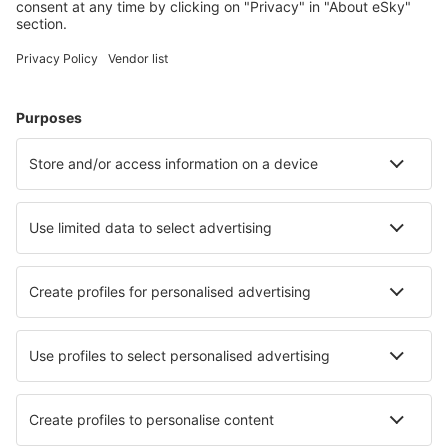
Kurzurlaub
Urlaub
Unterkunft
Flug+Hotel
Hotels
Transfers
Sehenswürdigkeiten
Sportveranstaltungen
Mehr Infos
Mobile app
Fluggesellschaften
Ryanair
WizzAir
Lufthansa