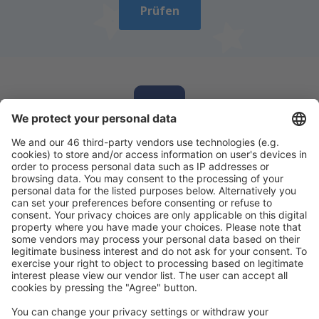
Prüfen
Laden Sie unsere App herunter
und planen
Sie Ihre Reisen
Reise planen
Flüge