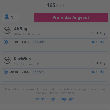
165
EUR
1
Prüfe das Angebot
Abflug
Direktflug
28 Aug (Fr.)
BER - FRA
11:50
13:10
Einzelheiten
1h 20min
Rückflug
Direktflug
1 Sep (Di.)
FRA - BER
20:15
21:20
Einzelheiten
1h 5min
Der Ticketpreis samt Flughafengebühren (ohne Servicegebühr in Höhe
von
48
EUR
pro Passagier)
Reservierungsbedingungen