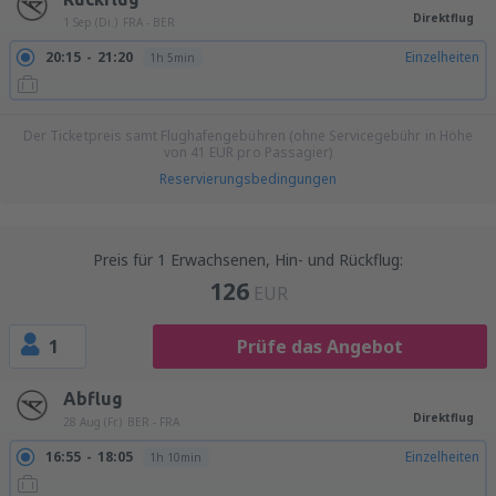
Direktflug
1 Sep (Di.)
FRA - BER
20:15
21:20
Einzelheiten
1h 5min
Der Ticketpreis samt Flughafengebühren (ohne Servicegebühr in Höhe
von
41
EUR
pro Passagier)
Reservierungsbedingungen
Preis für 1 Erwachsenen, Hin- und Rückflug:
126
EUR
1
Prüfe das Angebot
Abflug
Direktflug
28 Aug (Fr.)
BER - FRA
16:55
18:05
Einzelheiten
1h 10min