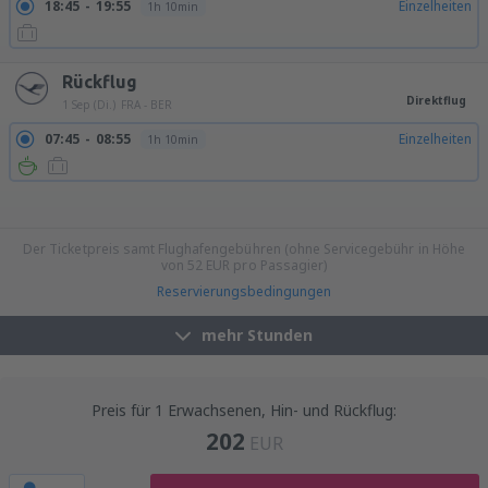
18:45
19:55
Einzelheiten
1h 10min
Rückflug
Direktflug
1 Sep (Di.)
FRA - BER
07:45
08:55
Einzelheiten
1h 10min
15:45
16:55
Einzelheiten
1h 10min
16:45
17:55
Einzelheiten
1h 10min
17:45
18:55
Einzelheiten
1h 10min
19:45
20:55
Einzelheiten
1h 10min
21:45
22:55
Einzelheiten
1h 10min
Der Ticketpreis samt Flughafengebühren (ohne Servicegebühr in Höhe
von
52
EUR
pro Passagier)
Reservierungsbedingungen
mehr Stunden
Preis für 1 Erwachsenen, Hin- und Rückflug:
202
EUR