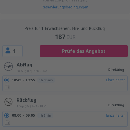
von
48
EUR
pro Passagier)
Reservierungsbedingungen
Preis für 1 Erwachsenen, Hin- und Rückflug:
187
EUR
1
Prüfe das Angebot
Abflug
Direktflug
28 Aug (Fr.)
BER - FRA
18:45
19:55
Einzelheiten
1h 10min
Rückflug
Direktflug
1 Sep (Di.)
FRA - BER
08:00
09:05
Einzelheiten
1h 5min