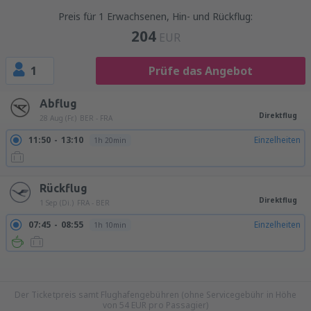
Preis für 1 Erwachsenen, Hin- und Rückflug:
204
EUR
1
Prüfe das Angebot
Abflug
Direktflug
28 Aug (Fr.)
BER - FRA
11:50
13:10
Einzelheiten
1h 20min
Rückflug
Direktflug
1 Sep (Di.)
FRA - BER
07:45
08:55
Einzelheiten
1h 10min
15:45
16:55
Einzelheiten
1h 10min
16:45
17:55
Einzelheiten
1h 10min
17:45
18:55
Einzelheiten
1h 10min
19:45
20:55
Einzelheiten
1h 10min
21:45
22:55
Einzelheiten
1h 10min
Der Ticketpreis samt Flughafengebühren (ohne Servicegebühr in Höhe
von
54
EUR
pro Passagier)