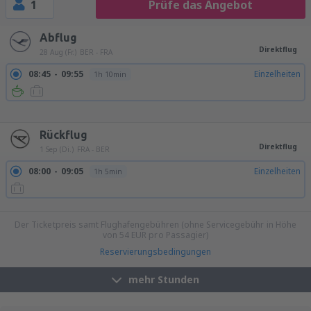
1
Prüfe das Angebot
Abflug
Direktflug
28 Aug (Fr.)
BER - FRA
08:45
09:55
Einzelheiten
1h 10min
09:45
10:55
Einzelheiten
1h 10min
11:45
12:55
Einzelheiten
1h 10min
19:45
20:55
Einzelheiten
1h 10min
Rückflug
Direktflug
1 Sep (Di.)
FRA - BER
08:00
09:05
Einzelheiten
1h 5min
20:15
21:20
Einzelheiten
1h 5min
Der Ticketpreis samt Flughafengebühren (ohne Servicegebühr in Höhe
von
54
EUR
pro Passagier)
Reservierungsbedingungen
mehr Stunden