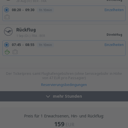
28 Aug (Fr.)
BER - FRA
08:20
09:30
Einzelheiten
1h 10min
Rückflug
Direktflug
1 Sep (Di.)
FRA - BER
07:45
08:55
Einzelheiten
1h 10min
15:45
16:55
Einzelheiten
1h 10min
16:45
17:55
Einzelheiten
1h 10min
17:45
18:55
Einzelheiten
1h 10min
19:45
20:55
Einzelheiten
1h 10min
21:45
22:55
Einzelheiten
1h 10min
Der Ticketpreis samt Flughafengebühren (ohne Servicegebühr in Höhe
von
47
EUR
pro Passagier)
Reservierungsbedingungen
mehr Stunden
Preis für 1 Erwachsenen, Hin- und Rückflug:
159
EUR