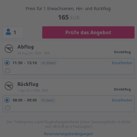
Preis für 1 Erwachsenen, Hin- und Rückflug:
165
EUR
1
Prüfe das Angebot
Abflug
Direktflug
28 Aug (Fr.)
BER - FRA
11:50
13:10
Einzelheiten
1h 20min
Rückflug
Direktflug
1 Sep (Di.)
FRA - BER
08:00
09:05
Einzelheiten
1h 5min
Der Ticketpreis samt Flughafengebühren (ohne Servicegebühr in Höhe
von
48
EUR
pro Passagier)
Reservierungsbedingungen