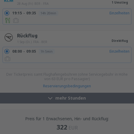
1 Umstieg
28 Aug (Fr.)
BER - FRA
19:15
09:35
Einzelheiten
14h 20min
19:15
13:35
Einzelheiten
18h 20min
Rückflug
Direktflug
1 Sep (Di.)
FRA - BER
08:00
09:05
Einzelheiten
1h 5min
20:15
21:20
Einzelheiten
1h 5min
Der Ticketpreis samt Flughafengebühren (ohne Servicegebühr in Höhe
von
63
EUR
pro Passagier)
Reservierungsbedingungen
mehr Stunden
Preis für 1 Erwachsenen, Hin- und Rückflug:
322
EUR