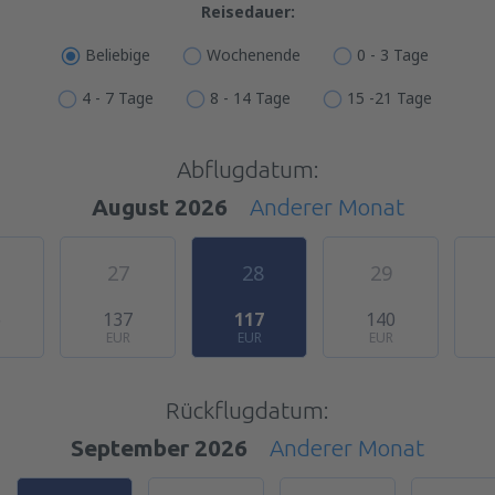
Reisedauer:
Beliebige
Wochenende
0 - 3 Tage
4 - 7 Tage
8 - 14 Tage
15 -21 Tage
Abflugdatum:
August 2026
Anderer Monat
27
28
29
6
137
117
140
EUR
EUR
EUR
Rückflugdatum:
September 2026
Anderer Monat