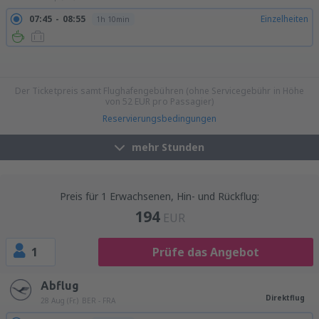
07:45
08:55
Einzelheiten
1h 10min
15:45
16:55
Einzelheiten
1h 10min
16:45
17:55
Einzelheiten
1h 10min
17:45
18:55
Einzelheiten
1h 10min
19:45
20:55
Einzelheiten
1h 10min
21:45
22:55
Einzelheiten
1h 10min
Der Ticketpreis samt Flughafengebühren (ohne Servicegebühr in Höhe
von
52
EUR
pro Passagier)
Reservierungsbedingungen
mehr Stunden
Preis für 1 Erwachsenen, Hin- und Rückflug:
194
EUR
1
Prüfe das Angebot
Abflug
Direktflug
28 Aug (Fr.)
BER - FRA