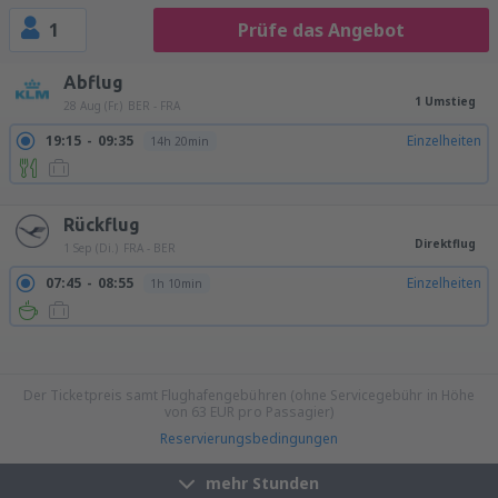
1
Prüfe das Angebot
Abflug
1 Umstieg
28 Aug (Fr.)
BER - FRA
19:15
09:35
Einzelheiten
14h 20min
19:15
13:35
Einzelheiten
18h 20min
Rückflug
Direktflug
1 Sep (Di.)
FRA - BER
07:45
08:55
Einzelheiten
1h 10min
15:45
16:55
Einzelheiten
1h 10min
16:45
17:55
Einzelheiten
1h 10min
17:45
18:55
Einzelheiten
1h 10min
19:45
20:55
Einzelheiten
1h 10min
21:45
22:55
Einzelheiten
1h 10min
Der Ticketpreis samt Flughafengebühren (ohne Servicegebühr in Höhe
von
63
EUR
pro Passagier)
Reservierungsbedingungen
mehr Stunden