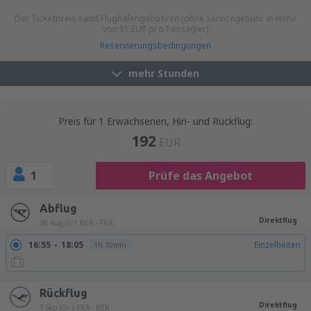
20:15
21:20
Einzelheiten
1h 5min
Der Ticketpreis samt Flughafengebühren (ohne Servicegebühr in Höhe
von
51
EUR
pro Passagier)
Reservierungsbedingungen
mehr Stunden
Preis für 1 Erwachsenen, Hin- und Rückflug:
192
EUR
1
Prüfe das Angebot
Abflug
Direktflug
28 Aug (Fr.)
BER - FRA
16:55
18:05
Einzelheiten
1h 10min
Rückflug
Direktflug
1 Sep (Di.)
FRA - BER