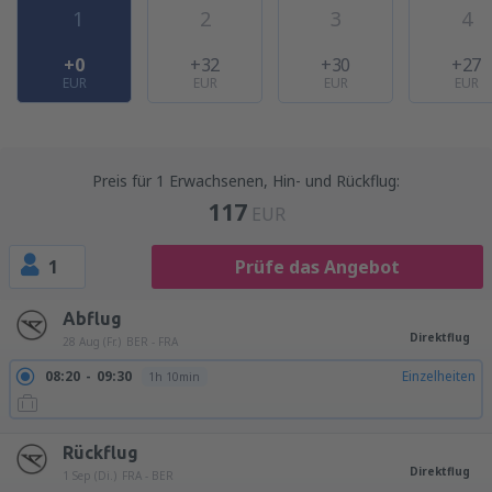
1
2
3
4
+0
+32
+30
+27
EUR
EUR
EUR
EUR
Preis für 1 Erwachsenen, Hin- und Rückflug:
117
EUR
1
Prüfe das Angebot
Abflug
Direktflug
28 Aug (Fr.)
BER - FRA
08:20
09:30
Einzelheiten
1h 10min
Rückflug
Direktflug
1 Sep (Di.)
FRA - BER