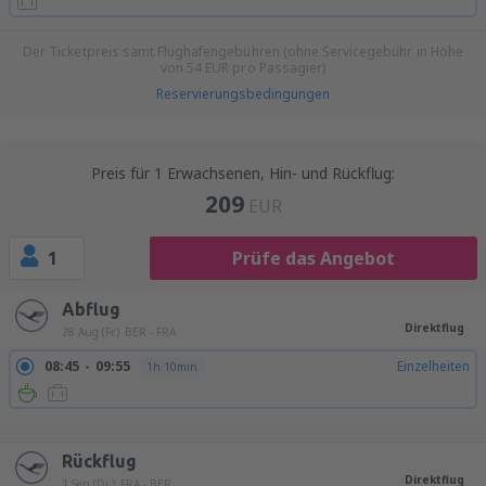
Der Ticketpreis samt Flughafengebühren (ohne Servicegebühr in Höhe
von
54
EUR
pro Passagier)
Reservierungsbedingungen
Preis für 1 Erwachsenen, Hin- und Rückflug:
209
EUR
1
Prüfe das Angebot
Abflug
Direktflug
28 Aug (Fr.)
BER - FRA
08:45
09:55
Einzelheiten
1h 10min
09:45
10:55
Einzelheiten
1h 10min
11:45
12:55
Einzelheiten
1h 10min
19:45
20:55
Einzelheiten
1h 10min
Rückflug
Direktflug
1 Sep (Di.)
FRA - BER