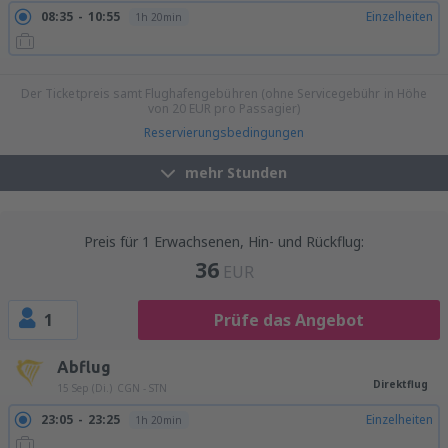
08:35
10:55
Einzelheiten
1h 20min
17:10
19:30
Einzelheiten
1h 20min
Der Ticketpreis samt Flughafengebühren (ohne Servicegebühr in Höhe
von
20
EUR
pro Passagier)
Reservierungsbedingungen
mehr Stunden
Preis für 1 Erwachsenen, Hin- und Rückflug:
36
EUR
1
Prüfe das Angebot
Abflug
Direktflug
15 Sep (Di.)
CGN - STN
23:05
23:25
Einzelheiten
1h 20min