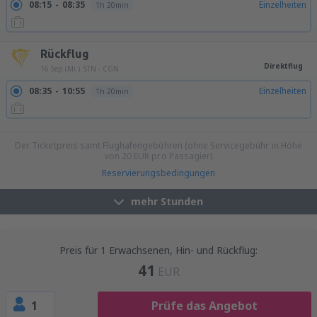
08:15
08:35
Einzelheiten
1h 20min
Rückflug
Direktflug
16 Sep (Mi.)
STN - CGN
08:35
10:55
Einzelheiten
1h 20min
17:10
19:30
Einzelheiten
1h 20min
Der Ticketpreis samt Flughafengebühren (ohne Servicegebühr in Höhe
von
20
EUR
pro Passagier)
Reservierungsbedingungen
mehr Stunden
Preis für 1 Erwachsenen, Hin- und Rückflug:
41
EUR
1
Prüfe das Angebot