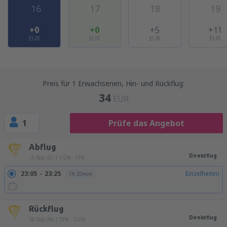
16
17
18
19
+0
+0
+5
+11
EUR
EUR
EUR
EUR
Preis für 1 Erwachsenen, Hin- und Rückflug:
34
EUR
1
Prüfe das Angebot
Abflug
Direktflug
15 Sep (Di.)
CGN - STN
23:05
23:25
Einzelheiten
1h 20min
Rückflug
Direktflug
16 Sep (Mi.)
STN - CGN