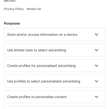
Kurzurlaub
Urlaub
Unterkunft
Flug+Hotel
Hotels
Transfers
Sehenswürdigkeiten
Sportveranstaltungen
Mehr Infos
Mobile app
Fluggesellschaften
Ryanair
WizzAir
Lufthansa
Eurowings