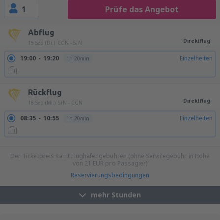
1
Prüfe das Angebot
Abflug
Direktflug
15 Sep (Di.)
CGN - STN
19:00
19:20
Einzelheiten
1h 20min
Rückflug
Direktflug
16 Sep (Mi.)
STN - CGN
08:35
10:55
Einzelheiten
1h 20min
17:10
19:30
Einzelheiten
1h 20min
Der Ticketpreis samt Flughafengebühren (ohne Servicegebühr in Höhe
von
21
EUR
pro Passagier)
Reservierungsbedingungen
mehr Stunden