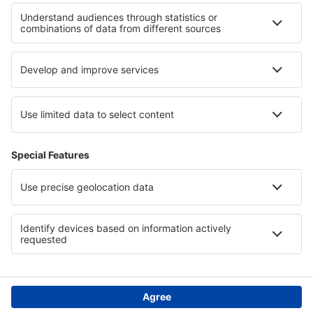
Hilfe und Kontakt
Privatsphäre
Länder
Internationale Webseiten
eSky.eu
eSky.com
eDestinos.com