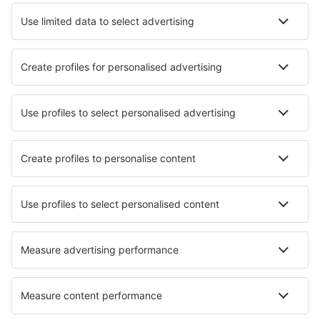
Sportveranstaltungen
Mehr Infos
Mobile app
Fluggesellschaften
Ryanair
WizzAir
Lufthansa
Eurowings
Turkish Airlines
Über eSky
Impressum
AGB
Meine Reservierung
Datenschutz