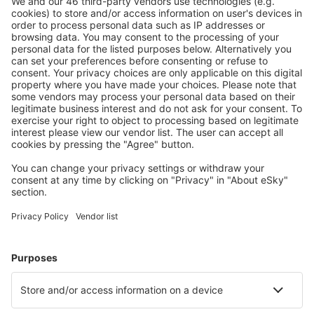
Laden Sie unsere App herunter
und planen
Sie Ihre Reisen
Reise planen
Flüge
Kurzurlaub
Urlaub
Unterkunft
Flug+Hotel
Hotels
Transfers
Sehenswürdigkeiten