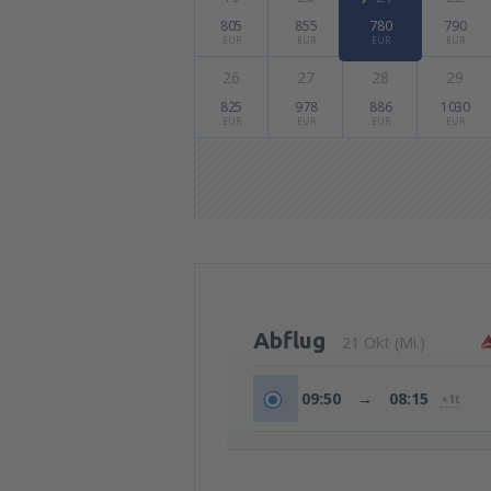
805
855
780
790
EUR
EUR
EUR
EUR
26
27
28
29
825
978
886
1030
EUR
EUR
EUR
EUR
Abflug
21 Okt (Mi.)
09:50
→
08:15
+1t