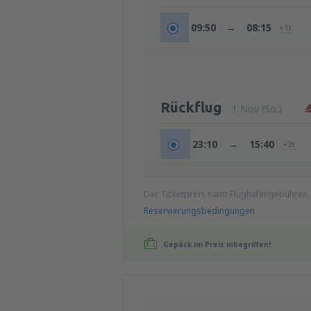
09:50
→
08:15
+1t
Rückflug
1 Nov (So.)
23:10
→
15:40
+2t
Der Ticketpreis samt Flughafengebühren
Reservierungsbedingungen
Gepäck im Preis inbegriffen!