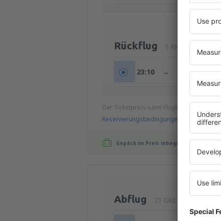
Rückflug
1 Nov (So.)
23:10
→
17:05
+2t
Der Ticketpreis samt Flughafengebühren
Reservierungsbedingungen
Gepäck im Preis inbegriffen!
Abflug
21 Okt (Mi.)