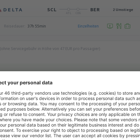
SCL
BER
2 Umstiege
ATL
CDG
Reisedauer:
37h 55min
Einzelheiten
 (ohne Servicegebühr in Höhe von
47
EUR
pro Passagier)
i
BER
SCL
2 Umstiege
JFK
ATL
Reisedauer:
27h 25min
Einzelheiten