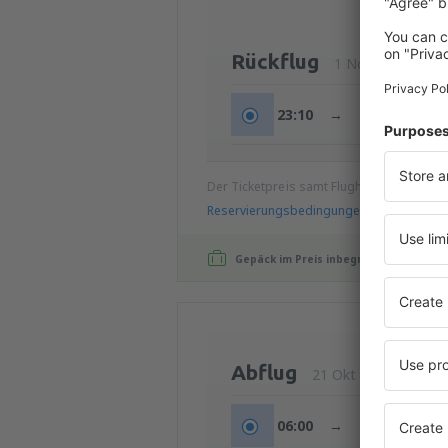
Rückflug
1 Nov (So.)
23:10
→
19:00
+2t
Der Ticketpreis samt Flughafengebühren
Reservierungsbedingungen
Gepäck im Preis inbegriffen!
Abflug
21 Okt (Mi.)
06:00
→
08:15
+1t