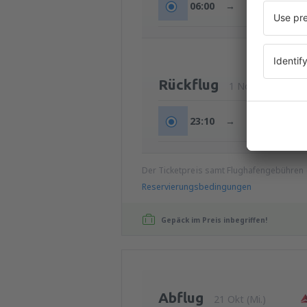
06:00
→
08:15
+1t
Rückflug
1 Nov (So.)
23:10
→
19:00
+2t
Der Ticketpreis samt Flughafengebühren
Reservierungsbedingungen
Gepäck im Preis inbegriffen!
Abflug
21 Okt (Mi.)