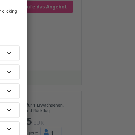
Prüfe das Angebot
Preis für 1 Erwachsenen,
Hin- und Rückflug:
805
EUR
1
Passagiere: