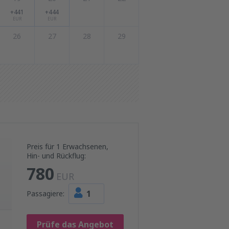
+441
+444
EUR
EUR
26
27
28
29
Preis für 1 Erwachsenen,
Hin- und Rückflug:
780
EUR
1
Passagiere:
Prüfe das Angebot