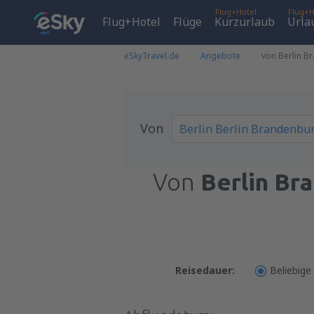
Flug+Hotel
Flug+H
Flug+Hotel
Flüge
Kurzurlaub
Urla
eSkyTravel.de
Angebote
von Berlin B
Von
Von
Berlin Br
Reisedauer:
Beliebige