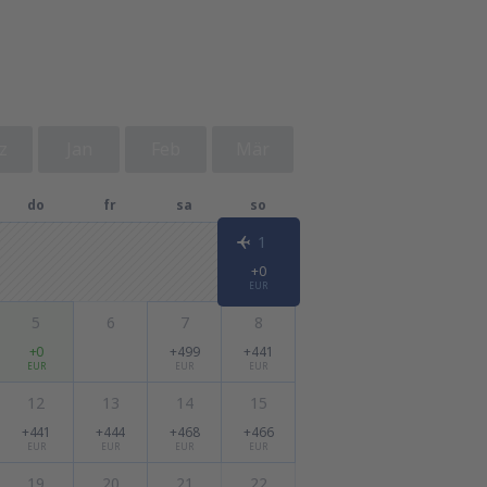
z
Jan
Feb
Mär
do
fr
sa
so
1
+0
EUR
5
6
7
8
+0
+499
+441
EUR
EUR
EUR
12
13
14
15
+441
+444
+468
+466
EUR
EUR
EUR
EUR
19
20
21
22