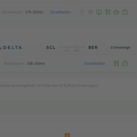
Reisedauer:
27h 25min
Einzelheiten
SCL
BER
2 Umstiege
ATL
AMS
Reisedauer:
36h 30min
Einzelheiten
 (ohne Servicegebühr in Höhe von
47
EUR
pro Passagier)
i