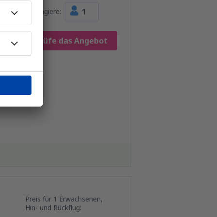
1
Passagiere:
Prüfe das Angebot
Preis für 1 Erwachsenen,
Hin- und Rückflug: