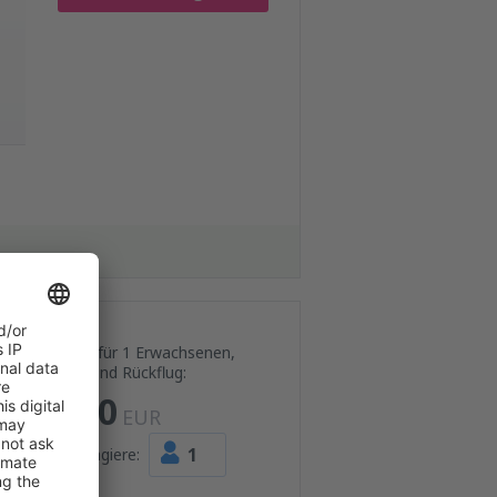
Preis für 1 Erwachsenen,
Hin- und Rückflug:
780
EUR
1
Passagiere: