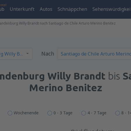
otel
ub
Unterkunft
Autos
Schnäppchen
Sehenswürdigkei
randenburg Willy Brandt nach Santiago de Chile Arturo Merino Benitez
Nach
andenburg Willy Brandt
bis
S
Merino Benitez
Wochenende
0 - 3 Tage
4 - 7 Tage
8 - 