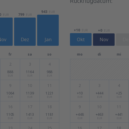
Rückflugdatum:
943
EUR
0
799
EUR
EUR
+10
+0
EUR
EUR
Nov
Dez
Jan
Okt
Nov
De
fr
sa
so
mo
di
mi
2
3
4
888
1164
988
EUR
EUR
EUR
9
10
11
2
3
4
1064
1139
1221
+10
+444
+25
EUR
EUR
EUR
EUR
EUR
EUR
16
17
18
9
10
11
1105
1413
1181
+448
+463
+441
EUR
EUR
EUR
EUR
EUR
EUR
23
24
25
16
17
18