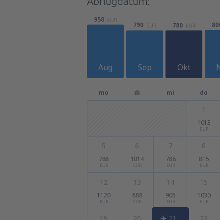
Abflugdatum:
958
EUR
80
790
780
EUR
EUR
Aug
Sep
Okt
mo
di
mi
do
1
1013
EUR
5
6
7
8
788
1014
788
815
EUR
EUR
EUR
EUR
12
13
14
15
1120
888
905
1030
EUR
EUR
EUR
EUR
19
20
21
22