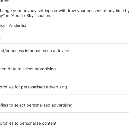
SCL
BER
2 Umstiege
ATL
CDG
Reisedauer:
39h 50min
Einzelheiten
 (ohne Servicegebühr in Höhe von
47
EUR
pro Passagier)
BER
SCL
2 Umstiege
AMS
ATL
Reisedauer:
31h 15min
Einzelheiten