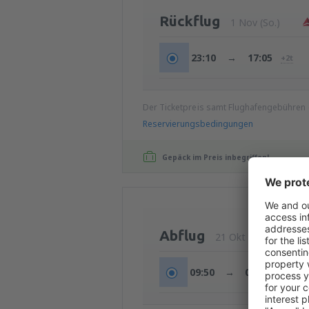
Rückflug
1 Nov (So.)
23:10
→
17:05
+2t
Der Ticketpreis samt Flughafengebühren
Reservierungsbedingungen
Gepäck im Preis inbegriffen!
Abflug
21 Okt (Mi.)
09:50
→
08:15
+1t