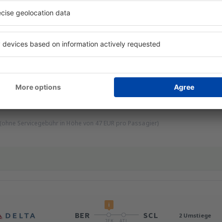
Reisedauer:
31h 15min
Einzelheiten
SCL
BER
2 Umstiege
ATL
CDG
Reisedauer:
39h 50min
Einzelheiten
 (ohne Servicegebühr in Höhe von
47
EUR
pro Passagier)
i
BER
SCL
2 Umstiege
JFK
ATL