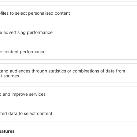
SCL
BER
2 Umstiege
ATL
CDG
Reisedauer:
37h 55min
Einzelheiten
 (ohne Servicegebühr in Höhe von
47
EUR
pro Passagier)
BER
SCL
2 Umstiege
AMS
ATL