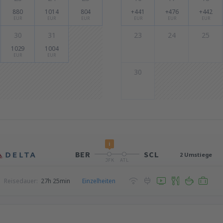
880
1014
804
+441
+476
+442
EUR
EUR
EUR
EUR
EUR
EUR
30
31
23
24
25
1029
1004
EUR
EUR
30
i
BER
SCL
2 Umstiege
JFK
ATL
Reisedauer:
27h 25min
Einzelheiten