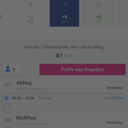
9
11
13
3
+2
+0
+0
EUR
EUR
EUR
Preis für 1 Erwachsenen, Hin- und Rückflug:
61
EUR
1
Prüfe das Angebot
Abflug
Direktflug
28 Okt (Mi.)
FMM - CTA
20:20
22:30
Einzelheiten
2h 10min
Rückflug
Direktflug
11 Nov (Mi.)
CTA - FMM