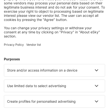
Reise planen
Flüge
Kurzurlaub
Urlaub
Unterkunft
Flug+Hotel
Hotels
Transfers
Sehenswürdigkeiten
Sportveranstaltungen
Mehr Infos
Mobile app