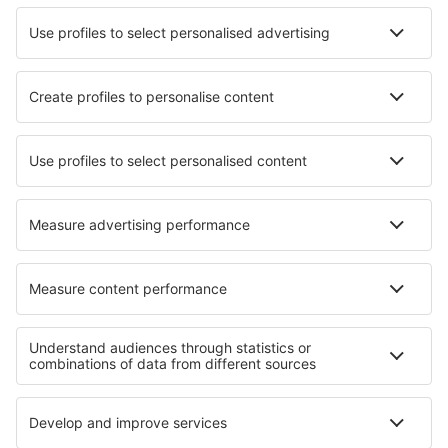
Fluggesellschaften
Ryanair
WizzAir
Lufthansa
Eurowings
Turkish Airlines
Über eSky
Impressum
AGB
Meine Reservierung
Datenschutz
Hilfe und Kontakt
Privatsphäre