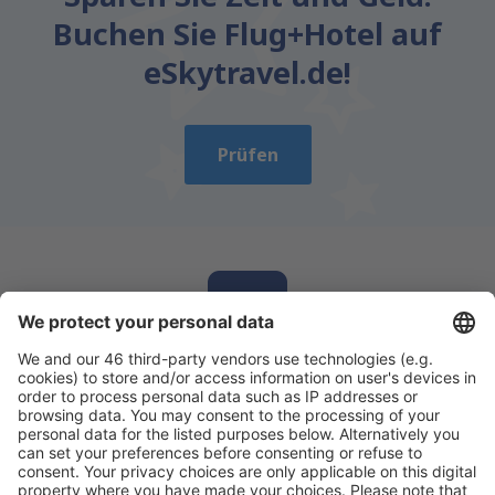
Buchen Sie Flug+Hotel auf
eSkytravel.de!
Prüfen
Laden Sie unsere App herunter
und planen
Sie Ihre Reisen