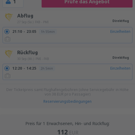
1
Prüfe das Angebot
Abflug
Direktflug
27 Sep (So.)
FKB - PMI
21:10
23:05
Einzelheiten
1h 55min
Rückflug
Direktflug
30 Sep (Mi.)
PMI - FKB
12:20
14:25
Einzelheiten
2h 5min
Der Ticketpreis samt Flughafengebühren (ohne Servicegebühr in Höhe
von
38
EUR
pro Passagier)
Reservierungsbedingungen
Preis für 1 Erwachsenen, Hin- und Rückflug:
112
EUR