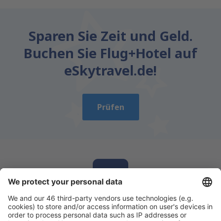
Sparen Sie Zeit und Geld.
Buchen Sie Flug+Hotel auf
eSkytravel.de!
Prüfen
Laden Sie unsere App herunter
und planen