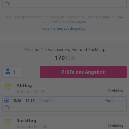
Der Ticketpreis samt Flughafengebühren (ohne Servicegebühr in Höhe
von
46
EUR
pro Passagier)
Reservierungsbedingungen
Preis für 1 Erwachsenen, Hin- und Rückflug:
170
EUR
1
Prüfe das Angebot
Abflug
Direktflug
27 Sep (So.)
FKB - PMI
15:20
17:15
Einzelheiten
1h 55min
Rückflug
Direktflug
30 Sep (Mi.)
PMI - FKB