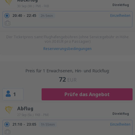
Direktflug
30 Sep (Mi.)
PMI - FKB
20:40
22:45
Einzelheiten
2h 5min
Der Ticketpreis samt Flughafengebühren (ohne Servicegebühr in Höhe
von
30
EUR
pro Passagier)
Reservierungsbedingungen
Preis für 1 Erwachsenen, Hin- und Rückflug:
72
EUR
1
Prüfe das Angebot
Abflug
Direktflug
27 Sep (So.)
FKB - PMI
21:10
23:05
Einzelheiten
1h 55min