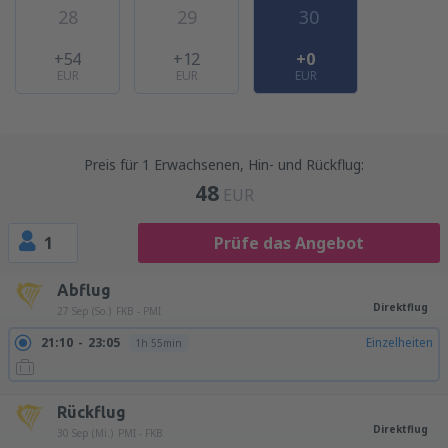
28
29
30
+54
+12
+0
EUR
EUR
EUR
Preis für 1 Erwachsenen, Hin- und Rückflug:
48
EUR
1
Prüfe das Angebot
Abflug
Direktflug
27 Sep (So.)
FKB - PMI
21:10
23:05
Einzelheiten
1h 55min
Rückflug
Direktflug
30 Sep (Mi.)
PMI - FKB