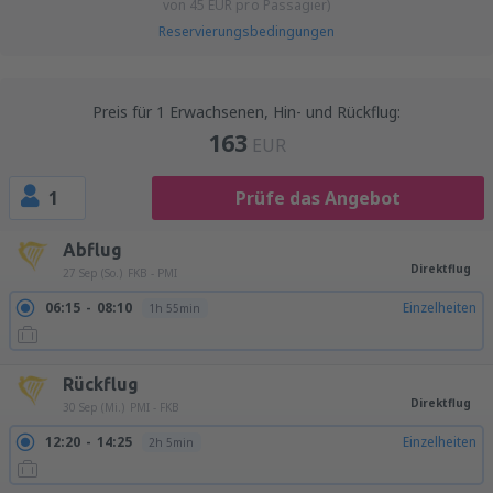
von
45
EUR
pro Passagier)
Reservierungsbedingungen
Preis für 1 Erwachsenen, Hin- und Rückflug:
163
EUR
1
Prüfe das Angebot
Abflug
Direktflug
27 Sep (So.)
FKB - PMI
06:15
08:10
Einzelheiten
1h 55min
Rückflug
Direktflug
30 Sep (Mi.)
PMI - FKB
12:20
14:25
Einzelheiten
2h 5min