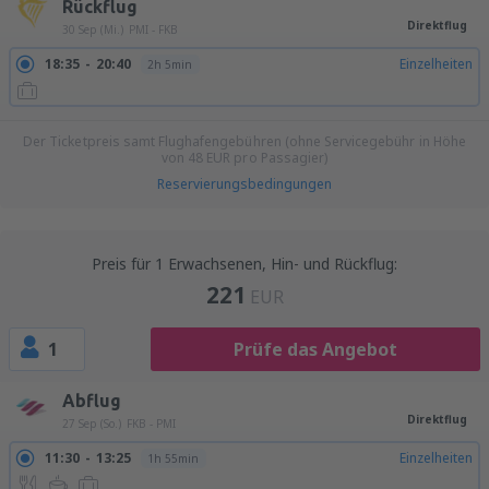
Rückflug
Direktflug
30 Sep (Mi.)
PMI - FKB
18:35
20:40
Einzelheiten
2h 5min
Der Ticketpreis samt Flughafengebühren (ohne Servicegebühr in Höhe
von
48
EUR
pro Passagier)
Reservierungsbedingungen
Preis für 1 Erwachsenen, Hin- und Rückflug:
221
EUR
1
Prüfe das Angebot
Abflug
Direktflug
27 Sep (So.)
FKB - PMI
11:30
13:25
Einzelheiten
1h 55min