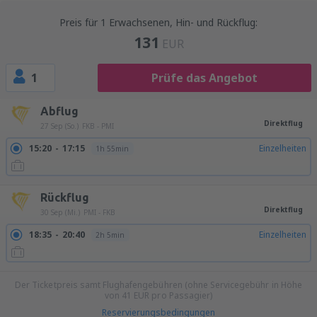
Preis für 1 Erwachsenen, Hin- und Rückflug:
131
EUR
1
Prüfe das Angebot
Abflug
Direktflug
27 Sep (So.)
FKB - PMI
15:20
17:15
Einzelheiten
1h 55min
Rückflug
Direktflug
30 Sep (Mi.)
PMI - FKB
18:35
20:40
Einzelheiten
2h 5min
Der Ticketpreis samt Flughafengebühren (ohne Servicegebühr in Höhe
von
41
EUR
pro Passagier)
Reservierungsbedingungen