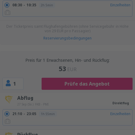
08:30
10:35
Einzelheiten
2h 5min
Der Ticketpreis samt Flughafengebühren (ohne Servicegebühr in Höhe
von
29
EUR
pro Passagier)
Reservierungsbedingungen
Preis für 1 Erwachsenen, Hin- und Rückflug:
53
EUR
1
Prüfe das Angebot
Abflug
Direktflug
27 Sep (So.)
FKB - PMI
21:10
23:05
Einzelheiten
1h 55min
Rückflug