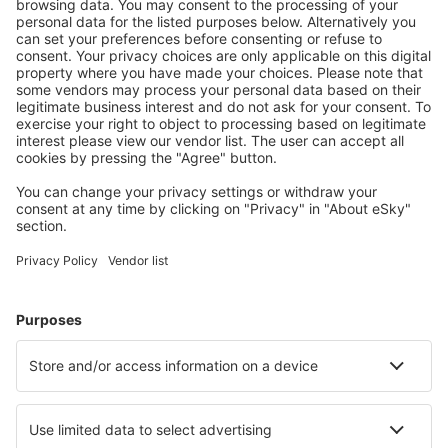
Sie Ihre Reisen
Reise planen
Flüge
Kurzurlaub
Urlaub
Unterkunft
Flug+Hotel
Hotels
Transfers
Sehenswürdigkeiten
Sportveranstaltungen