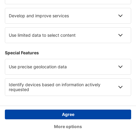
Länder
Internationale Webseiten
eSky.eu
eSky.com
eDestinos.com
Copyright © eSkyTravel.de. Alle Rechte vorbehalten.