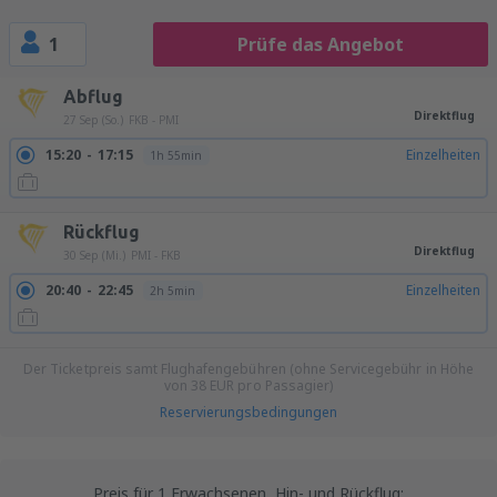
1
Prüfe das Angebot
Abflug
Direktflug
27 Sep (So.)
FKB - PMI
15:20
17:15
Einzelheiten
1h 55min
Rückflug
Direktflug
30 Sep (Mi.)
PMI - FKB
20:40
22:45
Einzelheiten
2h 5min
Der Ticketpreis samt Flughafengebühren (ohne Servicegebühr in Höhe
von
38
EUR
pro Passagier)
Reservierungsbedingungen
Preis für 1 Erwachsenen, Hin- und Rückflug: