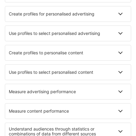
Mehr Infos
Mobile app
Fluggesellschaften
Ryanair
WizzAir
Lufthansa
Eurowings
Turkish Airlines
Über eSky
Impressum
AGB
Meine Reservierung
Datenschutz
Hilfe und Kontakt
Privatsphäre