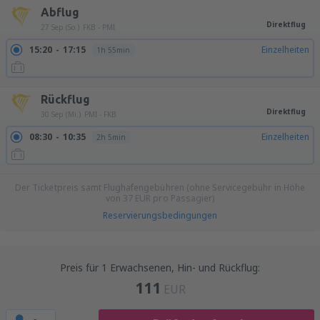
Abflug
Direktflug
27 Sep (So.)
FKB - PMI
15:20
17:15
Einzelheiten
1h 55min
Rückflug
Direktflug
30 Sep (Mi.)
PMI - FKB
08:30
10:35
Einzelheiten
2h 5min
Der Ticketpreis samt Flughafengebühren (ohne Servicegebühr in Höhe
von
37
EUR
pro Passagier)
Reservierungsbedingungen
Preis für 1 Erwachsenen, Hin- und Rückflug:
111
EUR