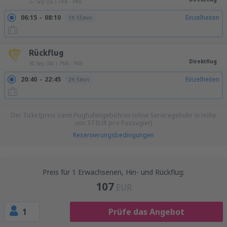
27 Sep (So.)
FKB - PMI
06:15
08:10
Einzelheiten
1h 55min
Rückflug
Direktflug
30 Sep (Mi.)
PMI - FKB
20:40
22:45
Einzelheiten
2h 5min
Der Ticketpreis samt Flughafengebühren (ohne Servicegebühr in Höhe
von
37
EUR
pro Passagier)
Reservierungsbedingungen
Preis für 1 Erwachsenen, Hin- und Rückflug:
107
EUR
1
Prüfe das Angebot