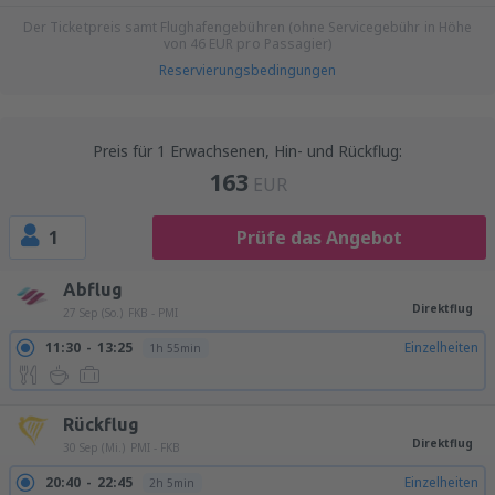
Der Ticketpreis samt Flughafengebühren (ohne Servicegebühr in Höhe
von
46
EUR
pro Passagier)
Reservierungsbedingungen
Preis für 1 Erwachsenen, Hin- und Rückflug:
163
EUR
1
Prüfe das Angebot
Abflug
Direktflug
27 Sep (So.)
FKB - PMI
11:30
13:25
Einzelheiten
1h 55min
Rückflug
Direktflug
30 Sep (Mi.)
PMI - FKB
20:40
22:45
Einzelheiten
2h 5min