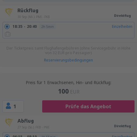
Rückflug
Direktflug
30 Sep (Mi.)
PMI - FKB
18:35
20:40
Einzelheiten
2h 5min
Der Ticketpreis samt Flughafengebühren (ohne Servicegebühr in Höhe
von
32
EUR
pro Passagier)
Reservierungsbedingungen
Preis für 1 Erwachsenen, Hin- und Rückflug:
100
EUR
1
Prüfe das Angebot
Abflug
Direktflug
27 Sep (So.)
FKB - PMI
06:15
08:10
Einzelheiten