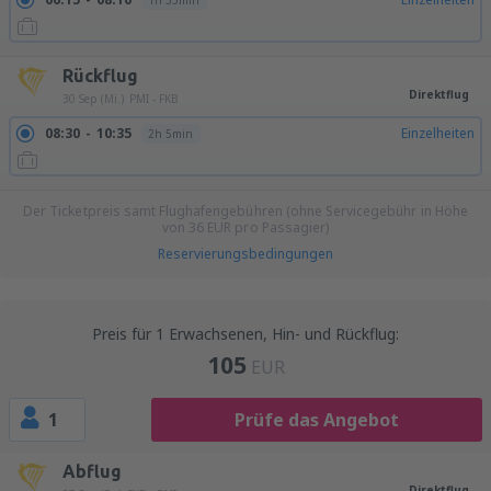
1h 55min
Rückflug
Direktflug
30 Sep (Mi.)
PMI - FKB
08:30
10:35
Einzelheiten
2h 5min
Der Ticketpreis samt Flughafengebühren (ohne Servicegebühr in Höhe
von
36
EUR
pro Passagier)
Reservierungsbedingungen
Preis für 1 Erwachsenen, Hin- und Rückflug:
105
EUR
1
Prüfe das Angebot
Abflug
Direktflug