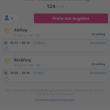
124
EUR
1
Prüfe das Angebot
Abflug
Direktflug
27 Sep (So.)
FKB - PMI
06:15
08:10
Einzelheiten
1h 55min
Rückflug
Direktflug
30 Sep (Mi.)
PMI - FKB
18:35
20:40
Einzelheiten
2h 5min
Der Ticketpreis samt Flughafengebühren (ohne Servicegebühr in Höhe
von
40
EUR
pro Passagier)
Reservierungsbedingungen