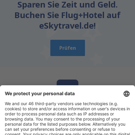
Sparen Sie Zeit und Geld.
Buchen Sie Flug+Hotel auf
eSkytravel.de!
Prüfen
Laden Sie unsere App herunter
und planen
Sie Ihre Reisen