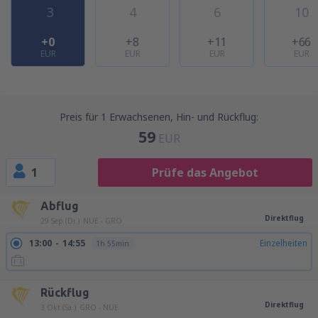
3
4
6
10
+0
+8
+11
+66
EUR
EUR
EUR
EUR
Preis für 1 Erwachsenen, Hin- und Rückflug:
59
EUR
1
Prüfe das Angebot
Abflug
Direktflug
29 Sep (Di.)
NUE - GRO
13:00
14:55
Einzelheiten
1h 55min
Rückflug
Direktflug
3 Okt (Sa.)
GRO - NUE