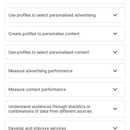
Fluggesellschaften
Ryanair
WizzAir
Lufthansa
Eurowings
Turkish Airlines
Über eSky
Impressum
AGB
Meine Reservierung
Datenschutz
Hilfe und Kontakt
Privatsphäre