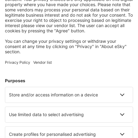
Reise planen
Flüge
Kurzurlaub
Urlaub
Unterkunft
Flug+Hotel
Hotels
Transfers
Sehenswürdigkeiten
Sportveranstaltungen
Mehr Infos
Mobile app