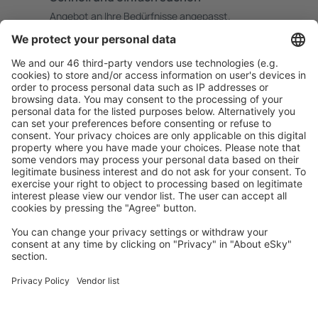
Angebot an Ihre Bedürfnisse angepasst.
Sicher planen
Buchen ohne Sorgen mit einer kostenlosen
Stornierungsoption.
Mehr sparen
Attraktive Preise und Spezialangebote für eingeloggte
Benutzer.
Unterkünfte, die Sie mögen
Wählen Sie aus über 1,3 Millionen Unterkünften: Hotels,
Hütten, Apartments und andere.
Meist gesuchte Hotels von eSky Nutzern
Hotels in Brasilien - Beliebte Städte