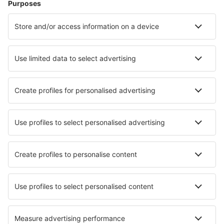
Hotels in Sao Paulo
Hotels in Belem
Hotels in Cabo Frio
Hotels in Florianopolis
Hotels in Rio de Janeiro
Hotels in Campos dos Goytacazes
Hotels in Vila Velha
Hotels in Olimpia
Hotels in Sinop
Hotels in Itapoa
Die besten Hotels - Städte
Hotels in Cappeln
Hotels in Pozzallo
Hotels in Ternberg
Hotels in Monteverde
Hotels in Hobart
Hotels in Tewel
Hotels in Cieza
Hotels in Toppenish
Hotels in Burrington (Somerset)
Hotels in Mesi
Die besten Hotels - Regionen