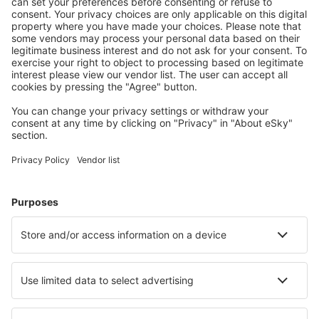
Mehr sparen
Attraktive Preise und Spezialangebote für eingeloggte
Benutzer.
Unterkünfte, die Sie mögen
Wählen Sie aus über 1,3 Millionen Unterkünften: Hotels,
Hütten, Apartments und andere.
Meist gesuchte Hotels von eSky-Nutzern
Hotels in Österreich - Beliebte Städte
Hotels in Solden
Hotels in Zell am See
Hotels in Wien
Hotels in Schladming
Hotels in Graz
Hotels in Pertisau
Hotels in Rosegg
Hotels in Grossarl
Hotels in Tux
Hotels in Turracher Hohe