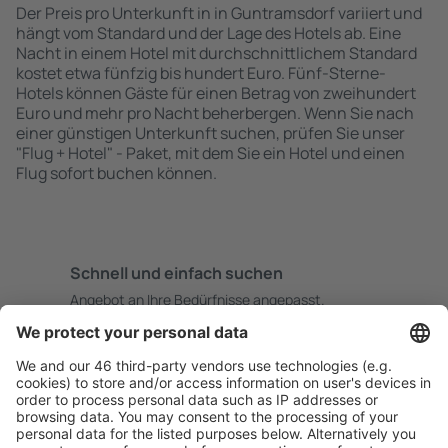
Der Preis pro Unterkunft in in Guntramsdorf variiert und
hängt vom Standard und der Lage des Hotels ab. Eine
Nacht in einem Hotel mit durchschnittlichem Standard
kostet etwa fünfzig bis hundert Euro. Fünf-Sterne-
Hotels können Gäste für einen Betrag von zweihundert
Euro und mehr pro Nacht beherbergen. Wenn Sie nach
einer günstigen Unterkunft suchen, prüfen Sie unser
"Flug + Hotel" - Paket, mit dem Sie ein Hotel und einen
Flug sofort buchen können.
Schnell und einfach suchen
Angebot an Ihre Bedürfnisse angepasst.
Sicher planen
Buchen ohne Sorgen mit einer kostenlosen
Stornierungsoption.