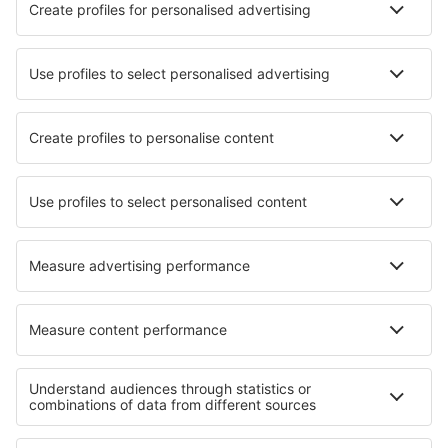
Die besten Hotels - Städte
Hotels in Rangendingen
Hotels in Clonmel
Hotels in Sornàs
Hotels in Præsto
Hotels in Zauchwitz
Hotels in Saix
Hotels in Halle
Hotels in Wright City
Hotels in Saint Arnaud
Hotels in Saint-Agrève
Die besten Hotels - Regionen
Hotels im Lavanttal
Hotels in Hochkönig
Hotels in Upper Austria
Hotels in Wildschönau
Hotels in Montafon
Hotels in New York
Hotels in Lothringen
Hotels in Cajón del Maipo