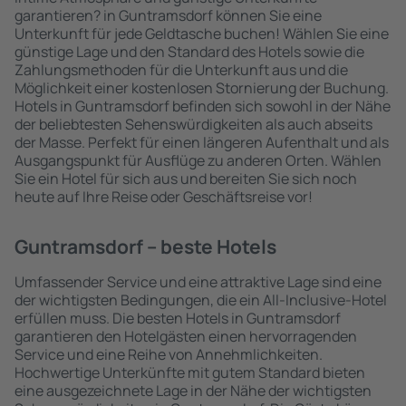
garantieren? in Guntramsdorf können Sie eine
Unterkunft für jede Geldtasche buchen! Wählen Sie eine
günstige Lage und den Standard des Hotels sowie die
Zahlungsmethoden für die Unterkunft aus und die
Möglichkeit einer kostenlosen Stornierung der Buchung.
Hotels in Guntramsdorf befinden sich sowohl in der Nähe
der beliebtesten Sehenswürdigkeiten als auch abseits
der Masse. Perfekt für einen längeren Aufenthalt und als
Ausgangspunkt für Ausflüge zu anderen Orten. Wählen
Sie ein Hotel für sich aus und bereiten Sie sich noch
heute auf Ihre Reise oder Geschäftsreise vor!
Guntramsdorf – beste Hotels
Umfassender Service und eine attraktive Lage sind eine
der wichtigsten Bedingungen, die ein All-Inclusive-Hotel
erfüllen muss. Die besten Hotels in Guntramsdorf
garantieren den Hotelgästen einen hervorragenden
Service und eine Reihe von Annehmlichkeiten.
Hochwertige Unterkünfte mit gutem Standard bieten
eine ausgezeichnete Lage in der Nähe der wichtigsten