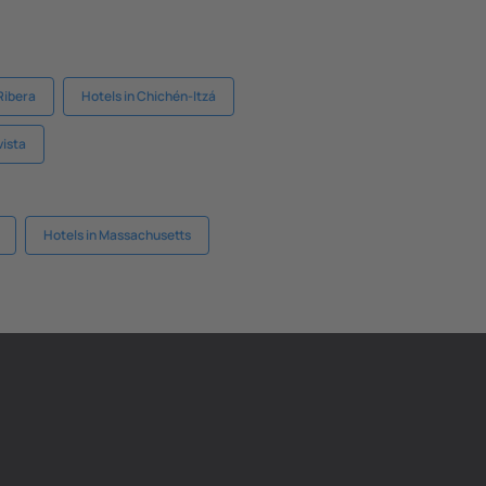
 Ribera
Hotels in Chichén-Itzá
vista
Hotels in Massachusetts