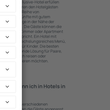
e ein All-Inclusive-Hotel erfüllen
lhac garantieren den Hotelgästen
ce und eine Reihe von
tige Unterkünfte mit gutem
zeichnete Lage in der Nähe der
iten Milhac. Die Gäste können die
zen und ein Zimmer oder Apartment
ungen entspricht. Ein Hotel mit
enfalls abwechslungsreiches Menü,
traktionen für Kinder. Die besten
ne hervorragende Lösung für Paare,
e geschäftlich reisen oder
eiter organisieren möchten.
iten kann ich in Hotels in
chtungen mit verschiedenen
keiten, die an die Gäste angepasst