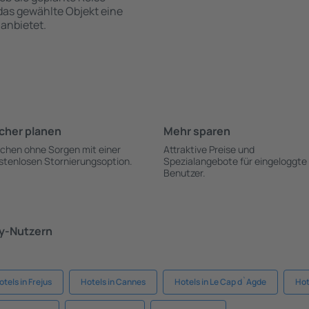
 das gewählte Objekt eine
anbietet.
cher planen
Mehr sparen
chen ohne Sorgen mit einer
Attraktive Preise und
stenlosen Stornierungsoption.
Spezialangebote für eingeloggte
Benutzer.
ky-Nutzern
otels in Frejus
Hotels in Cannes
Hotels in Le Cap d`Agde
Hot