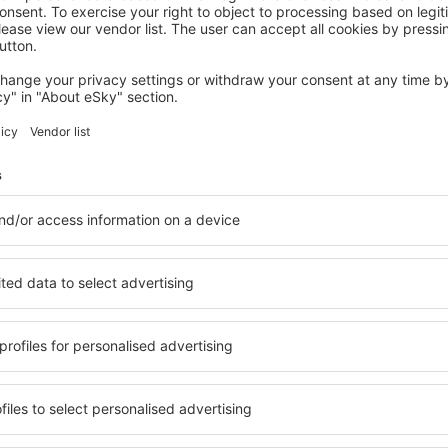
SARLAT-LA-CANEDA
Hôtel Bon Encontre
Sarlat-la-Caneda, 14 August 2026, 2 Nächte
Mehr Hotels ansehen Milhac
Milhac – beste 
terkunftsbasis, in der jeder
Umfassender Service und ein