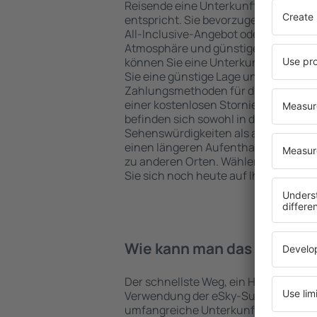
Reisende eine Unterkunft findet, di
entspricht. Sie bevorzugen ein Hote
All-Inclusive-Angebot oder wählen Hot
Atmosphäre und günstige Unterkünft
können Sie eine Unterkunft für jede
Sie eine günstige Lage und den Stand
Zahlungsmethoden für die Unterkunft
einer kostenlosen Stornierung der B
befinden sich sowohl in der Nähe der
Sehenswürdigkeiten als auch abseits 
einen längeren Aufenthalt und als A
zu anderen Orten. Wählen Sie ein Hot
Sie sich noch heute auf Ihre Reise od
Wie kann man das Hotel in 
Der schnellste Weg, ein Hotel Milhac z
Verwendung der eSky-Suchmaschine 
umfangreiche Unterkunftsbasis garan