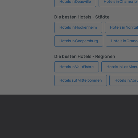
Hotels in Deauville
Hotels in Chamoni
Die besten Hotels - Städte
Hotels in Hockenheim
Hotels in Norrtäl
Hotels in Coopersburg
Hotels in Gran
Die besten Hotels - Regionen
Hotels in Val-d’Isère
Hotels in Les Menu
Hotels auf Mittelböhmen
Hotels in Abr