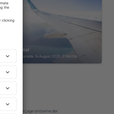
SARLAT-LA-CANEDA
Naâd Hotel
Sarlat-la-Caneda, 14 August 2026, 2 Nächte
Hotels
e attraktive Lage sind eine der