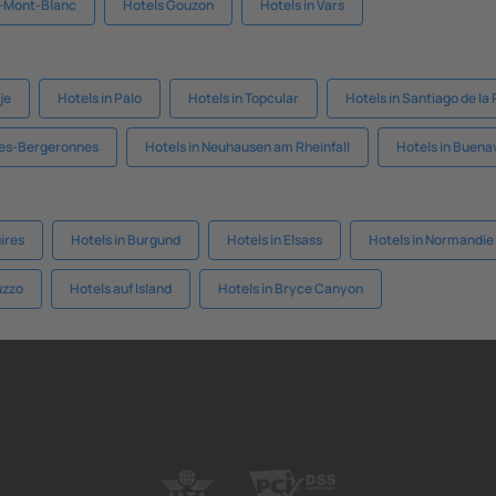
x-Mont-Blanc
Hotels Gouzon
Hotels in Vars
je
Hotels in Palo
Hotels in Topcular
Hotels in Santiago de la
des-Bergeronnes
Hotels in Neuhausen am Rheinfall
Hotels in Buena
ires
Hotels in Burgund
Hotels in Elsass
Hotels in Normandie
uzzo
Hotels auf Island
Hotels in Bryce Canyon