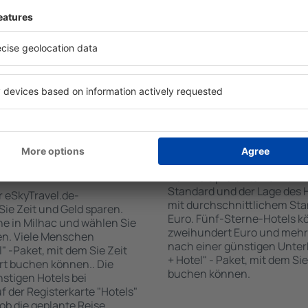
 den Reiseort in die
sind . Zu den beliebtesten
en Sie die Check-In- und
SPA-Zone, Bar / Safe im Zi
er Gäste und Zimmer aus.
Kinderspielecke, kostenlose
den die zum angegebenen
Informationsbroschüren üb
eigt. Sie können ganz
Umgebung. Einige der Einri
om Zentrum, die
Transport vom/zum Flughaf
oder die Anzahl der Sterne,
den Spuren der größten Seh
fen.
unternehmen.
ilhac gebucht
Wie viel kostet ein 
Der Preis pro Unterkunft in 
Standard und der Lage des H
r eSkyTravel.de-
mit durchschnittlichem Stan
 Sie Zeit und Geld sparen.
Euro. Fünf-Sterne-Hotels k
e in Milhac und wählen Sie
zweihundert Euro und mehr
en. Viele Menschen
nach einer günstigen Unter
" -Paket, mit dem Sie Zeit
+ Hotel" - Paket, mit dem Si
rt buchen können.. Die
buchen können.
tigen Hotels bei
uf der Registerkarte "Hotels"
 ob die geplante Reise