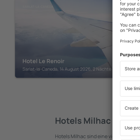
SARLAT-LA-CANEDA
Hotel Le Renoir
Sarlat-la-Caneda, 14 August 2026, 2 Nächte
Hotels Milhac
Hotels Milhac sind eine vielfältige Un