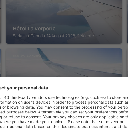
Hôtel La Verperie
Sarlat-la-Caneda, 14 August 2026, 2 Nächte
SARLAT-LA-CANEDA
Au Grand Hôtel de Sarlat
Sarlat-la-Caneda, 14 August 2026, 2 Nächte