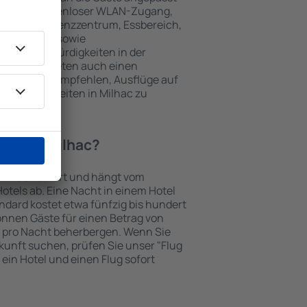
 gehören kostenloser WLAN-Zugang,
mmer, Konferenzzentrum, Essbereich,
 Parkplätze sowie
er Sehenswürdigkeiten in der
chtungen bieten auch einen
en an oder empfehlen, Ausflüge auf
enswürdigkeiten in Milhac zu
Hotel in Milhac?
Milhac variiert und hängt vom
otels ab. Eine Nacht in einem Hotel
dard kostet etwa fünfzig bis hundert
önnen Gäste für einen Betrag von
 pro Nacht beherbergen. Wenn Sie
kunft suchen, prüfen Sie unser "Flug
e ein Hotel und einen Flug sofort