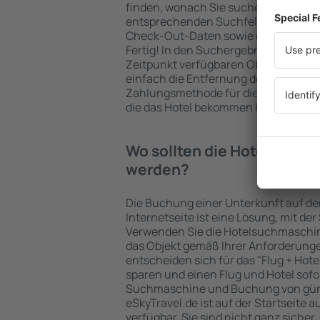
finden, wonach Sie suchen. Geben Sie
entsprechenden Suchfelder ein, wähl
Check-Out-Daten sowie die Anzahl d
Fertig! In den Suchergebnissen wer
Zeitpunkt verfügbaren Objekte angez
einfach die Entfernung des Hotels v
Zahlungsmethode für die Unterkunft 
die das Hotel bekommen hat, überprü
Wo sollten die Hotels in M
werden?
Die Buchung einer Unterkunft auf de
Internetseite ist eine Lösung, mit der
Verwenden Sie die Hotelsuchmaschin
das Objekt gemäß Ihrer Anforderung
entscheiden sich für das "Flug + Hotel
sparen und einen Flug und Hotel sofo
Suchmaschine und Buchung von güns
eSkyTravel.de ist auf der Startseite a
verfügbar. Sie sind nicht ganz sicher,