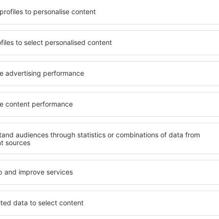
e seinen Erwartungen
wichtigsten Bedingungen, di
l mit hohem Standard und
muss. Die besten Hotels Mi
els aus, die eine intime
einen hervorragenden Servi
e garantieren? Milhac
Annehmlichkeiten. Hochwer
 Geldtasche buchen! Wählen
Standard bieten eine ausge
ard des Hotels sowie die
wichtigsten Sehenswürdigke
 aus und die Möglichkeit
kostenlosen Parkplätze nut
uchung. Hotels Milhac
auswählen, das ihren Erwart
 beliebtesten
hohem Standard umfasst eb
der Masse. Perfekt für
SPA oder Fitnesszone und At
usgangspunkt für Ausflüge
Unterkünfte Milhac sind ei
el für sich aus und bereiten
Familien sowie Personen, di
er Geschäftsreise vor!
Schulungen für ihre Mitarb
Milhac finden?
Welche Annehmlichke
Milhac finden?
u finden, ist die
für Unterkünfte. Eine
Hotels in Milhac sind Einri
tiert, dass Sie gerade das
Standards sowie Annehmlich