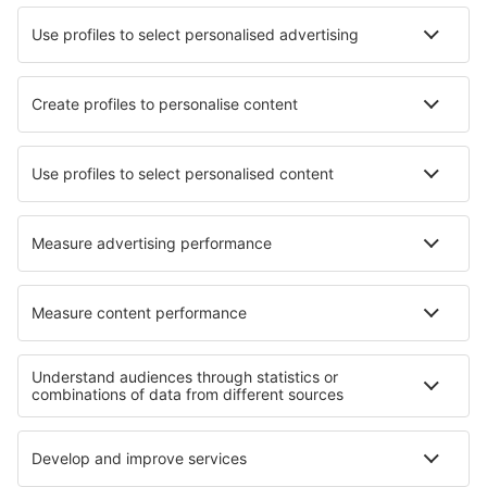
Hotels in Friville Escarbotin
Hotels in Navalcarnero
Hotels in Rødding
Hotels in Carrowkeel
Hotels in Bry-sur-Marne
Hotels in Precigne
Hotels in Bogucin
Hotels Downingtown
Hotels in Upper Broughton
Hotels in Ciney
Die besten Hotels - Regionen
Hotels in Livigno
Hotels in Val Rendena
Hotels beim Gardasee
Hotels in Dolomites
Hotels in Cinque Terre
Hotels in Iguazú
Hotels Socotra
Hotels auf Usedom
Hotels in Pernik