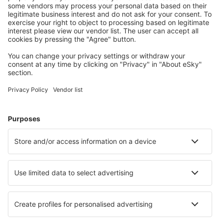
Benutzer.
Unterkünfte, die Sie mögen
Wählen Sie aus über 1,3 Millionen Unterkünften: Hotels,
Hütten, Apartments und andere.
Meist gesuchte Hotels von eSky-Nutzern
Hotels in Italien - Beliebte Städte
Hotels in Florenz
Hotels in Rom
Hotels in Neapel
Hotels in Mailand
Hotels in Palermo
Hotels in Acireale
Hotels in Peschiera del Garda
Hotels in Numana
Hotels in Pompei
Hotels in Riccione
Die besten Hotels - Städte