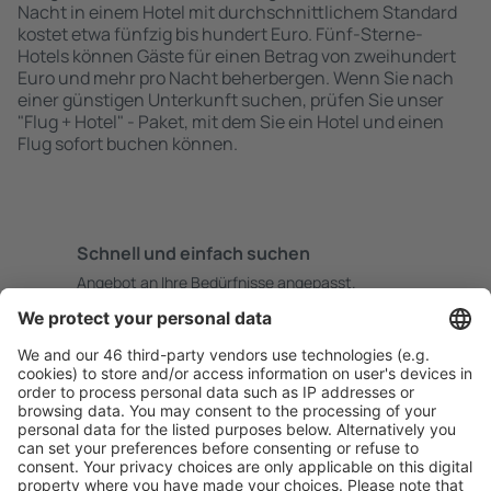
Nacht in einem Hotel mit durchschnittlichem Standard
kostet etwa fünfzig bis hundert Euro. Fünf-Sterne-
Hotels können Gäste für einen Betrag von zweihundert
Euro und mehr pro Nacht beherbergen. Wenn Sie nach
einer günstigen Unterkunft suchen, prüfen Sie unser
"Flug + Hotel" - Paket, mit dem Sie ein Hotel und einen
Flug sofort buchen können.
Schnell und einfach suchen
Angebot an Ihre Bedürfnisse angepasst.
Sicher planen
Buchen ohne Sorgen mit einer kostenlosen
Stornierungsoption.
Mehr sparen
Attraktive Preise und Spezialangebote für eingeloggte