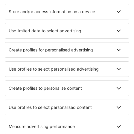
Unterkunft in Grömitz
Unterkunft in Bastorf
Unterkunft in Wismar
Unterkunft in Neustadt in Holstein
Unterkunft in Husum
Unterkunft in Seebad Bansin
Die besten Unterkünfte - Städte
Unterkunft in Torrette di Ancona
Unterkunft in Almansa
Unterkunft Chlumec Nad Cidlinou
Unterkunft in Zelking
Unterkunft in Glénic
Unterkunft in Ploce
Unterkunft in Rohtak
Unterkunft in Brissago Valtravaglia
Unterkunft in Ransol
Unterkunft in Kurrajong
Die besten Unterkünfte - Regionen
Unterkunft auf Usedom
Unterkunft an der Nordseeküste