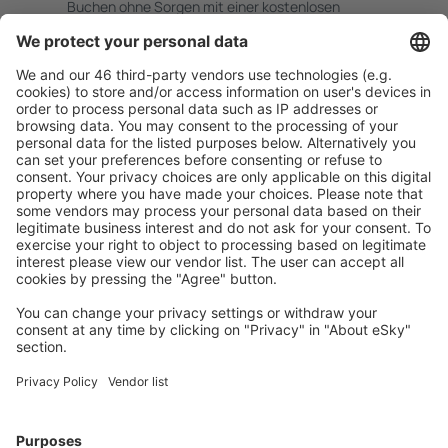
Buchen ohne Sorgen mit einer kostenlosen
Stornierungsoption.
Mehr sparen
Attraktive Preise und Spezialangebote für eingeloggte
Benutzer.
Unterkünfte, die Sie mögen
Wählen Sie aus über 1,3 Millionen Unterkünften: Hotels,
Hütten, Apartments und andere.
Meist gesuchte Unterkünfte von eSky Nutzern
Unterkünfte in Deutschland - Beliebte Städte
Unterkunft Westerhever
Unterkunft in Heringsdorf
Unterkunft in Zingst
Unterkunft in Westerland