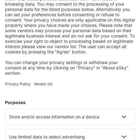
Mehr sparen
Attraktive Preise und Spezialangebote für eingeloggte
Benutzer.
Unterkünfte, die Sie mögen
Wählen Sie aus über 1,3 Millionen Unterkünften: Hotels,
Hütten, Apartments und andere.
Meist gesuchte Hotels von eSky-Nutzern
Hotels in Deutschland - Beliebte Städte
Hotels in Heringsdorf
Hotels in Grömitz
Hotels Westerhever
Hotels in Zingst
Hotels in Westerland
Hotels in Borkum
Hotels in Tinnum
Hotels in Nesselwang