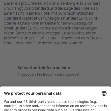
Der Preis pro Unterkunft in in Eisenberg-Pfalz variiert
und hängt vom Standard und der Lage des Hotels ab.
Eine Nacht in einem Hotel mit durchschnittlichem
Standard kostet etwa fünfzig bis hundert Euro. Fünf-
Sterne-Hotels können Gäste für einen Betrag von
zweihundert Euro und mehr pro Nacht beherbergen.
Wenn Sie nach einer günstigen Unterkunft suchen,
prüfen Sie unser "Flug + Hotel" - Paket, mit dem Sie ein
Hotel und einen Flug sofort buchen können.
Schnell und einfach suchen
Angebot an Ihre Bedürfnisse angepasst.
Sicher planen
Buchen ohne Sorgen mit einer kostenlosen
Stornierungsoption.