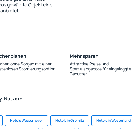
 das gewählte Objekt eine
anbietet.
cher planen
Mehr sparen
chen ohne Sorgen mit einer
Attraktive Preise und
stenlosen Stornierungsoption.
Spezialangebote für eingeloggte
Benutzer.
ky-Nutzern
Hotels Westerhever
Hotels in Grömitz
Hotels in Westerland