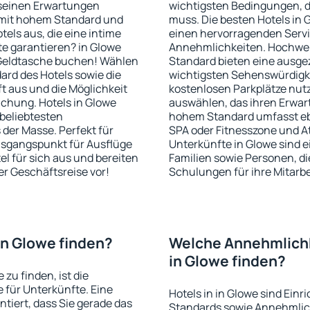
e seinen Erwartungen
wichtigsten Bedingungen, di
l mit hohem Standard und
muss. Die besten Hotels in
els aus, die eine intime
einen hervorragenden Servi
e garantieren? in Glowe
Annehmlichkeiten. Hochwer
 Geldtasche buchen! Wählen
Standard bieten eine ausge
ard des Hotels sowie die
wichtigsten Sehenswürdigke
 aus und die Möglichkeit
kostenlosen Parkplätze nut
uchung. Hotels in Glowe
auswählen, das ihren Erwart
 beliebtesten
hohem Standard umfasst eb
der Masse. Perfekt für
SPA oder Fitnesszone und At
usgangspunkt für Ausflüge
Unterkünfte in Glowe sind 
el für sich aus und bereiten
Familien sowie Personen, di
er Geschäftsreise vor!
Schulungen für ihre Mitarb
in Glowe finden?
Welche Annehmlichke
in Glowe finden?
 zu finden, ist die
für Unterkünfte. Eine
Hotels in in Glowe sind Ein
tiert, dass Sie gerade das
Standards sowie Annehmlich