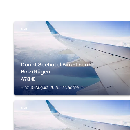
BINZ
Dorint Seehotel Binz-Therme
Binz/Rügen
478
€
Binz, 15 August 2026, 2 Nächte
BINZ