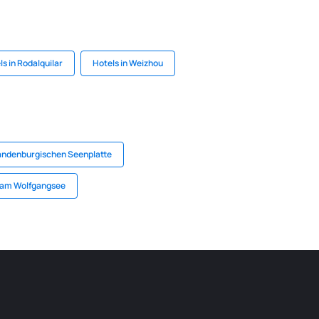
ls in Rodalquilar
Hotels in Weizhou
randenburgischen Seenplatte
 am Wolfgangsee