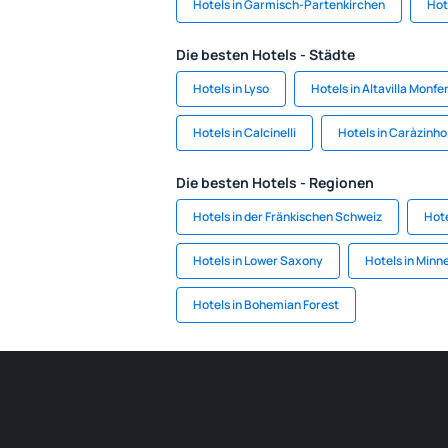
Hotels in Garmisch-Partenkirchen
Hot
Die besten Hotels - Städte
Hotels in Lyso
Hotels in Altavilla Monfe
Hotels in Calcinelli
Hotels in Caràzinho
Die besten Hotels - Regionen
Hotels in der Fränkischen Schweiz
Hote
Hotels in Lower Saxony
Hotels in Minn
Hotels in Bohemian Forest