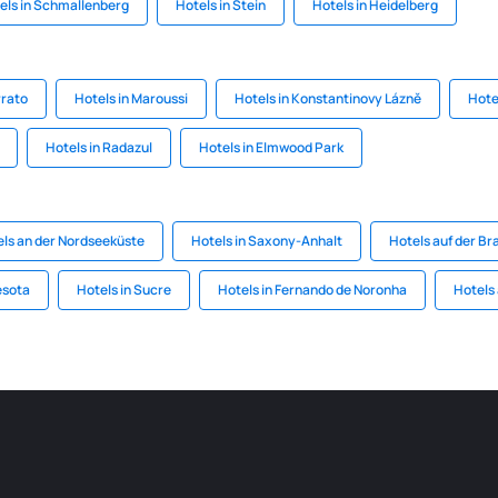
els in Schmallenberg
Hotels in Stein
Hotels in Heidelberg
rrato
Hotels in Maroussi
Hotels in Konstantinovy Lázně
Hote
Hotels in Radazul
Hotels in Elmwood Park
ls an der Nordseeküste
Hotels in Saxony-Anhalt
Hotels auf der B
esota
Hotels in Sucre
Hotels in Fernando de Noronha
Hotels