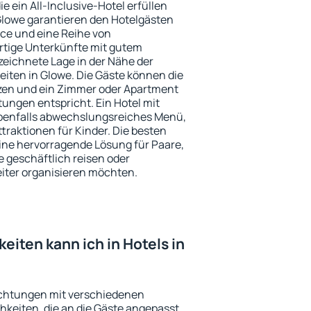
e ein All-Inclusive-Hotel erfüllen
 Glowe garantieren den Hotelgästen
ce und eine Reihe von
tige Unterkünfte mit gutem
zeichnete Lage in der Nähe der
iten in Glowe. Die Gäste können die
zen und ein Zimmer oder Apartment
ungen entspricht. Ein Hotel mit
enfalls abwechslungsreiches Menü,
traktionen für Kinder. Die besten
eine hervorragende Lösung für Paare,
e geschäftlich reisen oder
eiter organisieren möchten.
iten kann ich in Hotels in
richtungen mit verschiedenen
keiten, die an die Gäste angepasst