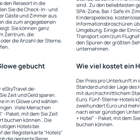
 den Reiseort in die
sind . Zu den beliebtesten
en Sie die Check-In- und
SPA-Zone, Bar / Safe im Zi
er Gäste und Zimmer aus.
Kinderspielecke, kostenlose
den die zum angegebenen
Informationsbroschüren üb
eigt. Sie können ganz
Umgebung. Einige der Einri
om Zentrum, die
Transport vom/zum Flughaf
oder die Anzahl der Sterne,
den Spuren der größten Seh
fen.
unternehmen.
n Glowe gebucht
Wie viel kostet ein 
Der Preis pro Unterkunft in 
Standard und der Lage des H
r eSkyTravel.de-
mit durchschnittlichem Stan
 Sie Zeit und Geld sparen.
Euro. Fünf-Sterne-Hotels k
e in in Glowe und wählen
zweihundert Euro und mehr
ungen. Viele Menschen
nach einer günstigen Unter
" -Paket, mit dem Sie Zeit
+ Hotel" - Paket, mit dem Si
rt buchen können.. Die
buchen können.
tigen Hotels bei
uf der Registerkarte "Hotels"
 ob die geplante Reise