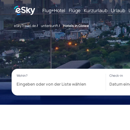
Flug+Hotel
Flüge
Kurzurlaub
Urlaub
eSkyTravel.de
/
unterkunft
/
Hotels in Glowe