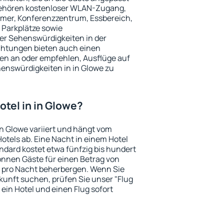
 gehören kostenloser WLAN-Zugang,
mmer, Konferenzzentrum, Essbereich,
 Parkplätze sowie
er Sehenswürdigkeiten in der
chtungen bieten auch einen
en an oder empfehlen, Ausflüge auf
enswürdigkeiten in in Glowe zu
Hotel in in Glowe?
in Glowe variiert und hängt vom
otels ab. Eine Nacht in einem Hotel
dard kostet etwa fünfzig bis hundert
önnen Gäste für einen Betrag von
 pro Nacht beherbergen. Wenn Sie
kunft suchen, prüfen Sie unser "Flug
e ein Hotel und einen Flug sofort