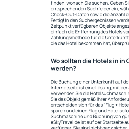
finden, wonach Sie suchen. Geben Sie
entsprechenden Suchfelder ein, wähl
Check-Out-Daten sowie die Anzahl d
Fertig! In den Suchergebnissen wer
Zeitpunkt verfügbaren Objekte angez
einfach die Entfernung des Hotels v
Zahlungsmethode für die Unterkunft 
die das Hotel bekommen hat, überprü
Wo sollten die Hotels in i
werden?
Die Buchung einer Unterkunft auf de
Internetseite ist eine Lösung, mit der
Verwenden Sie die Hotelsuchmaschin
Sie das Objekt gemäß Ihrer Anforder
entscheiden sich für das "Flug + Hotel
sparen und einen Flug und Hotel sofo
Suchmaschine und Buchung von güns
eSkyTravel.de ist auf der Startseite a
verfügbar. Sie sind nicht ganz sicher,