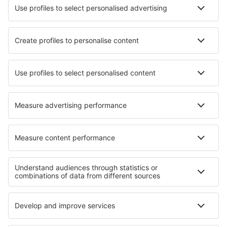
Hotels in Poilly-sur-Serein
Hotels in San Borja
Hotels in Perfugas
Hotels in Navojoa
Hotels in Pulau Tioman
Hotels in Brucoli
Hotels in Premanon
Hotels in Škvorec
Hotels in Muzaffarnagar
Hotels in Himmelried
Die besten Hotels - Regionen
Hotels auf Rügen
Hotels in Oberstdorf
Hotels in Saxony-Anhalt
Hotels im Harz
Hotels in der Sächsischen Schweiz
Hotels in Indian Ocean
Hotels in West Grand Bahama
Hotels in Santander
Hotels in Lake Nacimiento
Hotels in Sonnenscheinküste