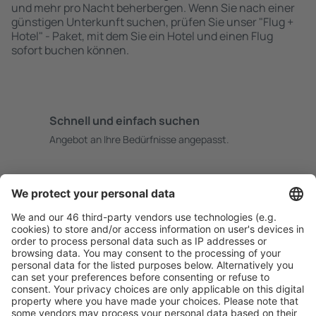
und mehr pro Nacht beherbergen. Wenn Sie nach einer
günstigen Unterkunft suchen, prüfen Sie unser "Flug +
Hotel" - Paket, mit dem Sie ein Hotel und einen Flug
sofort buchen können.
Schnell und einfach suchen
Angebot an Ihre Bedürfnisse angepasst.
Sicher planen
Buchen ohne Sorgen mit einer kostenlosen
Stornierungsoption.
Mehr sparen
Attraktive Preise und Spezialangebote für eingeloggte
Benutzer.
Unterkünfte, die Sie mögen