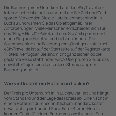
Die Buchung einer Unterkunft auf der eSkyTravel.de-
Internetseite ist eine Lösung, mit der Sie Zeit und Geld
sparen. Verwenden Sie die Hotelsuchmaschine in in
Luckau und wählen Sie das Objekt gemäß Ihrer
Anforderungen. Viele Menschen entscheiden sich für
das "Flug + Hotel" -Paket, mit dem Sie Zeit sparen und
einen Flug und Hotel sofort buchen können.. Die
Suchmaschine und Buchung von günstigen Hotels bei
eSkyTravel.de ist auf der Startseite auf der Registerkarte
"Hotels" verfügbar. Sie sind nicht ganz sicher, ob die
geplante Reise stattfinden wird? Überprüfen Sie, ob das
gewählte Objekt eine kostenlose Stornierung der
Buchung anbietet.
Wie viel kostet ein Hotel in in Luckau?
Der Preis pro Unterkunft in in Luckau variiert und hängt
vom Standard und der Lage des Hotels ab. Eine Nacht in
einem Hotel mit durchschnittlichem Standard kostet
etwa fünfzig bis hundert Euro. Fünf-Sterne-Hotels
können Gäste für einen Betrag von zweihundert Euro