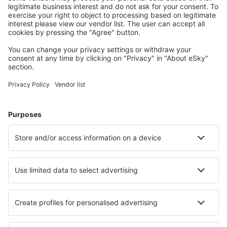
Wählen Sie aus über 1,3 Millionen Unterkünften: Hotels,
Hütten, Apartments und andere.
Meist gesuchte Hotels von eSky-Nutzern
Hotels in Deutschland - Beliebte Städte
Hotels in Zingst
Hotels in Grömitz
Hotels in Westerland
Hotels in Heringsdorf
Hotels Westerhever
Hotels in Büsum
Hotels in Wieck auf dem Darß
Hotels in Würzburg
Hotels in Wuppertal
Hotels in Scharbeutz
Die besten Hotels - Städte