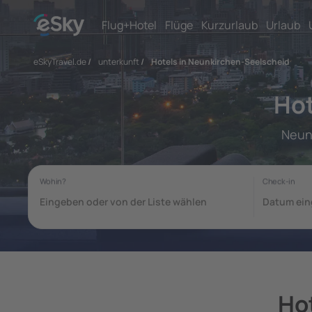
Flug+Hotel
Flüge
Kurzurlaub
Urlaub
eSkyTravel.de
/
unterkunft
/
Hotels in Neunkirchen-Seelscheid
Hot
Neun
Ho