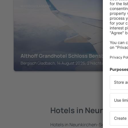
BERGISCH GLADBACH
Althoff Grandhotel Schloss Bensberg
Bergisch Gladbach, 14 August 2026, 2 Nächte
Hotels in Neunkirch
Hotels in Neunkirchen-Seelscheid sind