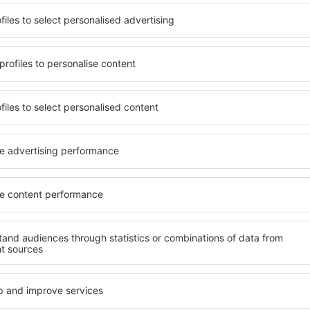
de eine Unterkunft findet,
Umfassender Service und ein
ie bevorzugen ein Hotel mit
wichtigsten Bedingungen, di
ngebot oder wählen Hotels
muss. Die besten Hotels in
 günstige Unterkünfte
den Hotelgästen einen herv
eid können Sie eine
von Annehmlichkeiten. Hoc
en! Wählen Sie eine
Standard bieten eine ausge
Hotels sowie die
wichtigsten Sehenswürdigk
 aus und die Möglichkeit
Die Gäste können die koste
chung. Hotels in
Zimmer oder Apartment aus
h sowohl in der Nähe der
entspricht. Ein Hotel mit h
 auch abseits der Masse.
abwechslungsreiches Menü,
t und als Ausgangspunkt für
Attraktionen für Kinder. Di
e ein Hotel für sich aus und
Seelscheid sind eine hervor
e Reise oder Geschäftsreise
sowie Personen, die geschäf
ihre Mitarbeiter organisier
in Neunkirchen-
Welche Annehmlichke
in Neunkirchen-See