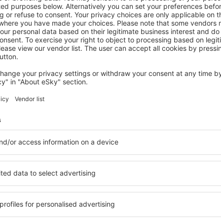
TROISDORF
Holiday Inn Express Köln-Troisdorf by IHG
Troisdorf, 14 August 2026, 2 Nächte
Mehr Hotels ansehen in Neunkirchen-Seelscheid
en-Seelscheid
Neunkirchen-Se
Hotels
 eine vielfältige