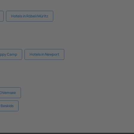
Hotels in Röbel/Müritz
Happy Camp
Hotels in Newport
 Chiemsee
w Beskids