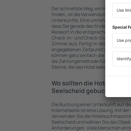
Der schnellste Weg, ein Hotel in Neu
finden, ist die Verwendung der eSky
Unterkünfte. Eine umfangreiche Unte
dass Sie gerade das finden, wonach 
Reiseort in die entsprechenden Suchf
Check-In- und Check-Out-Daten sowi
Zimmer aus. Fertig! In den Sucherge
angegebenen Zeitpunkt verfügbaren 
können ganz einfach die Entfernung
die Zahlungsmethode für die Unterkun
Sterne, die das Hotel bekommen hat,
Wo sollten die Hotels in in
Seelscheid gebucht werd
Die Buchung einer Unterkunft auf de
Internetseite ist eine Lösung, mit der
Verwenden Sie die Hotelsuchmaschin
Seelscheid und wählen Sie das Objek
Anforderungen. Viele Menschen entsc