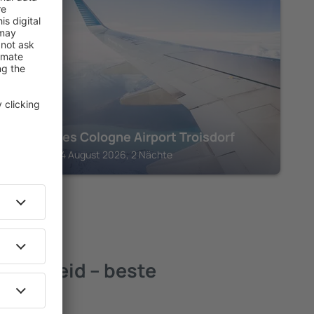
TROISDORF
ibis Styles Cologne Airport Troisdorf
Troisdorf, 14 August 2026, 2 Nächte
elscheid – beste