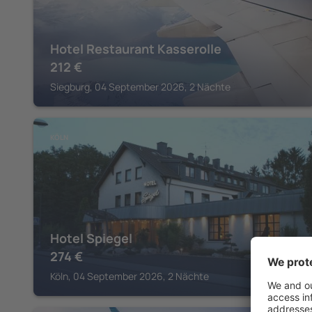
Hotel Restaurant Kasserolle
212
€
Siegburg, 04 September 2026, 2 Nächte
KÖLN
Hotel Spiegel
274
€
Köln, 04 September 2026, 2 Nächte