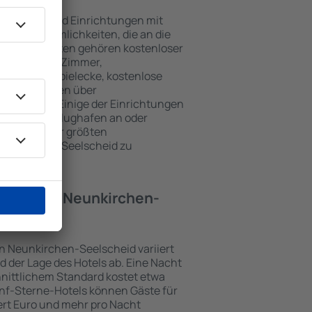
elscheid sind Einrichtungen mit
wie Annehmlichkeiten, die an die
en beliebtesten gehören kostenloser
r / Safe im Zimmer,
ch, Kinderspielecke, kostenlose
onsbroschüren über
Umgebung. Einige der Einrichtungen
rt vom/zum Flughafen an oder
n Spuren der größten
Neunkirchen-Seelscheid zu
Hotel in in Neunkirchen-
 in Neunkirchen-Seelscheid variiert
 der Lage des Hotels ab. Eine Nacht
hnittlichem Standard kostet etwa
ünf-Sterne-Hotels können Gäste für
rt Euro und mehr pro Nacht