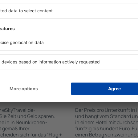
nkirchen-Seelscheid zu
Hotels in in Neunkirchen-Se
-Suchmaschine für
verschiedenen Standards so
rkunftsbasis garantiert,
Gäste angepasst sind . Zu d
Sie suchen. Geben Sie den
WLAN-Zugang, SPA-Zone, Ba
elder ein, wählen Sie die
Konferenzzentrum, Essberei
e die Anzahl der Gäste und
Parkplätze sowie Informati
bnissen werden die zum
Sehenswürdigkeiten in der 
Objekte angezeigt. Sie
bieten auch einen Transpo
 des Hotels vom Zentrum,
empfehlen, Ausflüge auf de
ft oder die Anzahl der
Sehenswürdigkeiten in in 
 überprüfen.
unternehmen.
 Neunkirchen-
Wie viel kostet ein 
en?
Seelscheid?
r eSkyTravel.de-
Der Preis pro Unterkunft in
 Sie Zeit und Geld sparen.
und hängt vom Standard und
e in in Neunkirchen-
in einem Hotel mit durchsc
t gemäß Ihrer
fünfzig bis hundert Euro. F
heiden sich für das "Flug +
einen Betrag von zweihunde