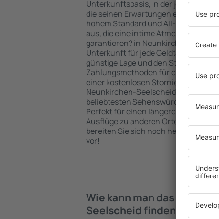
Unterkunftsbasis, in der jeder Reisen
die seinen Erwartungen entspricht. S
hohem Standard und All-Inclusive-A
aus, die eine intime Atmosphäre und
garantieren? in Neunkirchen-Seelsch
Unterkunft für jede Geldtasche buch
günstige Lage und den Standard des 
Zahlungsmethoden für die Unterkunft
einer kostenlosen Stornierung der Bu
Neunkirchen-Seelscheid befinden sic
beliebtesten Sehenswürdigkeiten als
Perfekt für einen längeren Aufenthal
Ausflüge zu anderen Orten. Wählen Si
bereiten Sie sich noch heute auf Ihr
vor!
Wie kann man das Hotel in 
Seelscheid finden?