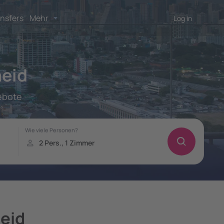
nsfers
Mehr
Log in
heid
ebote
eid