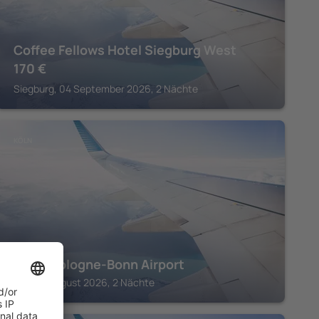
Coffee Fellows Hotel Siegburg West
170
€
Siegburg, 04 September 2026, 2 Nächte
KÖLN
Moxy Cologne-Bonn Airport
Köln, 14 August 2026, 2 Nächte