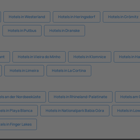
Hotels in Westerland
Hotels in Heringsdorf
Hotels in Grömitz
Hotels in Putbus
Hotels in Dranske
ant
Hotels in Vieira do Minho
Hotels in Klomnice
Hotels in 
Hotels in Limeira
Hotels in La Cortina
ls an der Nordseeküste
Hotels in Rhineland-Palatinate
Hotels am
els in Playa Blanca
Hotels in Nationalpark Babia Góra
Hotels in Lo
els in Finger Lakes