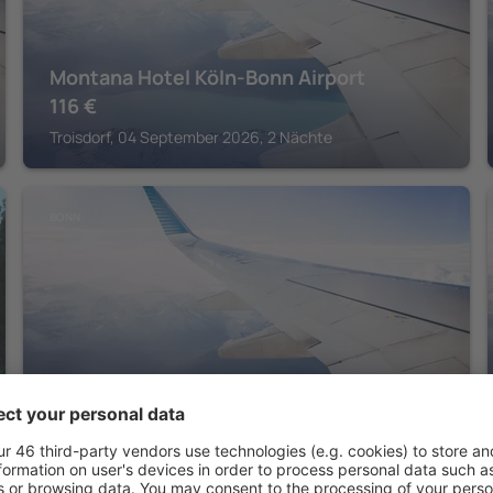
Montana Hotel Köln-Bonn Airport
116
€
Troisdorf, 04 September 2026, 2 Nächte
BONN
Kameha Grand Bonn
Bonn, 14 August 2026, 2 Nächte