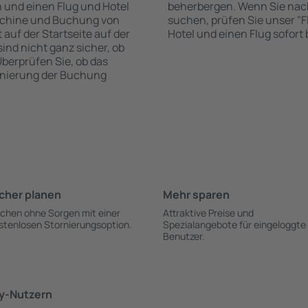
n und einen Flug und Hotel
beherbergen. Wenn Sie nac
schine und Buchung von
suchen, prüfen Sie unser "Fl
 auf der Startseite auf der
Hotel und einen Flug sofor
sind nicht ganz sicher, ob
Überprüfen Sie, ob das
rnierung der Buchung
cher planen
Mehr sparen
chen ohne Sorgen mit einer
Attraktive Preise und
stenlosen Stornierungsoption.
Spezialangebote für eingeloggte
Benutzer.
ky-Nutzern