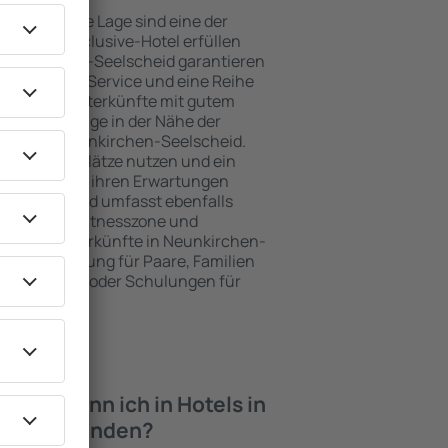
e attraktive Lage sind eine der
e ein All-Inclusive-Hotel erfüllen
 Neunkirchen-Seelscheid garantieren
orragenden Service und eine Reihe
hwertige Unterkünfte mit gutem
zeichnete Lage in der Nähe der
eiten in Neunkirchen-Seelscheid.
nlosen Parkplätze nutzen und ein
wählen, das ihren Erwartungen
ohem Standard umfasst ebenfalls
 SPA oder Fitnesszone und
e besten Unterkünfte in Neunkirchen-
ragende Lösung für Paare, Familien
tlich reisen oder Schulungen für
en möchten.
iten kann ich in Hotels in
lscheid finden?