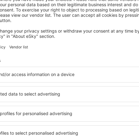
LEINFELDEN-ECHTERDINGEN
Wyndham Stuttgart Airport Messe
185
€
Leinfelden-Echterdingen, 04 September 2026, 2
Nächte
Mehr Hotels ansehen in Steinenbronn
onn
Steinenbronn –
ältige Unterkunftsbasis, in
Umfassender Service und ein