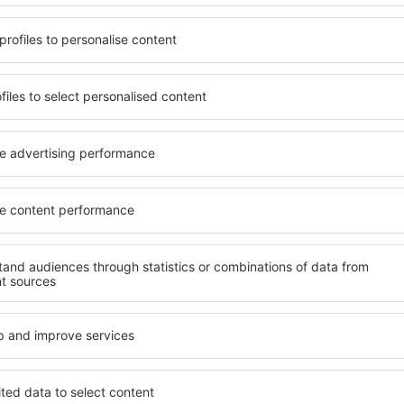
ndet, die seinen
wichtigsten Bedingungen, di
gen ein Hotel mit hohem
muss. Die besten Hotels in
der wählen Hotels aus, die
Hotelgästen einen hervorra
e Unterkünfte garantieren?
Annehmlichkeiten. Hochwer
erkunft für jede Geldtasche
Standard bieten eine ausge
age und den Standard des
wichtigsten Sehenswürdigke
ür die Unterkunft aus und
können die kostenlosen Par
ornierung der Buchung.
Apartment auswählen, das i
 sowohl in der Nähe der
Hotel mit hohem Standard u
 auch abseits der Masse.
abwechslungsreiches Menü,
t und als Ausgangspunkt für
Attraktionen für Kinder. Di
e ein Hotel für sich aus und
sind eine hervorragende Lös
e Reise oder Geschäftsreise
Personen, die geschäftlich 
Mitarbeiter organisieren m
 in Steinenbronn
Welche Annehmlichke
in Steinenbronn fin
enbronn zu finden, ist die
Hotels in in Steinenbronn 