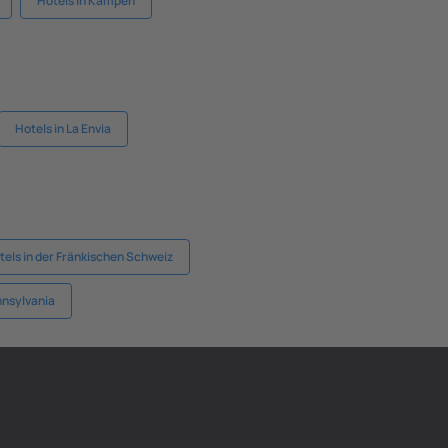
Hotels in Kampen
Hotels in La Envia
tels in der Fränkischen Schweiz
nnsylvania