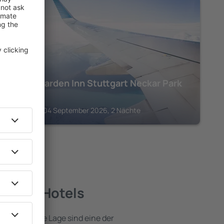
STUTTGART
Hilton Garden Inn Stuttgart Neckar Park
281
€
Stuttgart, 04 September 2026, 2 Nächte
 beste Hotels
e attraktive Lage sind eine der