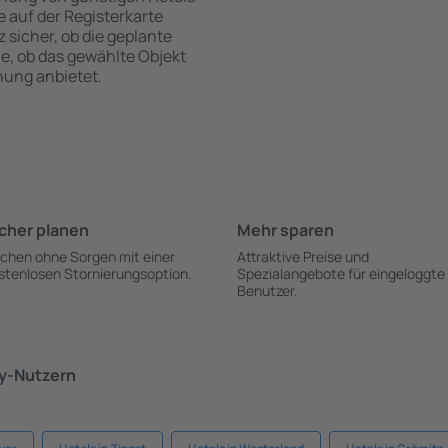
te auf der Registerkarte
z sicher, ob die geplante
ie, ob das gewählte Objekt
hung anbietet.
cher planen
Mehr sparen
chen ohne Sorgen mit einer
Attraktive Preise und
stenlosen Stornierungsoption.
Spezialangebote für eingeloggte
Benutzer.
ky-Nutzern