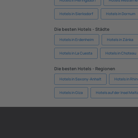
Hotels in Heringsdorf
Hotels Westerhe
Hotels in Sierksdorf
Hotels in Dornum
Die besten Hotels - Städte
Hotels in Erdenheim
Hotels in Zánka
Hotels in La Cuesta
Hotels in Choteau
Die besten Hotels - Regionen
Hotels in Saxony-Anhalt
Hotels in Rhi
Hotels in Giza
Hotels auf der Insel Malt