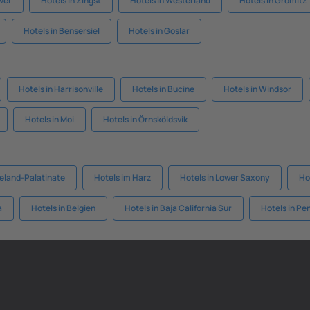
ver
Hotels in Zingst
Hotels in Westerland
Hotels in Grömitz
Hotels in Bensersiel
Hotels in Goslar
Hotels in Harrisonville
Hotels in Bucine
Hotels in Windsor
Hotels in Moi
Hotels in Örnsköldsvik
neland-Palatinate
Hotels im Harz
Hotels in Lower Saxony
Ho
a
Hotels in Belgien
Hotels in Baja California Sur
Hotels in Pe