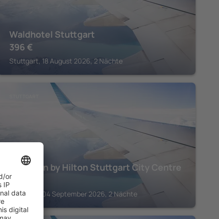
Waldhotel Stuttgart
396
€
Stuttgart, 18 August 2026, 2 Nächte
STUTTGART
Hampton by Hilton Stuttgart City Centre
212
€
Stuttgart, 04 September 2026, 2 Nächte