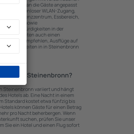
keiten, die an die Gäste angepasst
 gehören kostenloser WLAN-Zugang,
mmer, Konferenzzentrum, Essbereich,
 Parkplätze sowie
er Sehenswürdigkeiten in der
chtungen bieten auch einen
en an oder empfehlen, Ausflüge auf
enswürdigkeiten in in Steinenbronn
Hotel in in Steinenbronn?
in Steinenbronn variiert und hängt
es Hotels ab. Eine Nacht in einem
m Standard kostet etwa fünfzig bis
Hotels können Gäste für einen Betrag
mehr pro Nacht beherbergen. Wenn
nterkunft suchen, prüfen Sie unser
em Sie ein Hotel und einen Flug sofort