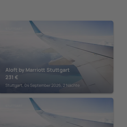
STUTTGART
Aloft by Marriott Stuttgart
231
€
Stuttgart, 04 September 2026, 2 Nächte
STUTTGART