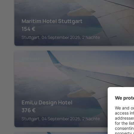
Maritim Hotel Stuttgart
154
€
Stuttgart, 04 September 2026, 2 Nächte
STUTTGART
EmiLu Design Hotel
376
€
Stuttgart, 04 September 2026, 2 Nächte