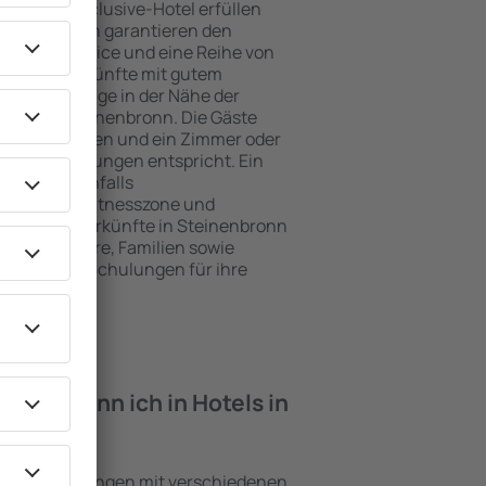
e ein All-Inclusive-Hotel erfüllen
 Steinenbronn garantieren den
genden Service und eine Reihe von
tige Unterkünfte mit gutem
zeichnete Lage in der Nähe der
iten in Steinenbronn. Die Gäste
kplätze nutzen und ein Zimmer oder
hren Erwartungen entspricht. Ein
mfasst ebenfalls
 SPA oder Fitnesszone und
e besten Unterkünfte in Steinenbronn
ung für Paare, Familien sowie
reisen oder Schulungen für ihre
öchten.
iten kann ich in Hotels in
den?
sind Einrichtungen mit verschiedenen