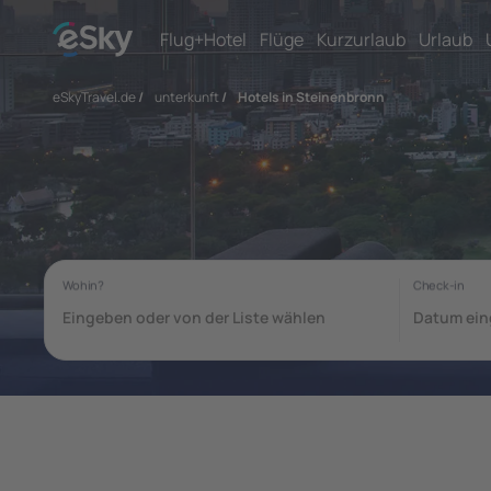
Flug+Hotel
Flüge
Kurzurlaub
Urlaub
eSkyTravel.de
/
unterkunft
/
Hotels in Steinenbronn