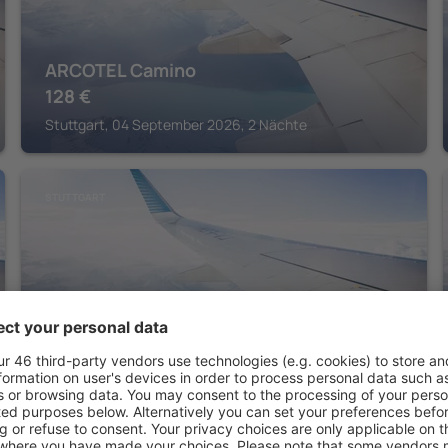
ARCOTEL Camino
128
€
Stuttgart, 04 September 2026, 2 Nächte
STUTTGART
Park Inn by Radisson Stuttgart
171
€
Stuttgart, 04 September 2026, 2 Nächte