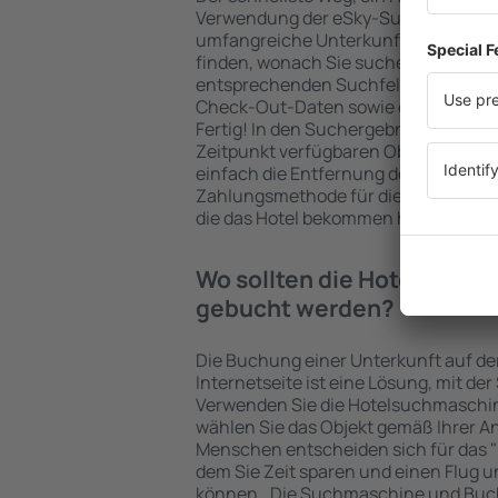
Verwendung der eSky-Suchmaschine 
umfangreiche Unterkunftsbasis garan
finden, wonach Sie suchen. Geben Sie
entsprechenden Suchfelder ein, wähl
Check-Out-Daten sowie die Anzahl d
Fertig! In den Suchergebnissen wer
Zeitpunkt verfügbaren Objekte angez
einfach die Entfernung des Hotels v
Zahlungsmethode für die Unterkunft 
die das Hotel bekommen hat, überprü
Wo sollten die Hotels in in
gebucht werden?
Die Buchung einer Unterkunft auf de
Internetseite ist eine Lösung, mit der
Verwenden Sie die Hotelsuchmaschin
wählen Sie das Objekt gemäß Ihrer A
Menschen entscheiden sich für das "F
dem Sie Zeit sparen und einen Flug u
können.. Die Suchmaschine und Buc