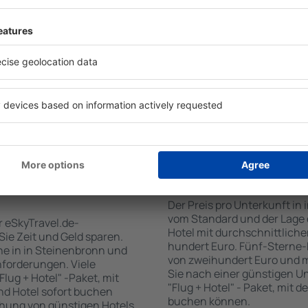
für Unterkünfte. Eine
Standards sowie Annehmlich
tiert, dass Sie gerade das
sind . Zu den beliebtesten
 den Reiseort in die
SPA-Zone, Bar / Safe im Zi
en Sie die Check-In- und
Kinderspielecke, kostenlose
er Gäste und Zimmer aus.
Informationsbroschüren üb
den die zum angegebenen
Umgebung. Einige der Einri
eigt. Sie können ganz
Transport vom/zum Flughaf
om Zentrum, die
den Spuren der größten Seh
oder die Anzahl der Sterne,
zu unternehmen.
fen.
 Steinenbronn
Wie viel kostet ein 
Der Preis pro Unterkunft in 
vom Standard und der Lage d
r eSkyTravel.de-
Hotel mit durchschnittliche
 Sie Zeit und Geld sparen.
hundert Euro. Fünf-Sterne-
e in in Steinenbronn und
von zweihundert Euro und 
nforderungen. Viele
Sie nach einer günstigen U
lug + Hotel" -Paket, mit
"Flug + Hotel" - Paket, mit d
nd Hotel sofort buchen
buchen können.
hung von günstigen Hotels