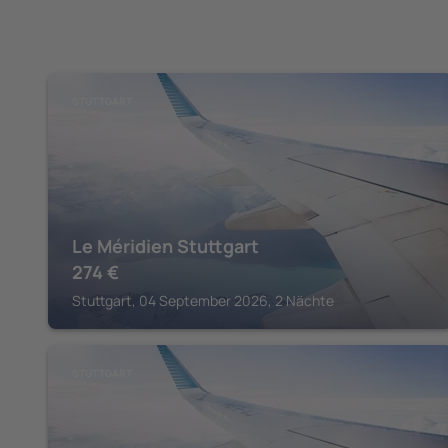
STUTTGART
Le Méridien Stuttgart
274
€
Stuttgart, 04 September 2026, 2 Nächte
STUTTGART