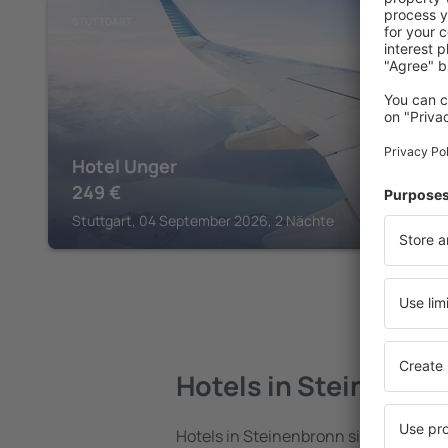
STUTTGART
Hotel Unger
249
€
Stuttgart, 04 September 2026, 2 Nächte
Hotels in Steinenbr
Hotels in Steinenbronn sind eine vielf