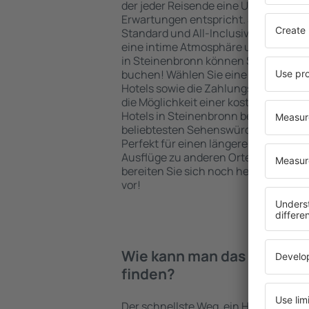
der jeder Reisende eine Unterkunft fi
Erwartungen entspricht. Sie bevorzu
Standard und All-Inclusive-Angebot o
eine intime Atmosphäre und günstig
in Steinenbronn können Sie eine Unt
buchen! Wählen Sie eine günstige L
Hotels sowie die Zahlungsmethoden f
die Möglichkeit einer kostenlosen St
Hotels in Steinenbronn befinden sich
beliebtesten Sehenswürdigkeiten als
Perfekt für einen längeren Aufenthal
Ausflüge zu anderen Orten. Wählen Si
bereiten Sie sich noch heute auf Ihr
vor!
Wie kann man das Hotel in
finden?
Der schnellste Weg, ein Hotel in Stein