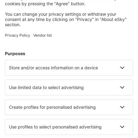
Unterkunft in Malaga
Unterkunft in Mijas
Unterkunft in Madrid
Unterkunft in Marbella
Unterkunft in Barcelona
Unterkunft in Lloret de Mar
Unterkunft in San Sebastian
Unterkunft in Llanes
Unterkunft in Port de Pollenca
Unterkunft in Caleta De Fuste
Die besten Unterkünfte - Städte
Unterkunft in Saint Georges De Malbaie
Unterkunft in Hope Cove
Unterkunft in Feldkirchen bei Graz
Unterkunft in Grad
Unterkunft in Machern
Unterkunft in Hilderstone
Unterkunft in Walla Walla