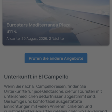
Eurostars Mediterranea Plaza
311
€
Alicante, 30 August 2026, 2 Nächte
Prüfen Sie andere Angebote
Unterkunft in El Campello
Wenn Sie nach El Campello reisen, finden Sie
Unterkünfte für jede Geldtasche, die für Touristen mit
unterschiedlichen Bedürfnissen abgestimmt sind.
Geräumige und komfortabel ausgestattete
Einrichtungen mit vielen Annehmlichkeiten und
günstige Hostels erwarten die Besucher, wo sie während