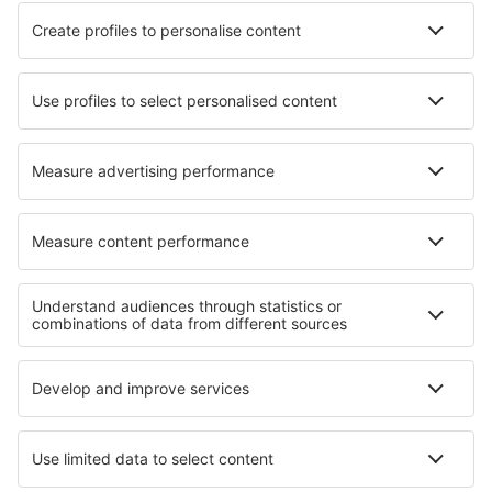
Unterkunft Vellamunda
Unterkunft in Morell
Unterkunft in Hameln
Die besten Unterkünfte - Regionen
Unterkunft in Costa del Maresme
Unterkunft in El Hierro
Unterkunft in Kantabrien
Unterkunft auf Gran Canaria
Unterkunft auf Formentera
Unterkunft auf Osterinsel
Unterkunft in St. Thomas
Unterkunft im Sequoia-Nationalpark
Unterkunft im Pirin-Gebirge
Unterkunft in Khao Yai National Park