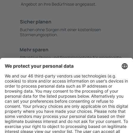
Angebot an Ihre Bedürfnisse angepasst.
Sicher planen
Buchen ohne Sorgen mit einer kostenlosen
Stornierungsoption.
Mehr sparen
Attraktive Preise und Spezialangebote für eingeloggte
Benutzer.
Unterkünfte, die Sie mögen
Wählen Sie aus über 1,3 Millionen Unterkünften: Hotels,
Hütten, Apartments und andere.
Meist gesuchte Unterkünfte von eSky Nutzern
Unterkünfte in Spanien - Beliebte Städte