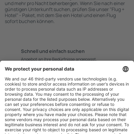
und mehr pro Nacht beherbergen. Wenn Sie nach einer
günstigen Unterkunft suchen, prüfen Sie unser "Flug +
Hotel" - Paket, mit dem Sie ein Hotel und einen Flug
sofort buchen können.
Schnell und einfach suchen
Angebot an Ihre Bedürfnisse angepasst.
Sicher planen
Buchen ohne Sorgen mit einer kostenlosen
Stornierungsoption.
Mehr sparen
Attraktive Preise und Spezialangebote für eingeloggte
Benutzer.
Unterkünfte, die Sie mögen