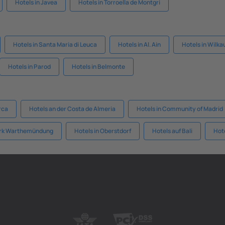
Hotels in Javea
Hotels in Torroella de Montgri
Hotels in Santa Maria di Leuca
Hotels in Al. Ain
Hotels in Wilk
Hotels in Parod
Hotels in Belmonte
rca
Hotels an der Costa de Almeria
Hotels in Community of Madrid
park Warthemündung
Hotels in Oberstdorf
Hotels auf Bali
Hote