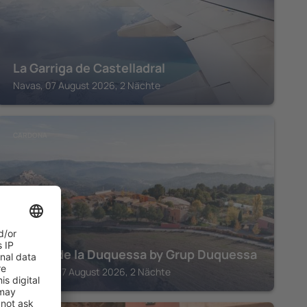
La Garriga de Castelladral
Navas, 07 August 2026, 2 Nächte
CARDONA
El Vilar de la Duquessa by Grup Duquessa
Cardona, 07 August 2026, 2 Nächte