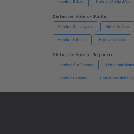
Hotels in Bilbao
Hotels in Platja d'Aro
Die besten Hotels - Städte
Hotels in Spitzingsee
Hotels in Veria
Hotels in Lithonia
Hotels in Vissoie
Die besten Hotels - Regionen
Hotels auf La Gomera
Hotels auf Meno
Hotels in Flanders
Hotels in National