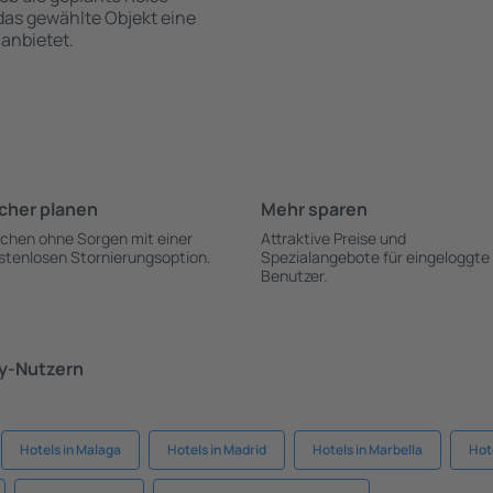
 das gewählte Objekt eine
anbietet.
cher planen
Mehr sparen
chen ohne Sorgen mit einer
Attraktive Preise und
stenlosen Stornierungsoption.
Spezialangebote für eingeloggte
Benutzer.
ky-Nutzern
Hotels in Malaga
Hotels in Madrid
Hotels in Marbella
Hot