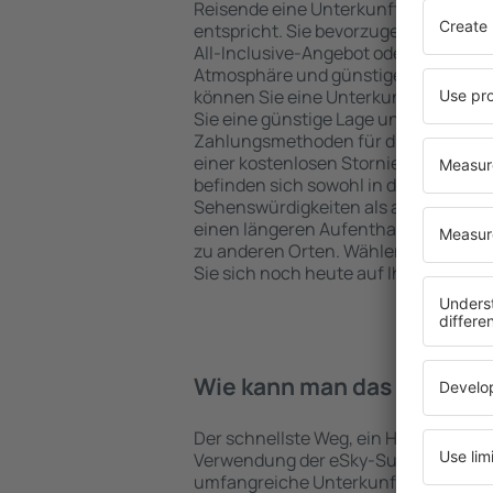
Reisende eine Unterkunft findet, di
entspricht. Sie bevorzugen ein Hote
All-Inclusive-Angebot oder wählen Hot
Atmosphäre und günstige Unterkünfte
können Sie eine Unterkunft für jede
Sie eine günstige Lage und den Stand
Zahlungsmethoden für die Unterkunft
einer kostenlosen Stornierung der Bu
befinden sich sowohl in der Nähe der
Sehenswürdigkeiten als auch abseits 
einen längeren Aufenthalt und als A
zu anderen Orten. Wählen Sie ein Hot
Sie sich noch heute auf Ihre Reise od
Wie kann man das Hotel in 
Der schnellste Weg, ein Hotel in Suria 
Verwendung der eSky-Suchmaschine 
umfangreiche Unterkunftsbasis garan