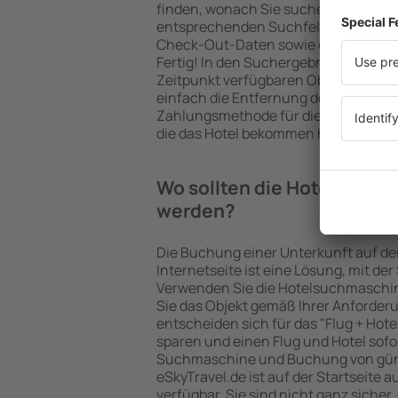
finden, wonach Sie suchen. Geben Sie
entsprechenden Suchfelder ein, wähl
Check-Out-Daten sowie die Anzahl d
Fertig! In den Suchergebnissen wer
Zeitpunkt verfügbaren Objekte angez
einfach die Entfernung des Hotels v
Zahlungsmethode für die Unterkunft 
die das Hotel bekommen hat, überprü
Wo sollten die Hotels in in
werden?
Die Buchung einer Unterkunft auf de
Internetseite ist eine Lösung, mit der
Verwenden Sie die Hotelsuchmaschin
Sie das Objekt gemäß Ihrer Anforder
entscheiden sich für das "Flug + Hotel
sparen und einen Flug und Hotel sofo
Suchmaschine und Buchung von güns
eSkyTravel.de ist auf der Startseite a
verfügbar. Sie sind nicht ganz sicher,