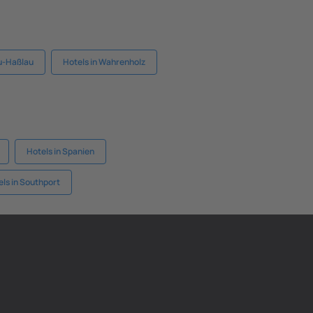
au-Haßlau
Hotels in Wahrenholz
Hotels in Spanien
ls in Southport