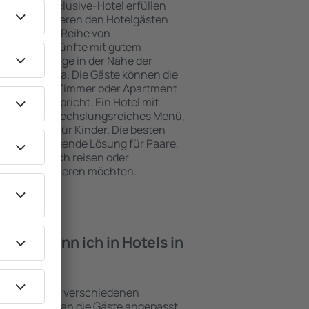
e ein All-Inclusive-Hotel erfüllen
Suria garantieren den Hotelgästen
ce und eine Reihe von
tige Unterkünfte mit gutem
zeichnete Lage in der Nähe der
iten in Suria. Die Gäste können die
zen und ein Zimmer oder Apartment
ungen entspricht. Ein Hotel mit
enfalls abwechslungsreiches Menü,
traktionen für Kinder. Die besten
ine hervorragende Lösung für Paare,
e geschäftlich reisen oder
eiter organisieren möchten.
iten kann ich in Hotels in
richtungen mit verschiedenen
keiten, die an die Gäste angepasst