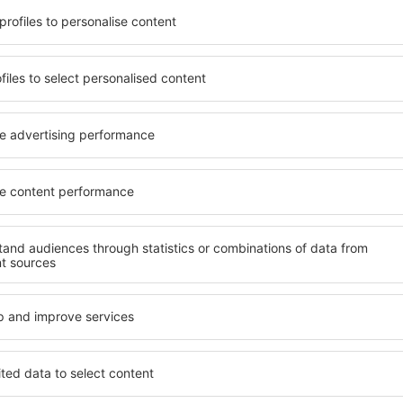
e seinen Erwartungen
wichtigsten Bedingungen, di
l mit hohem Standard und
muss. Die besten Hotels in 
els aus, die eine intime
einen hervorragenden Servi
 garantieren? in Suria
Annehmlichkeiten. Hochwer
 Geldtasche buchen! Wählen
Standard bieten eine ausge
ard des Hotels sowie die
wichtigsten Sehenswürdigke
 aus und die Möglichkeit
kostenlosen Parkplätze nut
chung. Hotels in Suria
auswählen, das ihren Erwart
 beliebtesten
hohem Standard umfasst eb
der Masse. Perfekt für
SPA oder Fitnesszone und At
usgangspunkt für Ausflüge
Unterkünfte in Suria sind e
el für sich aus und bereiten
Familien sowie Personen, di
er Geschäftsreise vor!
Schulungen für ihre Mitarb
in Suria finden?
Welche Annehmlichke
in Suria finden?
zu finden, ist die
für Unterkünfte. Eine
Hotels in in Suria sind Ein
tiert, dass Sie gerade das
Standards sowie Annehmlich