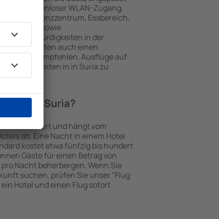
 gehören kostenloser WLAN-Zugang,
mmer, Konferenzzentrum, Essbereich,
 Parkplätze sowie
er Sehenswürdigkeiten in der
chtungen bieten auch einen
en an oder empfehlen, Ausflüge auf
enswürdigkeiten in in Suria zu
otel in in Suria?
in Suria variiert und hängt vom
otels ab. Eine Nacht in einem Hotel
dard kostet etwa fünfzig bis hundert
önnen Gäste für einen Betrag von
 pro Nacht beherbergen. Wenn Sie
kunft suchen, prüfen Sie unser "Flug
e ein Hotel und einen Flug sofort