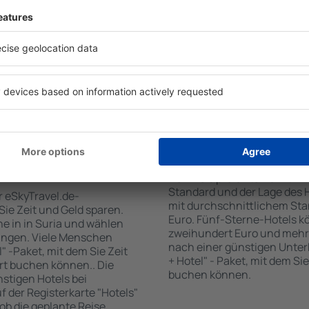
 den Reiseort in die
sind . Zu den beliebtesten
en Sie die Check-In- und
SPA-Zone, Bar / Safe im Zi
er Gäste und Zimmer aus.
Kinderspielecke, kostenlose
den die zum angegebenen
Informationsbroschüren üb
eigt. Sie können ganz
Umgebung. Einige der Einri
om Zentrum, die
Transport vom/zum Flughaf
oder die Anzahl der Sterne,
den Spuren der größten Seh
fen.
unternehmen.
 Suria gebucht
Wie viel kostet ein H
Der Preis pro Unterkunft in 
Standard und der Lage des H
r eSkyTravel.de-
mit durchschnittlichem Stan
 Sie Zeit und Geld sparen.
Euro. Fünf-Sterne-Hotels k
e in in Suria und wählen
zweihundert Euro und mehr
ungen. Viele Menschen
nach einer günstigen Unter
" -Paket, mit dem Sie Zeit
+ Hotel" - Paket, mit dem Si
rt buchen können.. Die
buchen können.
tigen Hotels bei
uf der Registerkarte "Hotels"
 ob die geplante Reise