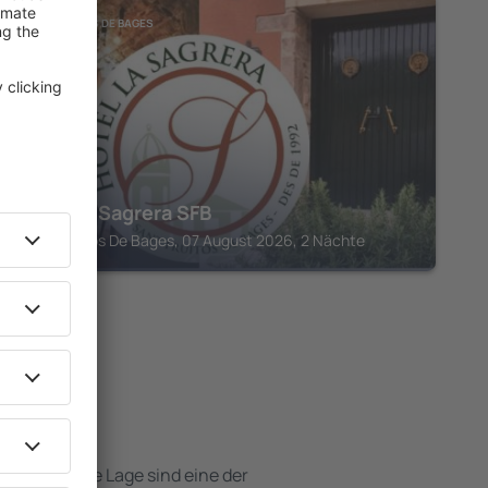
SANT FRUITOS DE BAGES
Hotel la Sagrera SFB
Sant Fruitos De Bages, 07 August 2026, 2 Nächte
otels
e attraktive Lage sind eine der