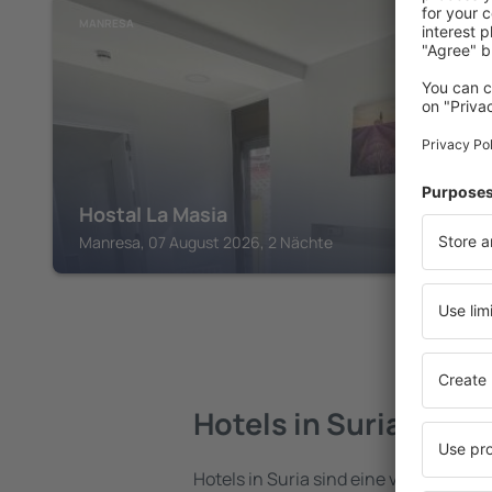
MANRESA
Hostal La Masia
Manresa, 07 August 2026, 2 Nächte
Hotels in Suria
Hotels in Suria sind eine vielfältige U