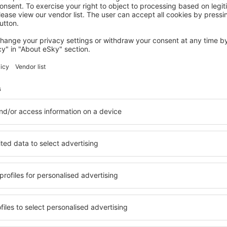
SANT FRUITOS DE BAGES
Hotel La Sagrera
Sant Fruitos De Bages, 07 August 2026, 2 Nächte
Mehr Hotels ansehen in Suria
Suria – beste H
nterkunftsbasis, in der jeder
Umfassender Service und ein