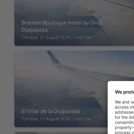
Bremon Boutique Hotel by Grup
Duquessa
Cardona, 07 August 2026, 2 Nächte
CARDONA
El Vilar de la Duquessa
Cardona, 07 August 2026, 2 Nächte