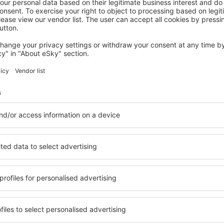
CAMARINAS
Hospedium Hotel Barómetro de
Camariñas
Camarinas, 07 August 2026, 2 Nächte
Mehr Hotels ansehen in Vimianzo
Vimianzo – best
ge Unterkunftsbasis, in der
Umfassender Service und ein