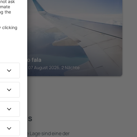
MAZARICOS
O camiño fala
Mazaricos, 07 August 2026, 2 Nächte
e Hotels
e attraktive Lage sind eine der