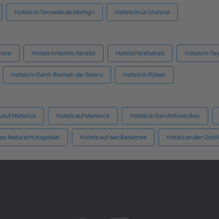
Hotels in Torroella de Montgri
Hotels in La Orotava
brone
Hotels in Monte Abraão
Hotels Fatehabad
Hotels in Tay
Hotels in Saint-Bonnet-de-Salers
Hotels in Rühen
 auf Mallorca
Hotels auf Menorca
Hotels in San Antonio Bay
Bay Naturschutzgebiet
Hotels auf den Bahamas
Hotels an der Gold