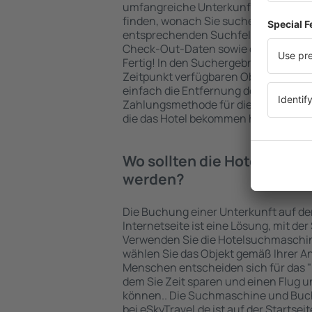
umfangreiche Unterkunftsbasis garan
finden, wonach Sie suchen. Geben Sie
entsprechenden Suchfelder ein, wähl
Check-Out-Daten sowie die Anzahl d
Fertig! In den Suchergebnissen wer
Zeitpunkt verfügbaren Objekte angez
einfach die Entfernung des Hotels v
Zahlungsmethode für die Unterkunft 
die das Hotel bekommen hat, überprü
Wo sollten die Hotels in i
werden?
Die Buchung einer Unterkunft auf de
Internetseite ist eine Lösung, mit der
Verwenden Sie die Hotelsuchmaschin
wählen Sie das Objekt gemäß Ihrer A
Menschen entscheiden sich für das "F
dem Sie Zeit sparen und einen Flug u
können.. Die Suchmaschine und Buc
bei eSkyTravel.de ist auf der Startsei