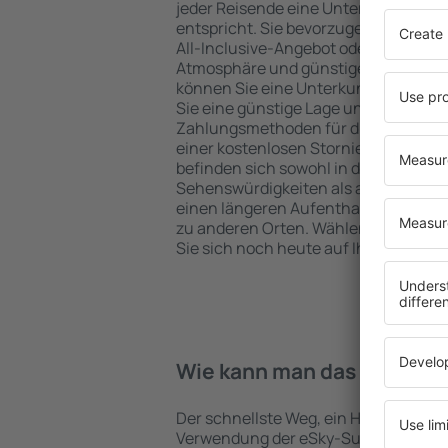
jeder Reisende eine Unterkunft finde
entspricht. Sie bevorzugen ein Hote
All-Inclusive-Angebot oder wählen Hot
Atmosphäre und günstige Unterkünft
können Sie eine Unterkunft für jede
Sie eine günstige Lage und den Stand
Zahlungsmethoden für die Unterkunft
einer kostenlosen Stornierung der B
befinden sich sowohl in der Nähe der
Sehenswürdigkeiten als auch abseits 
einen längeren Aufenthalt und als A
zu anderen Orten. Wählen Sie ein Hot
Sie sich noch heute auf Ihre Reise od
Wie kann man das Hotel in 
Der schnellste Weg, ein Hotel in Vimia
Verwendung der eSky-Suchmaschine 