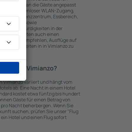
keiten, die an die Gäste angepasst
 gehören kostenloser WLAN-Zugang,
mmer, Konferenzzentrum, Essbereich,
 Parkplätze sowie
er Sehenswürdigkeiten in der
chtungen bieten auch einen
en an oder empfehlen, Ausflüge auf
enswürdigkeiten in in Vimianzo zu
otel in in Vimianzo?
in Vimianzo variiert und hängt vom
otels ab. Eine Nacht in einem Hotel
dard kostet etwa fünfzig bis hundert
önnen Gäste für einen Betrag von
 pro Nacht beherbergen. Wenn Sie
kunft suchen, prüfen Sie unser "Flug
e ein Hotel und einen Flug sofort