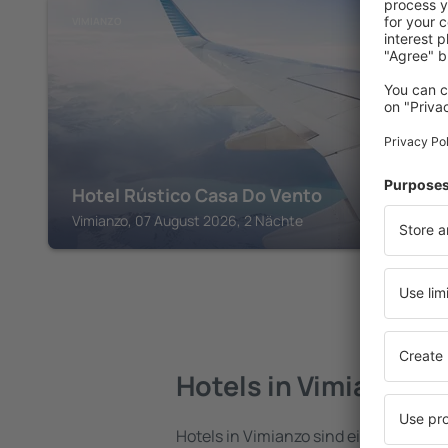
VIMIANZO
Hotel Rústico Casa Do Vento
Vimianzo, 07 August 2026, 2 Nächte
Hotels in Vimianzo
Hotels in Vimianzo sind eine vielfälti