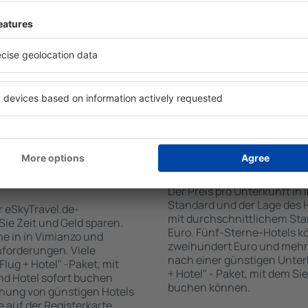
tiert, dass Sie gerade das
Standards sowie Annehmlich
 den Reiseort in die
sind . Zu den beliebtesten
en Sie die Check-In- und
SPA-Zone, Bar / Safe im Zi
er Gäste und Zimmer aus.
Kinderspielecke, kostenlose
den die zum angegebenen
Informationsbroschüren üb
eigt. Sie können ganz
Umgebung. Einige der Einri
om Zentrum, die
Transport vom/zum Flughaf
oder die Anzahl der Sterne,
den Spuren der größten Seh
fen.
unternehmen.
n Vimianzo gebucht
Wie viel kostet ein H
Der Preis pro Unterkunft in 
Standard und der Lage des H
r eSkyTravel.de-
mit durchschnittlichem Stan
 Sie Zeit und Geld sparen.
Euro. Fünf-Sterne-Hotels k
e in in Vimianzo und
zweihundert Euro und mehr
nforderungen. Viele
nach einer günstigen Unter
lug + Hotel" -Paket, mit
+ Hotel" - Paket, mit dem Si
nd Hotel sofort buchen
buchen können.
hung von günstigen Hotels
te auf der Registerkarte