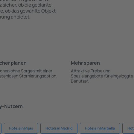
z sicher, ob die geplante
ie, ob das gewählte Objekt
hung anbietet.
cher planen
Mehr sparen
chen ohne Sorgen mit einer
Attraktive Preise und
stenlosen Stornierungsoption.
Spezialangebote für eingeloggte
Benutzer.
ky-Nutzern
Hotels in Mijas
Hotels in Madrid
Hotels in Marbella
Hote