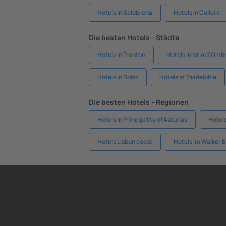
Hotels in Salobrena
Hotels in Cullera
Die besten Hotels - Städte
Hotels in Trenton
Hotels in Istia dʼOm
Hotels in Dolsk
Hotels in Triadelphia
Die besten Hotels - Regionen
Hotels in Principality of Asturias
Hotels
Hotels Lisbon coast
Hotels im Walker 