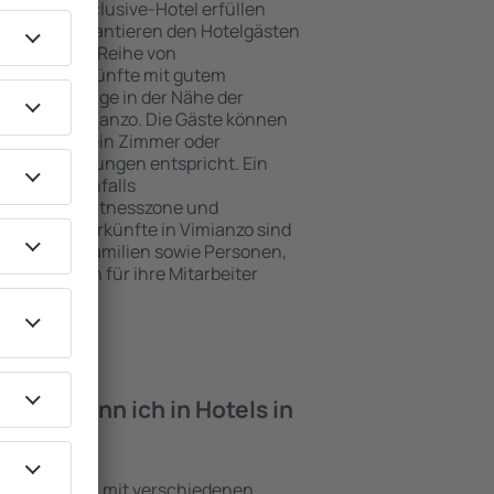
e ein All-Inclusive-Hotel erfüllen
Vimianzo garantieren den Hotelgästen
ce und eine Reihe von
tige Unterkünfte mit gutem
zeichnete Lage in der Nähe der
iten in Vimianzo. Die Gäste können
 nutzen und ein Zimmer oder
hren Erwartungen entspricht. Ein
mfasst ebenfalls
 SPA oder Fitnesszone und
e besten Unterkünfte in Vimianzo sind
für Paare, Familien sowie Personen,
r Schulungen für ihre Mitarbeiter
iten kann ich in Hotels in
Einrichtungen mit verschiedenen