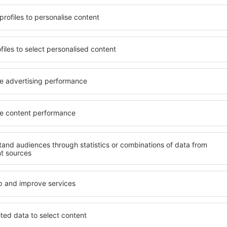
t, die seinen Erwartungen
wichtigsten Bedingungen, di
l mit hohem Standard und
muss. Die besten Hotels in 
els aus, die eine intime
einen hervorragenden Servi
e garantieren? in Vimianzo
Annehmlichkeiten. Hochwer
 Geldtasche buchen! Wählen
Standard bieten eine ausge
ard des Hotels sowie die
wichtigsten Sehenswürdigke
 aus und die Möglichkeit
die kostenlosen Parkplätze
uchung. Hotels in Vimianzo
Apartment auswählen, das i
 beliebtesten
Hotel mit hohem Standard u
der Masse. Perfekt für
abwechslungsreiches Menü,
usgangspunkt für Ausflüge
Attraktionen für Kinder. Di
el für sich aus und bereiten
eine hervorragende Lösung 
er Geschäftsreise vor!
die geschäftlich reisen ode
organisieren möchten.
in Vimianzo finden?
Welche Annehmlichke
in Vimianzo finden?
nzo zu finden, ist die
für Unterkünfte. Eine
Hotels in in Vimianzo sind 