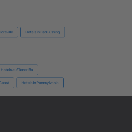
lorsville
Hotels in Bad Füssing
Hotels auf Teneriffa
 Coast
Hotels in Pennsylvania