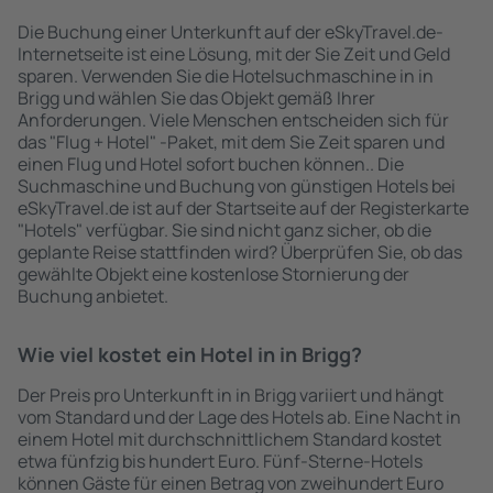
Die Buchung einer Unterkunft auf der eSkyTravel.de-
Internetseite ist eine Lösung, mit der Sie Zeit und Geld
sparen. Verwenden Sie die Hotelsuchmaschine in in
Brigg und wählen Sie das Objekt gemäß Ihrer
Anforderungen. Viele Menschen entscheiden sich für
das "Flug + Hotel" -Paket, mit dem Sie Zeit sparen und
einen Flug und Hotel sofort buchen können.. Die
Suchmaschine und Buchung von günstigen Hotels bei
eSkyTravel.de ist auf der Startseite auf der Registerkarte
"Hotels" verfügbar. Sie sind nicht ganz sicher, ob die
geplante Reise stattfinden wird? Überprüfen Sie, ob das
gewählte Objekt eine kostenlose Stornierung der
Buchung anbietet.
Wie viel kostet ein Hotel in in Brigg?
Der Preis pro Unterkunft in in Brigg variiert und hängt
vom Standard und der Lage des Hotels ab. Eine Nacht in
einem Hotel mit durchschnittlichem Standard kostet
etwa fünfzig bis hundert Euro. Fünf-Sterne-Hotels
können Gäste für einen Betrag von zweihundert Euro