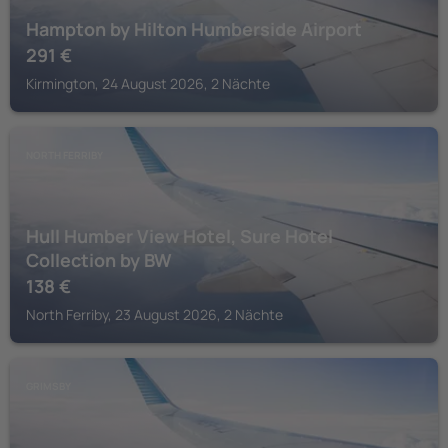
Hampton by Hilton Humberside Airport
291
€
Kirmington, 24 August 2026, 2 Nächte
NORTH FERRIBY
Hull Humber View Hotel, Sure Hotel
Collection by BW
138
€
North Ferriby, 23 August 2026, 2 Nächte
GRIMSBY