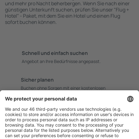
und mehr pro Nacht beherbergen. Wenn Sie nach einer
günstigen Unterkunft suchen, prüfen Sie unser "Flug +
Hotel" - Paket, mit dem Sie ein Hotel und einen Flug
sofort buchen können.
Schnell und einfach suchen
Angebot an Ihre Bedürfnisse angepasst.
Sicher planen
Buchen ohne Sorgen mit einer kostenlosen
Stornierungsoption.
Mehr sparen
Attraktive Preise und Spezialangebote für eingeloggte
Benutzer.
Unterkünfte, die Sie mögen