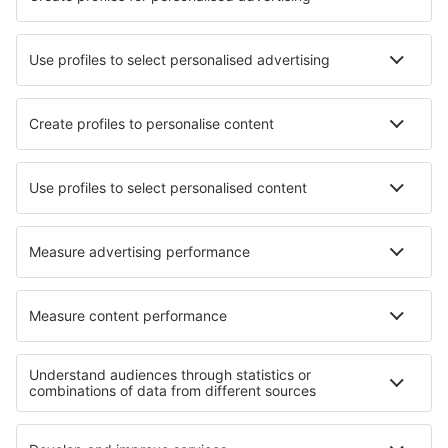
Hotels in Haines City
Hotels in Opglabbeek
Hotels in Illiers-Combray
Hotels in Ancaster
Hotels in Wesseling
Hotels in Luiz Correia
Hotels in Deerfield
Hotels Nocaima
Hotels in San Marino
Hotels in Le Roy
Die besten Hotels - Regionen
Hotels in Großbritannien
Hotels in Wales
Hotels in Great Yarmouth
Hotels in England
Hotels auf Guernsey
Hotels in Dobrich
Hotels in Khao Yai National Park
Hotels in Antalya Region
Hotels in Kings Canyon National Park