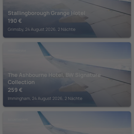
Stallingborough Grange Hotel
190
€
Grimsby, 24 August 2026, 2 Nächte
IMMINGHAM
The Ashbourne Hotel, BW Signature
Collection
259
€
Immingham, 24 August 2026, 2 Nächte
SCUNTHORPE