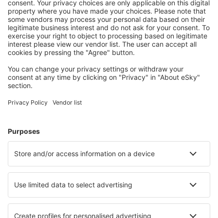
Wählen Sie aus über 1,3 Millionen Unterkünften: Hotels,
Hütten, Apartments und andere.
Meist gesuchte Hotels von eSky-Nutzern
Hotels in Großbritannien - Beliebte Städte
Hotels in London
Hotels in Edinburgh
Hotels in Liverpool
Hotels in Manchester
Hotels in Birmingham
Hotels in Sunderland
Hotels in Cheltenham
Hotels in Worcester
Hotels in Southampton
Hotels in Stockton On Tees
Die besten Hotels - Städte