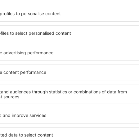
ndet, die seinen
wichtigsten Bedingungen, di
gen ein Hotel mit hohem
muss. Die besten Hotels in
der wählen Hotels aus, die
Hotelgästen einen hervorra
e Unterkünfte garantieren?
Annehmlichkeiten. Hochwer
rkunft für jede Geldtasche
Standard bieten eine ausge
age und den Standard des
wichtigsten Sehenswürdigke
ür die Unterkunft aus und
können die kostenlosen Par
ornierung der Buchung.
Apartment auswählen, das i
sowohl in der Nähe der
Hotel mit hohem Standard u
 auch abseits der Masse.
abwechslungsreiches Menü,
t und als Ausgangspunkt für
Attraktionen für Kinder. Di
e ein Hotel für sich aus und
sind eine hervorragende Lös
e Reise oder Geschäftsreise
Personen, die geschäftlich 
Mitarbeiter organisieren m
 in Chessington
Welche Annehmlichke
in Chessington find
ington zu finden, ist die
Hotels in in Chessington s