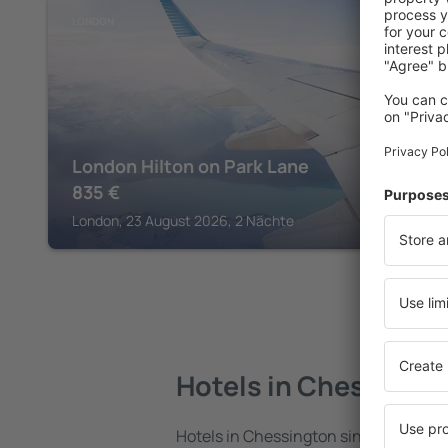
LONDON
London Hilton on Park Lane
835
€
London, 23 August 2026, 2 Nächte
Hotels in Chessingt
Hotels in Chessington sind eine vielfä