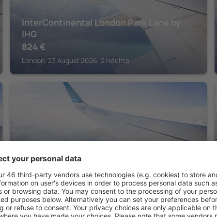
InterContinental London Park Lane by
IHG
824
€
London, 23 August 2026, 2 Nächte
LONDON
Hyatt Regency London The Churchill
827
€
London, 16 August 2026, 2 Nächte