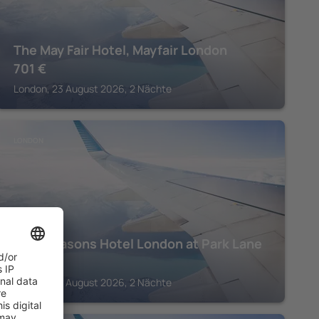
The May Fair Hotel, Mayfair London
701
€
London, 23 August 2026, 2 Nächte
LONDON
Four Seasons Hotel London at Park Lane
2.298
€
London, 23 August 2026, 2 Nächte