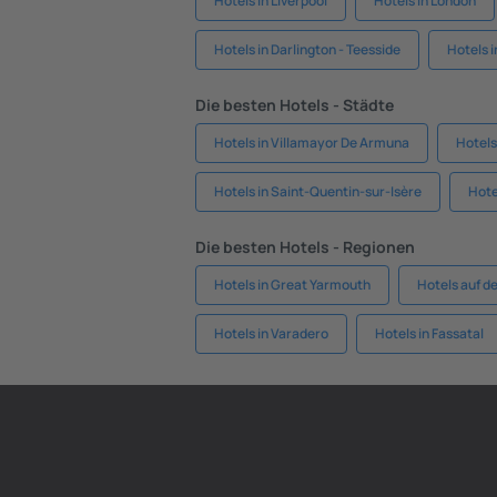
Hotels in Liverpool
Hotels in London
Hotels in Darlington - Teesside
Hotels 
Die besten Hotels - Städte
Hotels in Villamayor De Armuna
Hotels
Hotels in Saint-Quentin-sur-Isère
Hote
Die besten Hotels - Regionen
Hotels in Great Yarmouth
Hotels auf d
Hotels in Varadero
Hotels in Fassatal