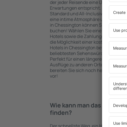
der jeder Reisende eine Unterkunft fi
Erwartungen entspricht. Sie bevorzu
Standard und All-Inclusive-Angebot o
eine intime Atmosphäre und günstig
in Chessington können Sie eine Unte
buchen! Wählen Sie eine günstige L
Hotels sowie die Zahlungsmethoden f
die Möglichkeit einer kostenlosen St
Hotels in Chessington befinden sich 
beliebtesten Sehenswürdigkeiten als
Perfekt für einen längeren Aufenthal
Ausflüge zu anderen Orten. Wählen Si
bereiten Sie sich noch heute auf Ihr
vor!
Wie kann man das Hotel in
finden?
Der schnellste Weg, ein Hotel in Chess