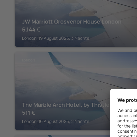
JW Marriott Grosvenor House London
6.144
€
London, 19 August 2026, 3 Nächte
LONDON
The Marble Arch Hotel, by Thistle
511
€
London, 16 August 2026, 2 Nächte