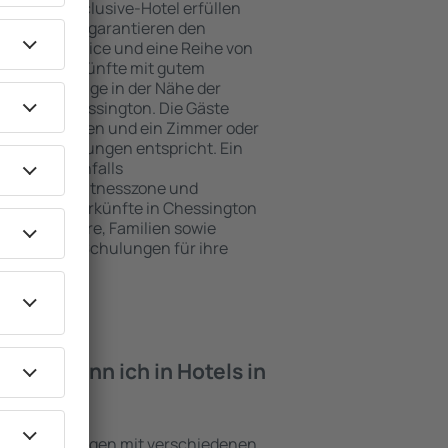
e ein All-Inclusive-Hotel erfüllen
 Chessington garantieren den
genden Service und eine Reihe von
tige Unterkünfte mit gutem
zeichnete Lage in der Nähe der
iten in Chessington. Die Gäste
kplätze nutzen und ein Zimmer oder
hren Erwartungen entspricht. Ein
mfasst ebenfalls
 SPA oder Fitnesszone und
e besten Unterkünfte in Chessington
ung für Paare, Familien sowie
reisen oder Schulungen für ihre
öchten.
iten kann ich in Hotels in
en?
ind Einrichtungen mit verschiedenen