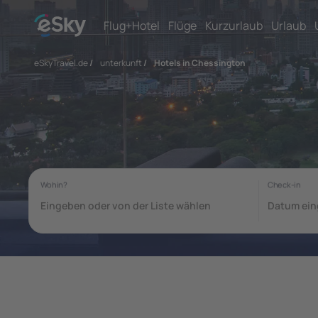
Flug+Hotel
Flüge
Kurzurlaub
Urlaub
eSkyTravel.de
/
unterkunft
/
Hotels in Chessington