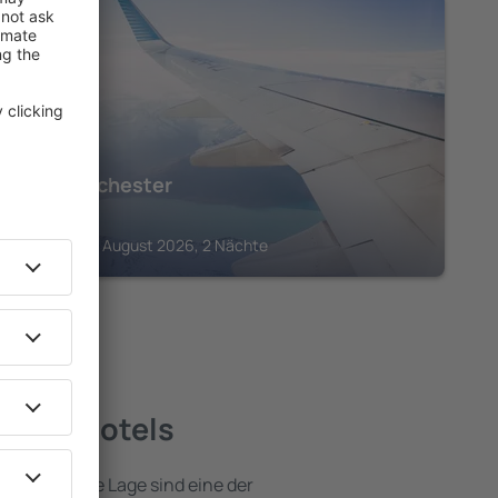
LONDON
The Dorchester
2.672
€
London, 23 August 2026, 2 Nächte
beste Hotels
e attraktive Lage sind eine der