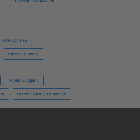
er
Hotels in Woolacombe
Hotels Zurrieq
Hotels in Pomona
Hotels in England
ark
Hotels in Castile-La Mancha