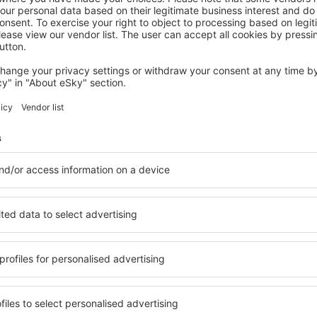
LONDON
London Marriott Hotel Grosvenor Square
831
€
London, 23 August 2026, 2 Nächte
Mehr Hotels ansehen in Chessington
on
Chessington – 
ltige Unterkunftsbasis, in
Umfassender Service und ein