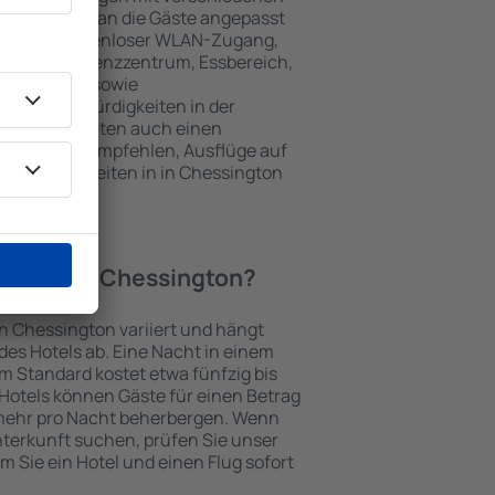
keiten, die an die Gäste angepasst
 gehören kostenloser WLAN-Zugang,
mmer, Konferenzzentrum, Essbereich,
 Parkplätze sowie
er Sehenswürdigkeiten in der
chtungen bieten auch einen
en an oder empfehlen, Ausflüge auf
enswürdigkeiten in in Chessington
Hotel in in Chessington?
in Chessington variiert und hängt
es Hotels ab. Eine Nacht in einem
m Standard kostet etwa fünfzig bis
Hotels können Gäste für einen Betrag
mehr pro Nacht beherbergen. Wenn
nterkunft suchen, prüfen Sie unser
em Sie ein Hotel und einen Flug sofort