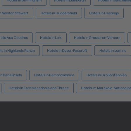
Hotels in Birmingham
Hotels in Edinburgh
Hotels in Manchest
in Newton Stewart
Hotels in Huddersfield
Hotels in Hastings
 Isle Aux Coudres
Hotels in Loix
Hotels in Gresse-en-Vercors
ls in Highlands Ranch
Hotels in Dover-Foxcroft
Hotels in Lumino
en Kanalinseln
Hotels in Pembrokeshire
Hotels in Großbritannien
Hotels in East Macedonia and Thrace
Hotels im Marakele-Nationalp