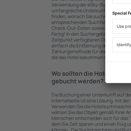
Verwendung der eSky-Suchmaschine 
umfangreiche Unterkunftsbasis garan
finden, wonach Sie suchen. Geben Sie
entsprechenden Suchfelder ein, wähl
Check-Out-Daten sowie die Anzahl d
Fertig! In den Suchergebnissen wer
Zeitpunkt verfügbaren Objekte angez
einfach die Entfernung des Hotels v
Zahlungsmethode für die Unterkunft 
die das Hotel bekommen hat, überprü
Wo sollten die Hotels in in
gebucht werden?
Die Buchung einer Unterkunft auf de
Internetseite ist eine Lösung, mit der
Verwenden Sie die Hotelsuchmaschin
wählen Sie das Objekt gemäß Ihrer A
Menschen entscheiden sich für das "F
dem Sie Zeit sparen und einen Flug u
können.. Die Suchmaschine und Buc