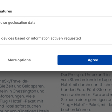
für Unterkünfte. Eine
Standards sowie Annehmlich
tiert, dass Sie gerade das
sind . Zu den beliebtesten
 den Reiseort in die
SPA-Zone, Bar / Safe im Zi
en Sie die Check-In- und
Kinderspielecke, kostenlose
er Gäste und Zimmer aus.
Informationsbroschüren üb
den die zum angegebenen
Umgebung. Einige der Einri
eigt. Sie können ganz
Transport vom/zum Flughaf
om Zentrum, die
den Spuren der größten Seh
oder die Anzahl der Sterne,
zu unternehmen.
fen.
 Chessington
Wie viel kostet ein 
Der Preis pro Unterkunft in 
vom Standard und der Lage d
r eSkyTravel.de-
Hotel mit durchschnittliche
 Sie Zeit und Geld sparen.
hundert Euro. Fünf-Sterne-
e in in Chessington und
von zweihundert Euro und 
nforderungen. Viele
Sie nach einer günstigen U
lug + Hotel" -Paket, mit
"Flug + Hotel" - Paket, mit d
nd Hotel sofort buchen
buchen können.
hung von günstigen Hotels