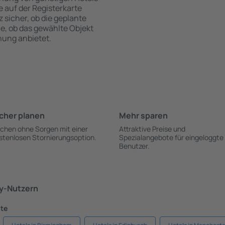
te auf der Registerkarte
z sicher, ob die geplante
ie, ob das gewählte Objekt
hung anbietet.
cher planen
Mehr sparen
chen ohne Sorgen mit einer
Attraktive Preise und
stenlosen Stornierungsoption.
Spezialangebote für eingeloggte
Benutzer.
ky-Nutzern
dte