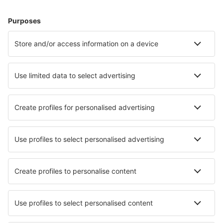
Unterkunft in Manchester
Unterkunft in Edinburgh
Unterkunft in Birmingham
Unterkunft in London
Unterkunft in Liverpool
Unterkunft in Lincoln
Unterkunft in Filey
Unterkunft in Abergele
Unterkunft in Whitstable
Unterkunft in Deal
Die besten Unterkünfte - Städte
Unterkunft in Troy
Unterkunft in Beibei
Unterkunft in Cabrejas del Pinar
Unterkunft in Malta
Unterkunft in Luquillo
Unterkunft in Cona
Unterkunft in Can Codolar
Unterkunft in Saludecio