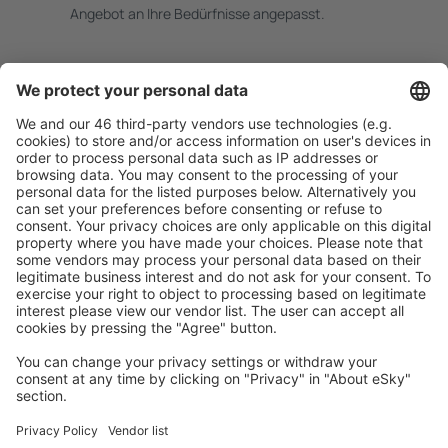
Angebot an Ihre Bedürfnisse angepasst.
Sicher planen
Buchen ohne Sorgen mit einer kostenlosen
Stornierungsoption.
Mehr sparen
Attraktive Preise und Spezialangebote für eingeloggte
Benutzer.
Unterkünfte, die Sie mögen
Wählen Sie aus über 1,3 Millionen Unterkünften: Hotels,
Hütten, Apartments und andere.
Meist gesuchte Unterkünfte von eSky Nutzern
Unterkünfte in Großbritannien - Beliebte Städte