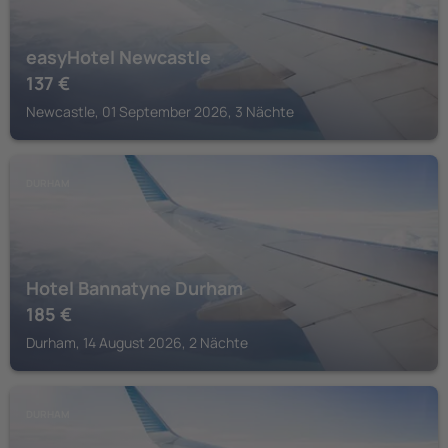
easyHotel Newcastle
137
€
Newcastle, 01 September 2026, 3 Nächte
DURHAM
Hotel Bannatyne Durham
185
€
Durham, 14 August 2026, 2 Nächte
DURHAM