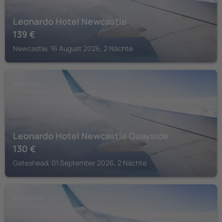
Leonardo Hotel Newcastle
139
€
Newcastle, 16 August 2026, 2 Nächte
GATESHEAD
Leonardo Hotel Newcastle Quayside
130
€
Gateshead, 01 September 2026, 2 Nächte
NEWCASTLE