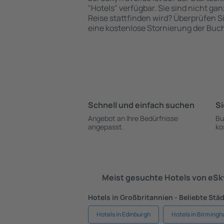
"Hotels" verfügbar. Sie sind nicht gan
Reise stattfinden wird? Überprüfen S
eine kostenlose Stornierung der Buc
Schnell und einfach suchen
Si
Angebot an Ihre Bedürfnisse
Bu
angepasst.
ko
Meist gesuchte Hotels von eS
Hotels in Großbritannien - Beliebte Stä
Hotels in Edinburgh
Hotels in Birming