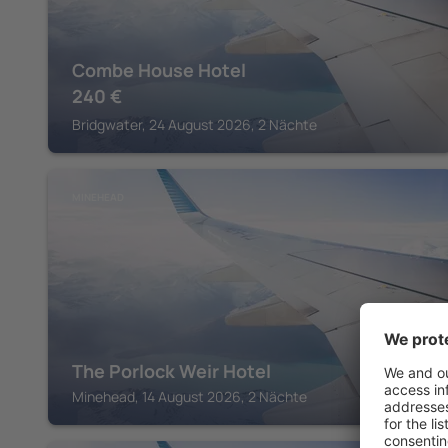
Combe House Hotel
240
€
Bridgwater, 24 August 2026, 2 Nächte
MINEHEAD
The Porlock Weir Hotel
Minehead, 14 August 2026, 2 Nächte