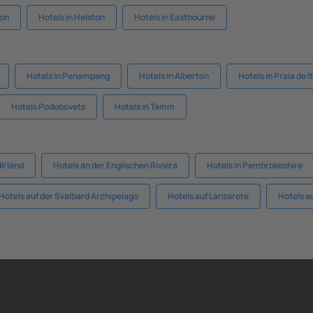
ton
Hotels in Helston
Hotels in Eastbourne
Hotels in Penampang
Hotels in Alberton
Hotels in Praia de 
Hotels Podobovets
Hotels in Tamm
dirland
Hotels an der Englischen Riviera
Hotels in Pembrokeshire
Hotels auf der Svalbard Archipelago
Hotels auf Lanzarote
Hotels a