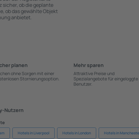
z sicher, ob die geplante
ie, ob das gewählte Objekt
hung anbietet.
cher planen
Mehr sparen
chen ohne Sorgen mit einer
Attraktive Preise und
stenlosen Stornierungsoption.
Spezialangebote für eingeloggte
Benutzer.
ky-Nutzern
dte
ham
Hotels in Liverpool
Hotels in London
Hotels in Manchest