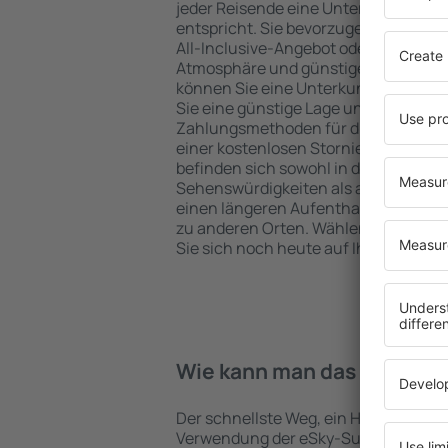
jeder Reisende eine Unterkunft finde
entspricht. Sie bevorzugen ein Hote
All-Inclusive-Angebot oder wählen Hot
Atmosphäre und günstige Unterkünft
können Sie eine Unterkunft für jede
Sie eine günstige Lage und den Stand
Zahlungsmethoden für die Unterkunft
einer kostenlosen Stornierung der B
befinden sich sowohl in der Nähe der
Sehenswürdigkeiten als auch abseits 
einen längeren Aufenthalt und als A
zu anderen Orten. Wählen Sie ein Hot
Sie sich noch heute auf Ihre Reise od
Wie kann man das Hotel in 
Der schnellste Weg, ein Hotel in Washf
Verwendung der eSky-Suchmaschine 