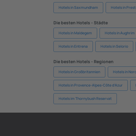
Hotels in Saxmundham
Hotels in Pres
Die besten Hotels - Städte
Hotels in Maldegem
Hotels in Aughrim
Hotels in Entrena
Hotels in Selorio
Die besten Hotels - Regionen
Hotels in Großbritannien
Hotels in Nor
Hotels in Provence-Alpes-Côte d’Azur
Hotels im Thornybush Reservat