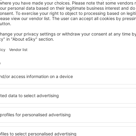
TAUNTON
Rock Inn
Taunton, 14 August 2026, 2 Nächte
Mehr Hotels ansehen in Washford
Washford – bes
ge Unterkunftsbasis, in der
Umfassender Service und ein