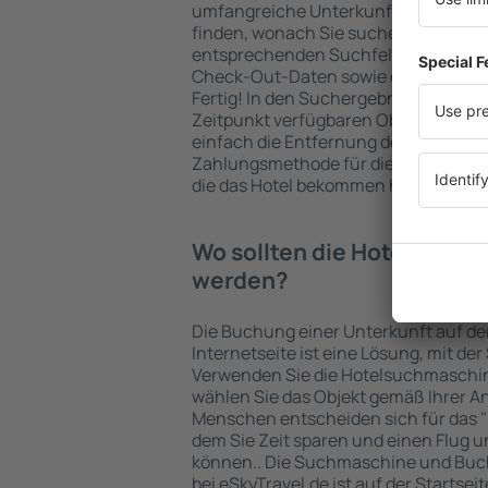
umfangreiche Unterkunftsbasis garan
finden, wonach Sie suchen. Geben Sie
entsprechenden Suchfelder ein, wähl
Check-Out-Daten sowie die Anzahl d
Fertig! In den Suchergebnissen wer
Zeitpunkt verfügbaren Objekte angez
einfach die Entfernung des Hotels v
Zahlungsmethode für die Unterkunft 
die das Hotel bekommen hat, überprü
Wo sollten die Hotels in i
werden?
Die Buchung einer Unterkunft auf de
Internetseite ist eine Lösung, mit der
Verwenden Sie die Hotelsuchmaschin
wählen Sie das Objekt gemäß Ihrer A
Menschen entscheiden sich für das "F
dem Sie Zeit sparen und einen Flug u
können.. Die Suchmaschine und Buc
bei eSkyTravel.de ist auf der Startsei