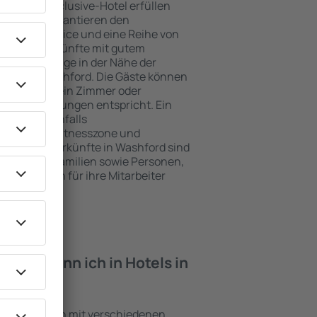
e ein All-Inclusive-Hotel erfüllen
 Washford garantieren den
genden Service und eine Reihe von
tige Unterkünfte mit gutem
zeichnete Lage in der Nähe der
iten in Washford. Die Gäste können
 nutzen und ein Zimmer oder
hren Erwartungen entspricht. Ein
mfasst ebenfalls
 SPA oder Fitnesszone und
e besten Unterkünfte in Washford sind
für Paare, Familien sowie Personen,
r Schulungen für ihre Mitarbeiter
iten kann ich in Hotels in
Einrichtungen mit verschiedenen