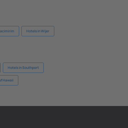
Itacimirim
Hotels in Wijer
Hotels in Southport
uf Hawaii