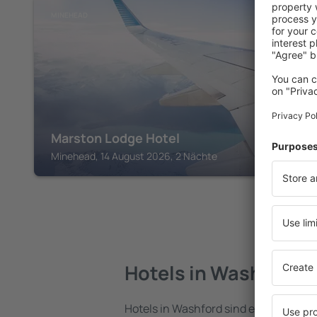
MINEHEAD
Marston Lodge Hotel
Minehead, 14 August 2026, 2 Nächte
Hotels in Washford
Hotels in Washford sind eine vielfälti