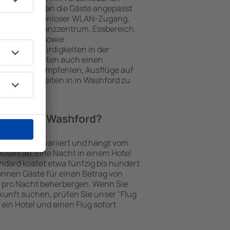
keiten, die an die Gäste angepasst
 gehören kostenloser WLAN-Zugang,
mmer, Konferenzzentrum, Essbereich,
 Parkplätze sowie
er Sehenswürdigkeiten in der
chtungen bieten auch einen
en an oder empfehlen, Ausflüge auf
enswürdigkeiten in in Washford zu
Hotel in in Washford?
 in Washford variiert und hängt vom
otels ab. Eine Nacht in einem Hotel
dard kostet etwa fünfzig bis hundert
önnen Gäste für einen Betrag von
 pro Nacht beherbergen. Wenn Sie
kunft suchen, prüfen Sie unser "Flug
e ein Hotel und einen Flug sofort