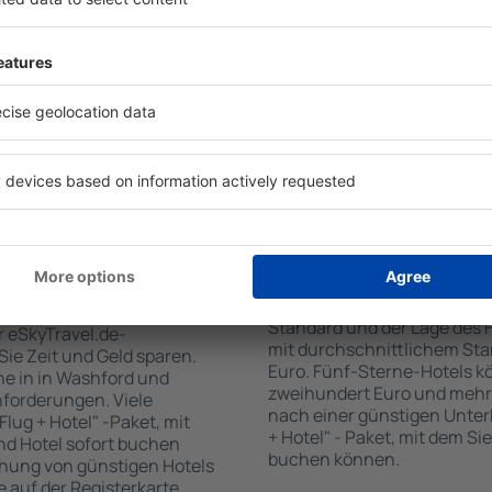
tiert, dass Sie gerade das
Standards sowie Annehmlich
 den Reiseort in die
sind . Zu den beliebtesten
en Sie die Check-In- und
SPA-Zone, Bar / Safe im Zi
er Gäste und Zimmer aus.
Kinderspielecke, kostenlose
den die zum angegebenen
Informationsbroschüren üb
eigt. Sie können ganz
Umgebung. Einige der Einri
om Zentrum, die
Transport vom/zum Flughaf
oder die Anzahl der Sterne,
den Spuren der größten Seh
fen.
unternehmen.
n Washford gebucht
Wie viel kostet ein 
Der Preis pro Unterkunft in
Standard und der Lage des H
r eSkyTravel.de-
mit durchschnittlichem Stan
 Sie Zeit und Geld sparen.
Euro. Fünf-Sterne-Hotels k
e in in Washford und
zweihundert Euro und mehr
nforderungen. Viele
nach einer günstigen Unter
lug + Hotel" -Paket, mit
+ Hotel" - Paket, mit dem Si
nd Hotel sofort buchen
buchen können.
hung von günstigen Hotels
te auf der Registerkarte