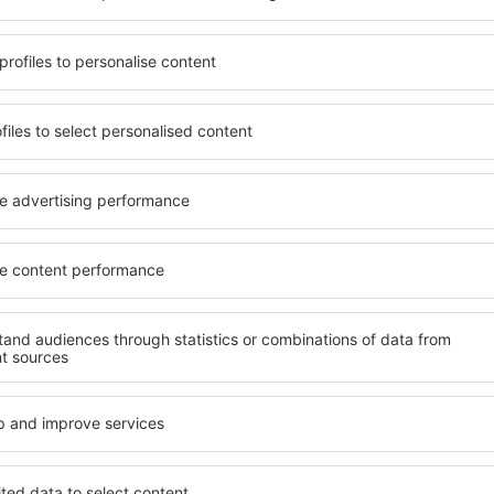
t, die seinen Erwartungen
wichtigsten Bedingungen, di
l mit hohem Standard und
muss. Die besten Hotels in
els aus, die eine intime
Hotelgästen einen hervorra
e garantieren? in Washford
Annehmlichkeiten. Hochwer
 Geldtasche buchen! Wählen
Standard bieten eine ausge
ard des Hotels sowie die
wichtigsten Sehenswürdigke
 aus und die Möglichkeit
die kostenlosen Parkplätze
uchung. Hotels in Washford
Apartment auswählen, das i
 beliebtesten
Hotel mit hohem Standard u
der Masse. Perfekt für
abwechslungsreiches Menü,
usgangspunkt für Ausflüge
Attraktionen für Kinder. Di
el für sich aus und bereiten
eine hervorragende Lösung 
er Geschäftsreise vor!
die geschäftlich reisen ode
organisieren möchten.
in Washford finden?
Welche Annehmlichke
in Washford finden?
ord zu finden, ist die
für Unterkünfte. Eine
Hotels in in Washford sind 