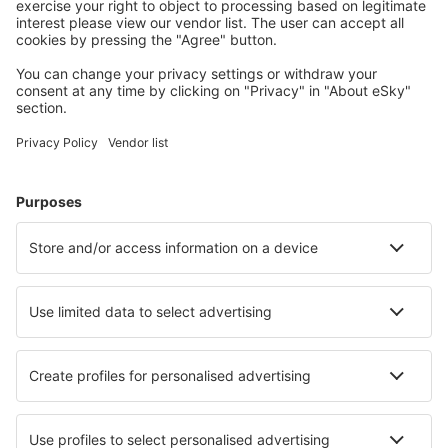
Unterkünfte, die Sie mögen
Wählen Sie aus über 1,3 Millionen Unterkünften: Hotels,
Hütten, Apartments und andere.
Meist gesuchte Hotels von eSky-Nutzern
Hotels in Italien - Beliebte Städte
Hotels in Florenz
Hotels in Rom
Hotels in Palermo
Hotels in Neapel
Hotels in Mailand
Hotels in Pula
Hotels in Locorotondo
Hotels in Trinita' D'Agutu
Hotels in Racale
Hotels in Villasimius
Die besten Hotels - Städte
Hotels in Crestet
Hotels in Montbellet