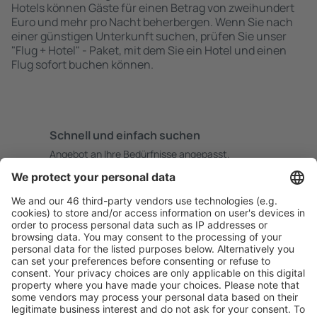
Hotels können Gäste für einen Betrag von zweihundert
Euro und mehr pro Nacht beherbergen. Wenn Sie nach
einer günstigen Unterkunft suchen, prüfen Sie unser
"Flug + Hotel" - Paket, mit dem Sie ein Hotel und einen
Flug sofort buchen können.
Schnell und einfach suchen
Angebot an Ihre Bedürfnisse angepasst.
Sicher planen
Buchen ohne Sorgen mit einer kostenlosen
Stornierungsoption.
Mehr sparen
Attraktive Preise und Spezialangebote für eingeloggte
Benutzer.