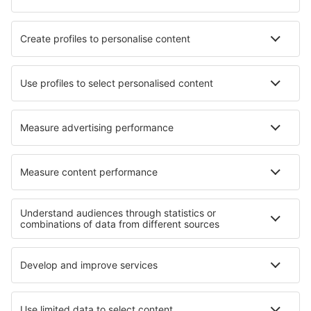
Hotels in Bychowo
Hotels in Rodnay Bay
Hotels in Tamarac
Hotels in Nenzing
Hotels in Lampaul-Plouarzel
Hotels in Eufaula
Hotels in Gundagai
Hotels Pemba South
Die besten Hotels - Regionen
Hotels in Val Rendena
Hotels in Fleimstal
Hotels in Abruzzo
Hotels in Liguria
Hotels beim Comer See
Hotels in Sohag
Hotels in Valparaíso
Hotels im Murau-Murtal
Hotels in Dobrich
Hotels auf Ibiza